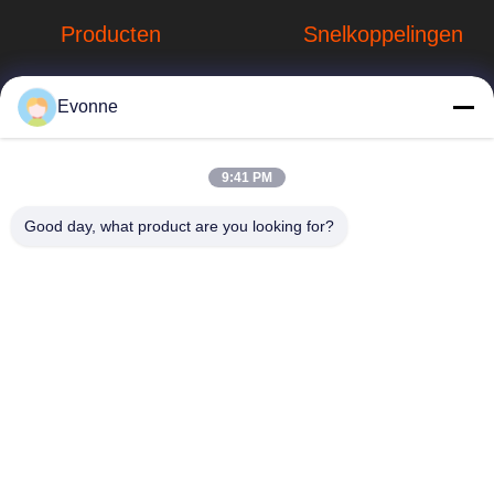
Producten
Snelkoppelingen
Stofverzamelsystemen
Bedrijfprofiel
Evonne
Stofopvangsystemen
Fabrieksreis
voor houtbewerking
hbkedacc@gmail.com
Kwaliteitscontrole
9:41 PM
Industriële
86-0317-
afdalingstabel
Nieuws
Good day, what product are you looking for?
8188867
de trekker van de
Sitemap
No. 89 Zuid,
lassendamp
Huangguantun
Privacybeleid
Village, Siying
Apparatuur voor de
Town, Botou City,
beheersing van
provincie Hebei
luchtverontreiniging
onderdelen voor
stofafzuiging
Industriële