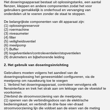
Het doseringsapparaat bestaat uit oplossingstanks, een aantal
flenzen, kleppen en andere componenten.zodat het voor
gebruikers gemakkelijk is onderhoud en vervanging van
onderdelen uit te voeren zonder de staat te stoppen.
De belangrijkste componenten van dit apparaat zijn:
(1) oplossingsreservoir
(2) roermachine
(3) niveaumeter
(4) filter
(5) veiligheidsventiel
(6) meetpomp
(7) Buffer
(8) kogelventielen/controleventielen/stopventielen
(9) drukmeters en bijbehorende leiding
2. Het gebruik van doseringsinrichting
Gebruikers moeten volgens het aandeel van de
doseringsoplossing het geneesmiddel configureren, via de
meetpomp om nauwkeurig toe te voegen
1. Verbind het doseringsapparaat, controleer vervolgens elk
flensinterface en trek het strak aan om lekkage van de vloeistof te
voorkomen.
2Verbind de stroomvoorziening van de meetpomp.
(1) openen van de verbindingsdoos van de elektrische
bedieningskast, en verbindt de drie-fase vier-draad
stroomvoorziening lijn die voldoet aan de eisen van de meting