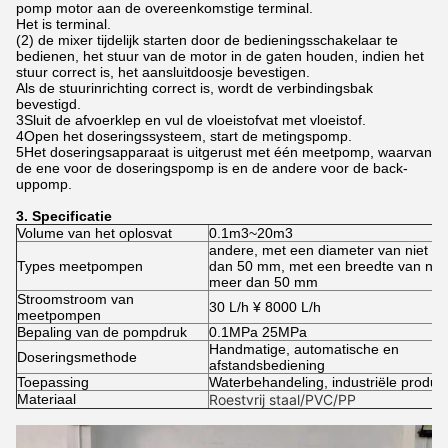
pomp motor aan de overeenkomstige terminal.
Het is terminal.
(2) de mixer tijdelijk starten door de bedieningsschakelaar te
bedienen, het stuur van de motor in de gaten houden, indien het
stuur correct is, het aansluitdoosje bevestigen.
Als de stuurinrichting correct is, wordt de verbindingsbak
bevestigd.
3Sluit de afvoerklep en vul de vloeistofvat met vloeistof.
4Open het doseringssysteem, start de metingspomp.
5Het doseringsapparaat is uitgerust met één meetpomp, waarvan
de ene voor de doseringspomp is en de andere voor de back-
uppomp.
3. Specificatie
Volume van het oplosvat
0.1m3~20m3
andere, met een diameter van niet m
Types meetpompen
dan 50 mm, met een breedte van niet
meer dan 50 mm
Stroomstroom van
30 L/h ¥ 8000 L/h
meetpompen
Bepaling van de pompdruk
0.1MPa 25MPa
Handmatige, automatische en
Doseringsmethode
afstandsbediening
Toepassing
Waterbehandeling, industriële product
Materiaal
Roestvrij staal/PVC/PP