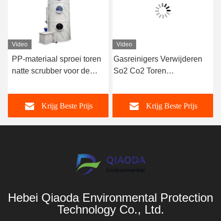
Video
Video
PP-materiaal sproei toren
Gasreinigers Verwijderen
natte scrubber voor de
So2 Co2 Toren
extractie afvalgas
Afvoergasreinigingssysteem
absorptie toren
Verpakte bed natte reinigers
Krijg Beste Prijs
Krijg Beste Prijs
voor de rioolindustrie
Hebei Qiaoda Environmental Protection
Technology Co., Ltd.