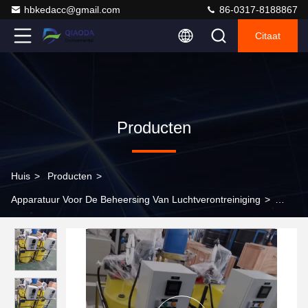
hbkedacc@gmail.com
86-0317-8188867
Citaat
Producten
Huis
>
Producten
>
Apparatuur Voor De Beheersing Van Luchtverontreiniging
>
Vaste chemische doseringssystemen Kleine chemische
doseringspomp Automatisch