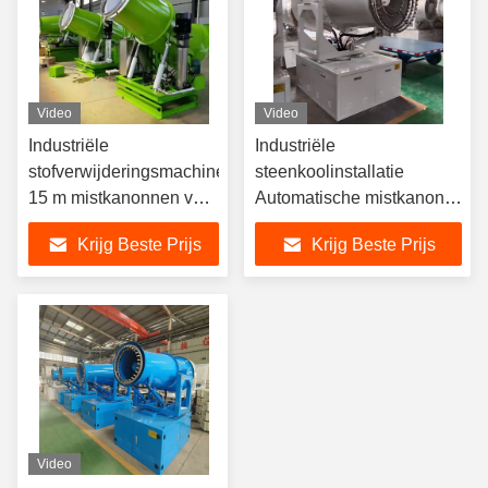
Video
Video
Industriële
Industriële
stofverwijderingsmachine
steenkoolinstallatie
15 m mistkanonnen voor
Automatische mistkanon
mijnbouwgebied
Sproeier
Krijg Beste Prijs
Krijg Beste Prijs
kanonnen
stofverwijderingsapparatuur
landbouwmachines
Stofbestrijdingsmachine
mistkanon
Video