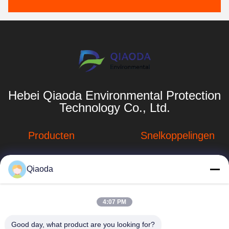
Hebei Qiaoda Environmental Protection
Technology Co., Ltd.
Producten
Snelkoppelingen
Stofverzamelsystemen
Bedrijfprofiel
Qiaoda
Stofopvangsystemen
Fabrieksreis
voor houtbewerking
hbkedacc@gmail.com
Kwaliteitscontrole
4:07 PM
Industriële
86-0317-
afdalingstabel
Nieuws
Good day, what product are you looking for?
8188867