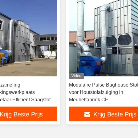
Video
rzameling
Modulaire Pulse Baghouse Stoff
kingswerkplaats
voor Houtstofafzuiging in
laar Efficiënt Saagstof &
Meubelfabriek CE
en verwijderen
Krijg Beste Prijs
Krijg Beste Prijs