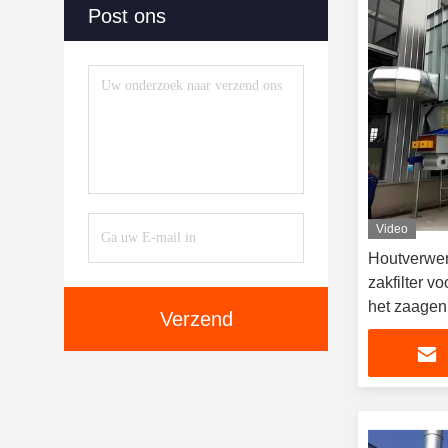
Post ons
Video
Houtverwer
zakfilter v
het zaagen
Verzend