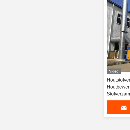
Video
Houtstofve
Houtbewer
Stofverzame
Houtsplint