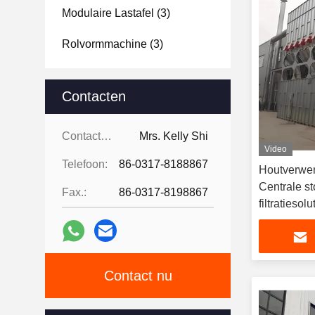
Modulaire Lastafel
(3)
Rolvormmachine
(3)
Contacten
Contacten:
Mrs. Kelly Shi
Video
Telefoon:
86-0317-8188867
Houtverwer
Centrale s
Fax.:
86-0317-8198867
filtratiesol
meubelfabr
Contact nu