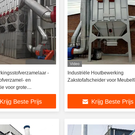
Video
kingsstofverzamelaar -
Industriële Houtbewerking
tofverzamel- en
Zakstofafscheider voor Meubelf
utie voor grote
ieken
Krijg Beste Prijs
Krijg Beste Prijs