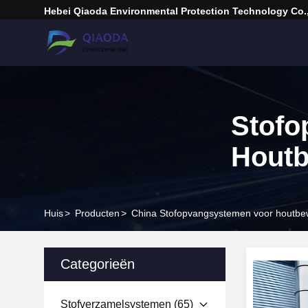
Hebei Qiaoda Environmental Protection Technology Co.,
Stofo
Houtb
Huis
>
Producten
>
China Stofopvangsystemen voor houtbe
Categorieën
Stofverzamelsystemen
(65)