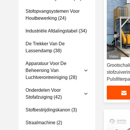
Stofopvangsystemen Voor
Houtbewerking
(24)
Industriële Afdalingstabel
(34)
De Trekker Van De
Lassendamp
(38)
Video
Apparatuur Voor De
Grootschali
Beheersing Van
stofzuiveri
Luchtverontreiniging
(28)
Pulsfilterp
Onderdelen Voor
Stofafzuiging
(42)
Stofbestrijdingskanon
(3)
Straalmachine
(2)