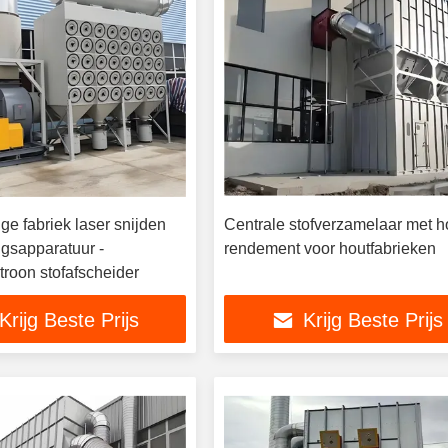
ge fabriek laser snijden
Centrale stofverzamelaar met 
ngsapparatuur -
rendement voor houtfabrieken
atroon stofafscheider
Krijg Beste Prijs
Krijg Beste Prijs