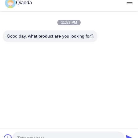
Qiaoda
Stofopvangsystemen
Fabrieksreis
voor houtbewerking
hbkedacc@gmail.com
Kwaliteitscontrole
11:53 PM
Industriële
86-0317-
afdalingstabel
Nieuws
Good day, what product are you looking for?
8188867
de trekker van de
Sitemap
No. 89 Zuid,
lassendamp
Huangguantun
Privacybeleid
Village, Siying
Apparatuur voor de
Town, Botou City,
beheersing van
provincie Hebei
luchtverontreiniging
onderdelen voor
stofafzuiging
Industriële
kleppen
De Goede Kwaliteit van China Stofverzamelsystemen Leverancier.
Copyright © 2024-2026 Hebei Qiaoda Environmental Protection