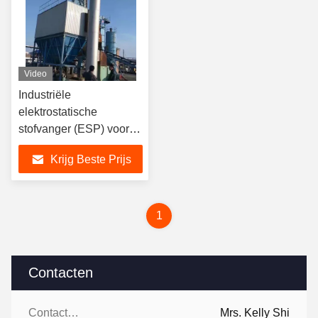
Video
Industriële
elektrostatische
stofvanger (ESP) voor
zeer efficiënte
Krijg Beste Prijs
stofafzuiging
1
Contacten
Contacten:
Mrs. Kelly Shi