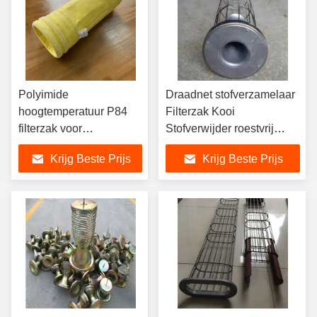
Polyimide
Draadnet stofverzamelaar
hoogtemperatuur P84
Filterzak Kooi
filterzak voor
Stofverwijder roestvrij
afvalverbrandingsindustrie
staal
Krijg Beste Prijs
Krijg Beste Prijs