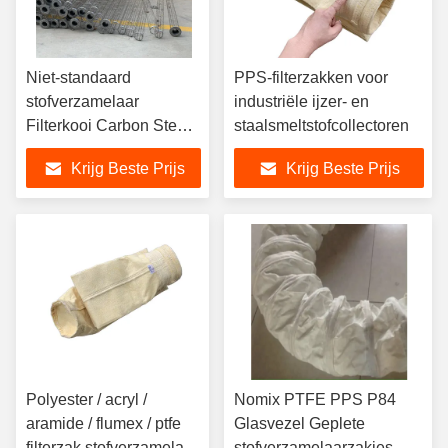
Niet-standaard
PPS-filterzakken voor
stofverzamelaar
industriële ijzer- en
Filterkooi Carbon Steel
staalsmeltstofcollectoren
SS304/316 10/12/16
Krijg Beste Prijs
Krijg Beste Prijs
Draad Rond of Plat
Polyester / acryl /
Nomix PTFE PPS P84
aramide / flumex / ptfe
Glasvezel Geplete
filterzak stofverzamelaar
stofverzamelaarzakjes