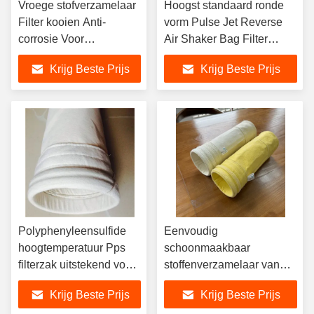
Vroege stofverzamelaar
Hoogst standaard ronde
Filter kooien Anti-
vorm Pulse Jet Reverse
corrosie Voor
Air Shaker Bag Filter
afvalverbrander
Cage
Krijg Beste Prijs
Krijg Beste Prijs
Polyphenyleensulfide
Eenvoudig
hoogtemperatuur Pps
schoonmaakbaar
filterzak uitstekend voor
stoffenverzamelaar van
stofverzamelaar
ketels Gesneden of
Krijg Beste Prijs
Krijg Beste Prijs
gelaste