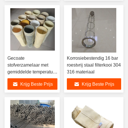
hoogtemperatuurfilterzak
Gecoate
Korrosiebestendig 16 bar
stofverzamelaar met
roestvrij staal filterkooi 304
gemiddelde temperatuur
316 materiaal
Acrylfilterzak
Krijg Beste Prijs
Krijg Beste Prijs
Gemakkelijk
schoonmaken