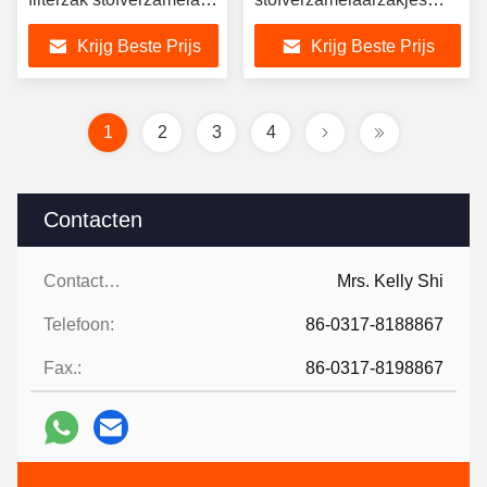
filterzak
Ronde vorm In de
Krijg Beste Prijs
Krijg Beste Prijs
stofverwijderingsindustrie
1
2
3
4
Contacten
Contacten:
Mrs. Kelly Shi
Telefoon:
86-0317-8188867
Fax.:
86-0317-8198867