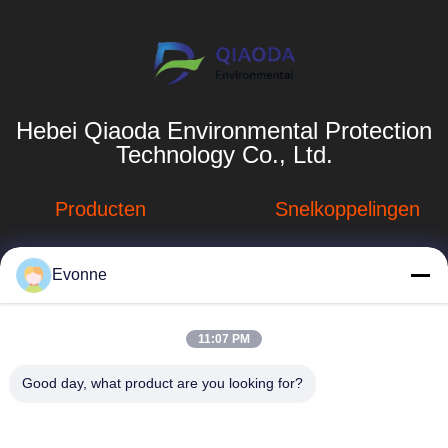
Hebei Qiaoda Environmental Protection
Technology Co., Ltd.
Producten
Snelkoppelingen
Stofverzamelsystemen
Bedrijfprofiel
Evonne
Stofopvangsystemen
Fabrieksreis
voor houtbewerking
hbkedacc@gmail.com
Kwaliteitscontrole
11:07 PM
Industriële
86-0317-
afdalingstabel
Nieuws
Good day, what product are you looking for?
8188867
de trekker van de
Sitemap
No. 89 Zuid,
lassendamp