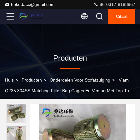
hbkedacc@gmail.com
86-0317-8188867
Citaat
Producten
Huis
>
Producten
>
Onderdelen Voor Stofafzuiging
>
Vlam
Q235 304SS Matching Filter Bag Cages En Venturi Met Top Tube
Of Venturi Tube