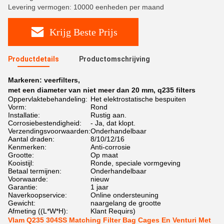
Levering vermogen: 10000 eenheden per maand
Krijg Beste Prijs
Productdetails
Productomschrijving
Markeren:
veerfilters
,
met een diameter van niet meer dan 20 mm
,
q235 filters
Oppervlaktebehandeling:
Het elektrostatische bespuiten
Vorm:
Rond
Installatie:
Rustig aan.
Corrosiebestendigheid:
- Ja, dat klopt.
Verzendingsvoorwaarden:
Onderhandelbaar
Aantal draden:
8/10/12/16
Kenmerken:
Anti-corrosie
Grootte:
Op maat
Kooistijl:
Ronde, speciale vormgeving
Betaal termijnen:
Onderhandelbaar
Voorwaarde:
nieuw
Garantie:
1 jaar
Naverkoopservice:
Online ondersteuning
Gewicht:
naargelang de grootte
Afmeting ((L*W*H):
Klant Requirs)
Vlam Q235 304SS Matching Filter Bag Cages En Venturi Met