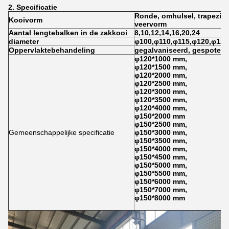
2. Specificatie
Ronde, omhulsel, trapeziu
Kooivorm
veervorm
Aantal lengtebalken in de zakkooi
8,10,12,14,16,20,24
diameter
φ100,φ110,φ115,φ120,φ125
Oppervlaktebehandeling
gegalvaniseerd, gespoten, 
φ120*1000 mm,
φ120*1500 mm,
φ120*2000 mm,
φ120*2500 mm,
φ120*3000 mm,
φ120*3500 mm,
φ120*4000 mm,
φ150*2000 mm
φ150*2500 mm,
Gemeenschappelijke specificatie
φ150*3000 mm,
φ150*3500 mm,
φ150*4000 mm,
φ150*4500 mm,
φ150*5000 mm,
φ150*5500 mm,
φ150*6000 mm,
φ150*7000 mm,
φ150*8000 mm