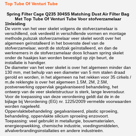
Top Tube Of Venturi Tube
Spring Filter Cage Q235 304SS Matching Dust Air Filter Bag
Met Top Tube Of Venturi Tube Voor stofverzamelaar
1Inleiding
De vorm van het veer skelet volgens de stofverzamelaar is
verschillend, ook verdeeld in verschillende vormen en montage
methode,pulszak stofverzamelaar veer skelet wordt over het
algemeen geïnstalleerd in het bovenste deel van de
stofverzamelaar, wordt de stofzak geïnstalleerd, en dan de
werknemers in de stofverzamelaar doos lichaam spring skelet
onder de haakjes kan worden bevestigd op zijn beurt, de
installatie is handiger.
De diameter van het veer skelet is over het algemeen minder dan
130 mm, met behulp van een diameter van 5 mm stalen draad
gerold en worden, in het algemeen na het rekken voor 35 cirkels /
m,de reklengte is over het algemeen 1.5M, 2M, 2.5M,
postverwerking oppervlak gegalvaniseerd behandeling, het
ontwerp van de veer skeletstructuur is sterk, lange levensduur.
Voor de toepassing van deze verordening geldt dat de in de
bijlage bij Verordening (EG) nr. 1225/2009 vermelde voorwaarden
worden nageleefd.
Oppervlaktebehandeling: gegalvaniseerd, plastic sproeiing,
behandeling, oppervlakte silicium sproeiing enzovoort.
Toepassing: veel gebruikt in metallurgie, bouwmaterialen,
energieopwekking, chemische industrie, voedingsmiddelen,
afvalverbrandingsinstallaties en andere industrieën.