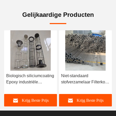
Gelijkaardige Producten
Biologisch siliciumcoating
Niet-standaard
Epoxy industriële
stofverzamelaar Filterkooi
stofverzamelaar Filterkooi
Carbon Steel SS304/316
Baghouse Filterkooien
10/12/16 Draad Rond of
Krijg Beste Prijs
Krijg Beste Prijs
Plat