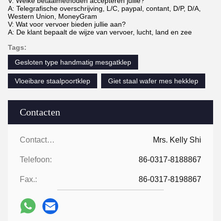
V: Welke betaalmethoden accepteren jullie?
A: Telegrafische overschrijving, L/C, paypal, contant, D/P, D/A,
Western Union, MoneyGram
V: Wat voor vervoer bieden jullie aan?
A: De klant bepaalt de wijze van vervoer, lucht, land en zee
Tags:
Gesloten type handmatig mesgatklep
Vloeibare staalpoortklep
Giet staal wafer mes hekklep
Contacten
Contacten:
Mrs. Kelly Shi
Telefoon:
86-0317-8188867
Fax.:
86-0317-8198867