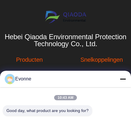
Hebei Qiaoda Environmental Protection
Technology Co., Ltd.
Producten
Snelkoppelingen
Stofverzamelsystemen
Bedrijfprofiel
Evonne
Stofopvangsystemen
Fabrieksreis
voor houtbewerking
hbkedacc@gmail.com
Kwaliteitscontrole
10:43 AM
Industriële
86-0317-
afdalingstabel
Nieuws
Good day, what product are you looking for?
8188867
de trekker van de
Sitemap
No. 89 Zuid,
lassendamp
Huangguantun
Privacybeleid