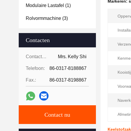
Markeren:
s
Modulaire Lastafel
(1)
Opperv
Rolvormmachine
(3)
Installa
Contacten
Verzen
Contacten:
Mrs. Kelly Shi
Kenme
Telefoon:
86-0317-8188867
Kooistij
Fax.:
86-0317-8198867
Voorwa
Naverk
Contact nu
Afmeti
Keelstofzak