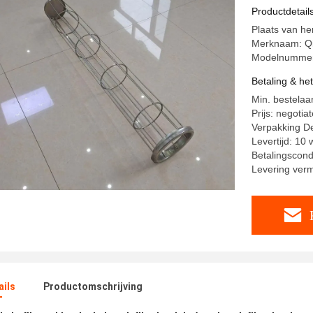
Productdetail
Plaats van he
Merknaam: Q
Modelnummer
Betaling & he
Min. bestelaa
Prijs: negotia
Verpakking De
Levertijd: 10
Betalingscondi
Levering ver
ails
Productomschrijving