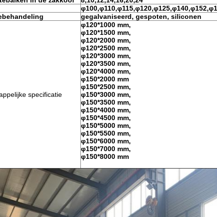
tebalken in de zakkooi
8,10,12,14,16,20,24
φ100,φ110,φ115,φ120,φ125,φ
140,φ152,φ
ebehandeling
gegalvaniseerd, gespoten, siliconen
φ120*1000 mm,
φ120*1500 mm,
φ120*2000 mm,
φ120*2500 mm,
φ120*3000 mm,
φ120*3500 mm,
φ120*4000 mm,
φ150*2000 mm
φ150*2500 mm,
pelijke specificatie
φ150*3000 mm,
φ150*3500 mm,
φ150*4000 mm,
φ150*4500 mm,
φ150*5000 mm,
φ150*5500 mm,
φ150*6000 mm,
φ150*7000 mm,
φ150*8000 mm