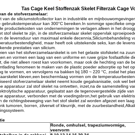
Tas Cage Keel Stoffenzak Skelet Filterzak Cage V
 van de stofverzamelaar:
et van de siliciumstofcollector kan in industriële en mijnbouwomgeving
e gebruikstemperatuur kan 300°C bereiken.In sommige specifieke omgev
e productiekosten van ondernemingen te verlagen.alleen in het droogpr
t stof skelet te zijn, in de stofverzamelaar skelet oppervlak sproeipoed
 de levensduur van maximaal enkele decennia,Siliciumbehandeling van h
eratuurbestendigheid, maar heeft ook uitstekende seks, kan de levensd
ekende prestaties van silicium.
eien van het stofverzamelaarskelet is om het gelaste stofskelet na zuurw
igen.en vormen een laag van een uniforme en ruwe grijze fosfaatfolie di
et, die niet alleen roest kan voorkomen, maar ook de hechting van de b
ntlading fenomeen te maken van de plastic poeder adsorptie op het op
g te vormen, en vervolgens na bakken bij 180 ~ 220 °C, zodat het plas
laarskelet kleven,een beschermlaag vormen om de temperatuurbestendi
iseerd stofverzamelaar skelet neemt koude gegalvanisatie, ook wel beke
che apparatuur zal stof skelet na ontvetten, inzet,na de samenstelling 
ektrolytische apparatuur, geplaatst aan de tegenovergestelde zijde va
che apparatuur, verbonden met de voedingsbron,het gebruik van elektri
n de richtingsbeweging van het stof skelet zal worden afgezet een laag zi
ink tumoren, borren, zilverwit of kleurrijk, met de zuurbestandheid,Alka
ringssysteem.
tie
Ronde, omhulsel, trapeziumvormige,
veervorm