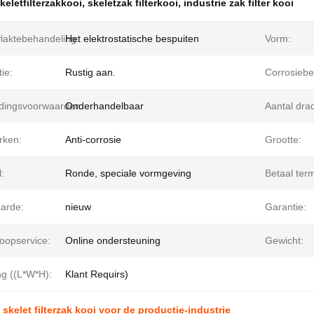
keletfilterzakkooi
,
skeletzak filterkooi
,
industrie zak filter kooi
laktebehandeling:
Het elektrostatische bespuiten
Vorm:
tie:
Rustig aan.
Corrosiebe
dingsvoorwaarden:
Onderhandelbaar
Aantal dra
rken:
Anti-corrosie
Grootte:
l:
Ronde, speciale vormgeving
Betaal term
arde:
nieuw
Garantie:
oopservice:
Online ondersteuning
Gewicht:
ng ((L*W*H):
Klant Requirs)
 skelet filterzak kooi voor de productie-industrie