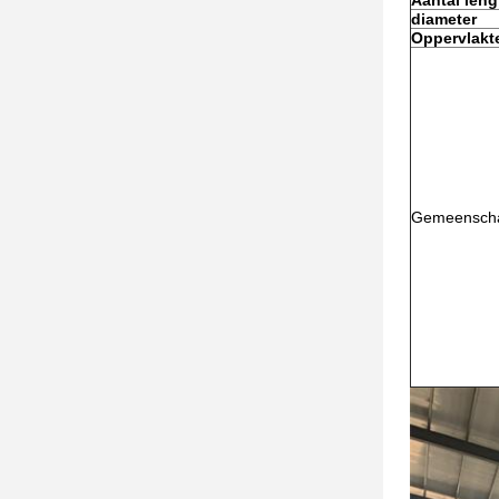
Aantal leng
diameter
Oppervlakt
Gemeenschap