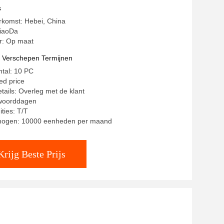
s
rkomst: Hebei, China
iaoDa
: Op maat
t Verschepen Termijnen
ntal: 10 PC
ted price
tails: Overleg met de klant
 woorddagen
ties: T/T
mogen: 10000 eenheden per maand
Krijg Beste Prijs