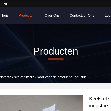
 Ltd.
Thuis
Producten
Over Ons
Contacteer Ons
Eve
Producten
lstofzak skelet filterzak kooi voor de productie-industrie
Keelstofza
industrie