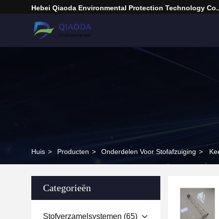
Hebei Qiaoda Environmental Protection Technology Co.,
Huis
>
Producten
>
Onderdelen Voor Stofafzuiging
>
Kee
Categorieën
Stofverzamelsystemen
(65)