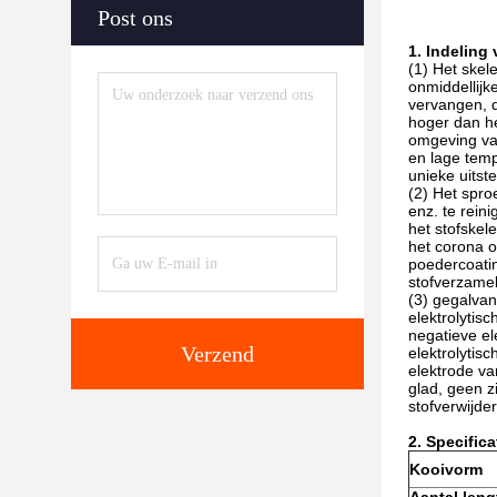
Post ons
1. Indeling
(1) Het skel
onmiddellijk
vervangen, d
hoger dan he
omgeving van
en lage temp
unieke uitst
(2) Het spro
enz. te rein
het stofskel
het corona o
poedercoatin
stofverzame
(3) gegalvan
elektrolytis
negatieve el
Verzend
elektrolytis
elektrode va
glad, geen z
stofverwijde
2. Specifica
Kooivorm