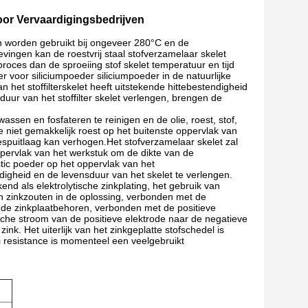
oor Vervaardigingsbedrijven
en worden gebruikt bij ongeveer 280°C en de
ingen kan de roestvrij staal stofverzamelaar skelet
oces dan de sproeiing stof skelet temperatuur en tijd
er voor siliciumpoeder siliciumpoeder in de natuurlijke
et stoffilterskelet heeft uitstekende hittebestendigheid
uur van het stoffilter skelet verlengen, brengen de
assen en fosfateren te reinigen en de olie, roest, stof,
e niet gemakkelijk roest op het buitenste oppervlak van
espuitlaag kan verhogen.Het stofverzamelaar skelet zal
pervlak van het werkstuk om de dikte van de
tic poeder op het oppervlak van het
gheid en de levensduur van het skelet te verlengen.
nd als elektrolytische zinkplating, het gebruik van
van zinkzouten in de oplossing, verbonden met de
n de zinkplaatbehoren, verbonden met de positieve
sche stroom van de positieve elektrode naar de negatieve
nk. Het uiterlijk van het zinkgeplatte stofschedel is
li resistance is momenteel een veelgebruikt