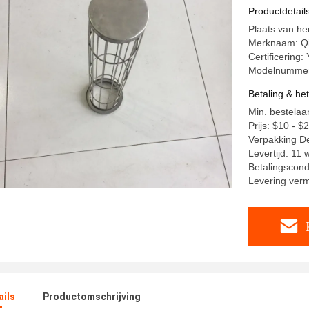
Productdetail
Plaats van he
Merknaam: Q
Certificering:
Modelnummer
Betaling & he
Min. bestelaa
Prijs: $10 - $
Verpakking De
Levertijd: 11
Betalingscondi
Levering ver
ails
Productomschrijving