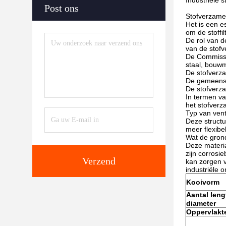
Industriële s
Post ons
Stofverzamel
Het is een e
om de stoffi
De rol van de
van de stofv
De Commissi
staal, bouwm
De stofverza
De gemeensch
De stofverza
In termen va
het stofverz
Typ van vent
Deze struct
meer flexibel
Wat de grond
Deze materi
zijn corrosi
Verzend
kan zorgen v
industriële 
Kooivorm
Aantal leng
diameter
Oppervlakt