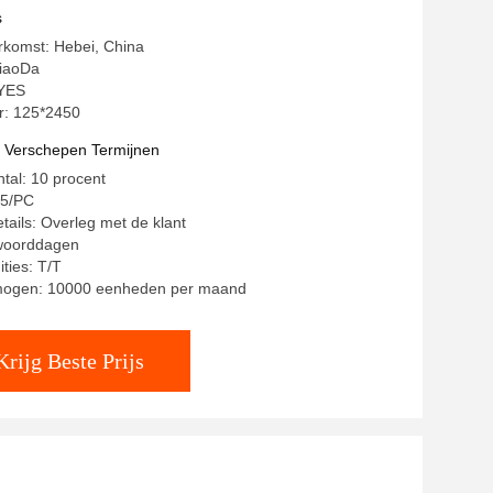
s
rkomst: Hebei, China
iaoDa
 YES
: 125*2450
t Verschepen Termijnen
ntal: 10 procent
25/PC
tails: Overleg met de klant
 woorddagen
ties: T/T
mogen: 10000 eenheden per maand
Krijg Beste Prijs