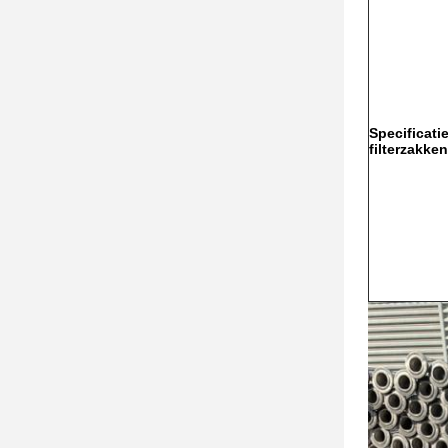
Specificat
filterzakken