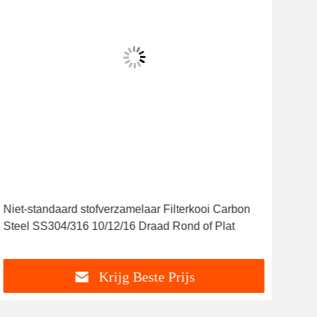
Niet-standaard stofverzamelaar Filterkooi Carbon
Car
Steel SS304/316 10/12/16 Draad Rond of Plat
temp
Krijg Beste Prijs