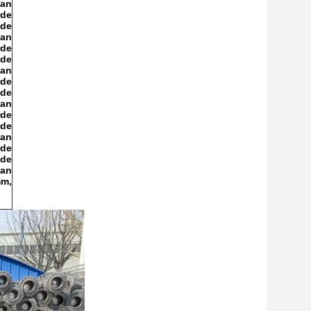
van
rde
de
van
rde
de
van
rde
de
van
rde
de
van
rde
de
van
mm,