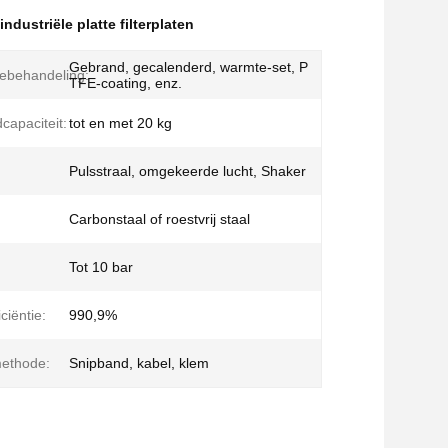
industriële platte filterplaten
Gebrand, gecalenderd, warmte-set, P
ebehandeling:
TFE-coating, enz.
capaciteit:
tot en met 20 kg
Pulsstraal, omgekeerde lucht, Shaker
Carbonstaal of roestvrij staal
Tot 10 bar
iciëntie:
990,9%
methode:
Snipband, kabel, klem