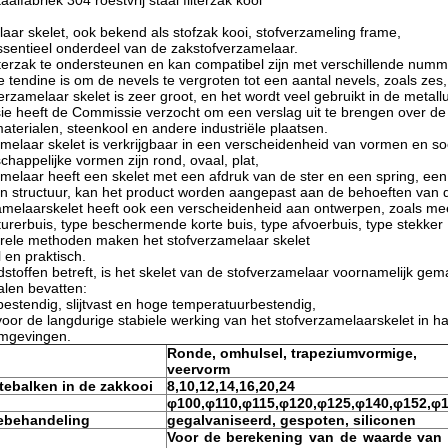
taalfabriek 304 roestvrij staal filterzak kooi
aar skelet, ook bekend als stofzak kooi, stofverzameling frame,
ssentieel onderdeel van de zakstofverzamelaar.
lterzak te ondersteunen en kan compatibel zijn met verschillende num
 tendine is om de nevels te vergroten tot een aantal nevels, zoals zes, a
erzamelaar skelet is zeer groot, en het wordt veel gebruikt in de metallu
e heeft de Commissie verzocht om een verslag uit te brengen over d
aterialen, steenkool en andere industriële plaatsen.
melaar skelet is verkrijgbaar in een verscheidenheid van vormen en s
appelijke vormen zijn rond, ovaal, plat,
melaar heeft een skelet met een afdruk van de ster en een spring, ee
n structuur, kan het product worden aangepast aan de behoeften van d
amelaarskelet heeft ook een verscheidenheid aan ontwerpen, zoals me
urerbuis, type beschermende korte buis, type afvoerbuis, type stekker
urele methoden maken het stofverzamelaar skelet
 en praktisch.
stoffen betreft, is het skelet van de stofverzamelaar voornamelijk g
alen bevatten:
ebestendig, slijtvast en hoge temperatuurbestendig,
oor de langdurige stabiele werking van het stofverzamelaarskelet in 
omgevingen.
Ronde, omhulsel, trapeziumvormige,
veervorm
tebalken in de zakkooi
8,10,12,14,16,20,24
φ100,φ110,φ115,φ120,φ125,φ
140,φ152,φ
ebehandeling
gegalvaniseerd, gespoten, siliconen
Voor de berekening van de waarde van