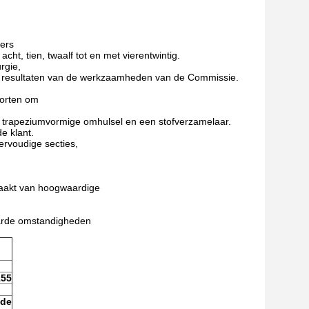
mers
cht, tien, twaalf tot en met vierentwintig.
rgie,
e resultaten van de werkzaamheden van de Commissie.
oorten om
n trapeziumvormige omhulsel en een stofverzamelaar.
e klant.
ervoudige secties,
emaakt van hoogwaardige
harde omstandigheden
155
 de