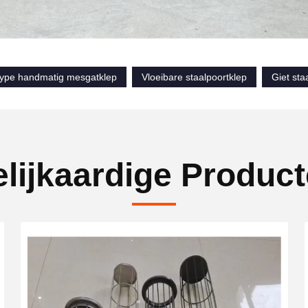
type handmatig mesgatklep
Vloeibare staalpoortklep
Giet sta
lijkaardige Produc