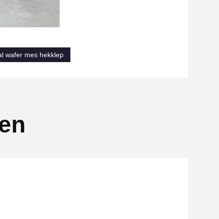
al wafer mes hekklep
ten