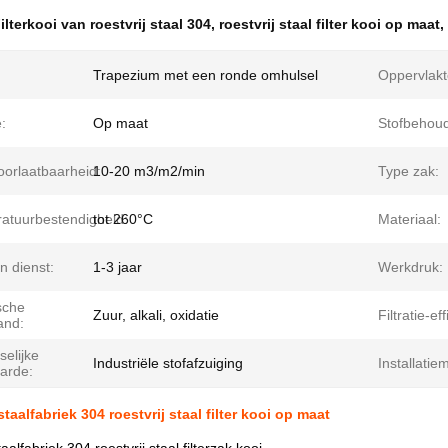
ilterkooi van roestvrij staal 304
,
roestvrij staal filter kooi op maat
,
Trapezium met een ronde omhulsel
Oppervlakt
:
Op maat
Stofbehoud
oorlaatbaarheid:
10-20 m3/m2/min
Type zak:
atuurbestendigheid:
tot 260°C
Materiaal:
n dienst:
1-3 jaar
Werkdruk:
sche
Zuur, alkali, oxidatie
Filtratie-eff
and:
elijke
Industriële stofafzuiging
Installatie
arde:
staalfabriek 304 roestvrij staal filter kooi op maat