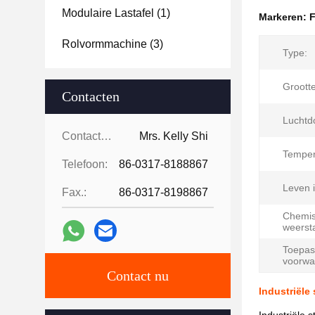
Modulaire Lastafel
(1)
Markeren:
F
Rolvormmachine
(3)
Type:
Grootte
Contacten
Luchtd
Contacten:
Mrs. Kelly Shi
Temper
Telefoon:
86-0317-8188867
Leven i
Fax.:
86-0317-8198867
Chemi
weerst
Toepass
voorwa
Contact nu
Industriële 