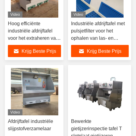
Video
Video
Hoog efficiënte
Industriële afdrijftafel met
industriële afdrijftafel
pulsjetfilter voor het
voor het extraheren van
ophalen van las- en
metaalmalingsstof
slijpstof
Krijg Beste Prijs
Krijg Beste Prijs
Video
Afdrijftafel industriële
Bewerkte
slijpstofverzamelaar
gietijzerinspectie tafel T
slotplaat gietijzeren