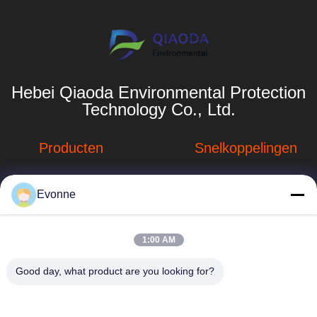
Hebei Qiaoda Environmental Protection
Technology Co., Ltd.
Producten
Snelkoppelingen
Stofverzamelsystemen
Bedrijfprofiel
Evonne
Stofopvangsystemen
Fabrieksreis
voor houtbewerking
hbkedacc@gmail.com
Kwaliteitscontrole
1:00 AM
Industriële
86-0317-
afdalingstabel
Nieuws
Good day, what product are you looking for?
8188867
de trekker van de
Sitemap
No. 89 Zuid,
lassendamp