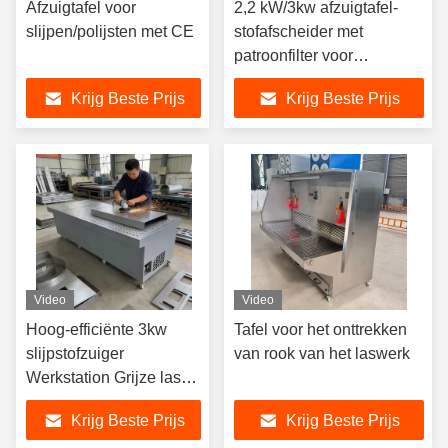
Afzuigtafel voor
2,2 kW/3kw afzuigtafel-
slijpen/polijsten met CE
stofafscheider met
patroonfilter voor
industriële stofverwijdering
Krijg Beste Prijs
Krijg Beste Prijs
Video
Video
Hoog-efficiënte 3kw
Tafel voor het onttrekken
slijpstofzuiger
van rook van het laswerk
Werkstation Grijze las-
en polijststofcollector
Krijg Beste Prijs
Krijg Beste Prijs
voor de veiligheid van