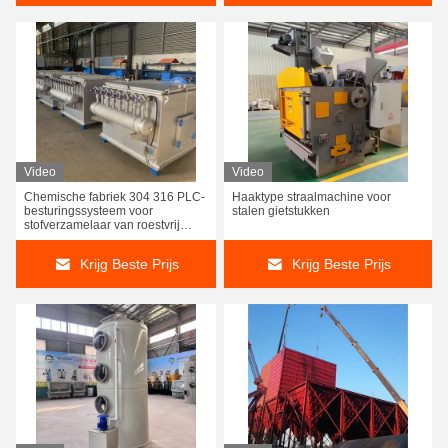
Video
Video
Chemische fabriek 304 316 PLC-
Haaktype straalmachine voor
besturingssysteem voor
stalen gietstukken
stofverzamelaar van roestvrij
staal
Krijg Beste Prijs
Krijg Beste Prijs