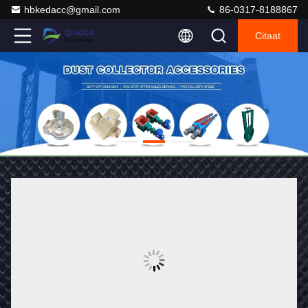
hbkedacc@gmail.com
86-0317-8188867
Citaat