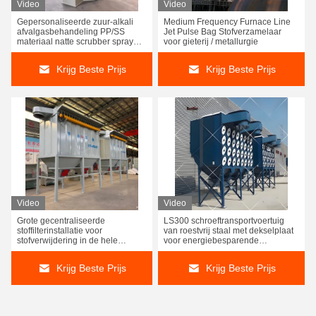
Video
Video
Gepersonaliseerde zuur-alkali
Medium Frequency Furnace Line
afvalgasbehandeling PP/SS
Jet Pulse Bag Stofverzamelaar
materiaal natte scrubber spray
voor gieterij / metallurgie
toren
Krijg Beste Prijs
Krijg Beste Prijs
Video
Video
Grote gecentraliseerde
LS300 schroeftransportvoertuig
stoffilterinstallatie voor
van roestvrij staal met dekselplaat
stofverwijdering in de hele
voor energiebesparende
fabriekswerkplaats ATEX
motorcementfabriek
Krijg Beste Prijs
Krijg Beste Prijs