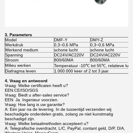
3. Parameters
Model
DMF-Y
DMY-Z
D
Werkdruk
0,3~0,6 MPa
0,3~0,6 MPa
0
Werkend medium
schone lucht
schone lucht
sc
Spanning
DC24V/AC220V
DC24V/AC220V
D
Stroom
800/60MA
800/60MA
8
Milieu werken
Temperatuur -10℃ tot 55℃, relatieve luch
Diafragma leven
1.000.000 keer of 2 tot 3 jaar
4. Vraag en antwoord
Vraag: Welke certificaten heeft u?
EEN:CE/ISO/SGS
Vraag: Biedt u after-sales service?
EEN: Ja. Ingenieur voorzien.
Vraag: Hoe lang is uw garantie?
A: Eén jaar na de levering. In de tussentijd verzenden wij
beschadigde onderdelen gratis, zolang ze niet kunstmatig
beschadigd zijn.
Vraag: Welke betaalmethoden accepteert u?
A: Telegrafische overdracht, L/C, PayPal, contant geld, D/P, D/A,