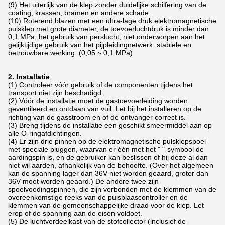
(9) Het uiterlijk van de klep zonder duidelijke schilfering van de
coating, krassen, bramen en andere schade.
(10) Roterend blazen met een ultra-lage druk elektromagnetische
pulsklep met grote diameter, de toevoerluchtdruk is minder dan
0,1 MPa, het gebruik van perslucht, niet onderworpen aan het
gelijktijdige gebruik van het pijpleidingnetwerk, stabiele en
betrouwbare werking. (0,05 ~ 0,1 MPa)
2. Installatie
(1) Controleer vóór gebruik of de componenten tijdens het
transport niet zijn beschadigd.
(2) Vóór de installatie moet de gastoevoerleiding worden
geventileerd en ontdaan van vuil. Let bij het installeren op de
richting van de gasstroom en of de ontvanger correct is.
(3) Breng tijdens de installatie een geschikt smeermiddel aan op
alle O-ringafdichtingen.
(4) Er zijn drie pinnen op de elektromagnetische pulsklepspoel
met speciale pluggen, waarvan er één met het " "-symbool de
aardingspin is, en de gebruiker kan beslissen of hij deze al dan
niet wil aarden, afhankelijk van de behoefte. (Over het algemeen
kan de spanning lager dan 36V niet worden geaard, groter dan
36V moet worden geaard.) De andere twee zijn
spoelvoedingspinnen, die zijn verbonden met de klemmen van de
overeenkomstige reeks van de pulsblaascontroller en de
klemmen van de gemeenschappelijke draad voor de klep. Let
erop of de spanning aan de eisen voldoet.
(5) De luchtverdeelkast van de stofcollector (inclusief de