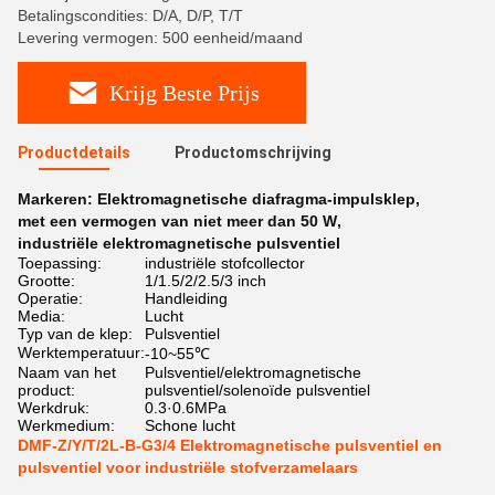
Betalingscondities: D/A, D/P, T/T
Levering vermogen: 500 eenheid/maand
Krijg Beste Prijs
Productdetails
Productomschrijving
Markeren:
Elektromagnetische diafragma-impulsklep
,
met een vermogen van niet meer dan 50 W
,
industriële elektromagnetische pulsventiel
Toepassing:
industriële stofcollector
Grootte:
1/1.5/2/2.5/3 inch
Operatie:
Handleiding
Media:
Lucht
Typ van de klep:
Pulsventiel
Werktemperatuur:
-10~55℃
Naam van het
Pulsventiel/elektromagnetische
product:
pulsventiel/solenoïde pulsventiel
Werkdruk:
0.3·0.6MPa
Werkmedium:
Schone lucht
DMF-Z/Y/T/2L-B-G3/4 Elektromagnetische pulsventiel en
pulsventiel voor industriële stofverzamelaars