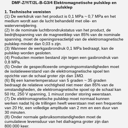
DMF-Z/Y/T/2L-B-G3/4 Elektromagnetische pulsklep en
pulsklep
1. Technische vereisten
(1) De werkdruk van het product is 0,1 MPa ~ 0,7 MPa en het
medium wordt aan de lucht behandeld met olie- en
waterverwijdering.
(2) In de nominale luchtbrondrukstatus van het product, de
bedrijfsspanning van de magneetklep van 85% van de nominale
spanning, moet de openingsreactietijd van de elektromagnetische
pulsklep minder dan 0,03 s zijn.
(3) Wanneer de werkgasbrondruk 0,1 MPa bedraagt, kan de
pulsklep worden gesloten.
(4) Producten moeten bestand zijn tegen een gasbrondruk van
0,8 MPa.
(5) Onder de gespecificeerde omgevingsomstandigheden moet
de isolatieweerstand van de elektromagnetische spoel ten
opzichte van de schaal groter zijn dan 1MΩ.
(6) Bij een kamertemperatuur van 5 graden ~ 35 graden
bedraagt ​​de relatieve vochtigheid niet meer dan 85% van de
omstandigheden, de elektromagnetische spoel op de schaal kan
50 Hz, 250 V spanning, 1 minuut zonder storing weerstaan.
(7) De elektromagnetische pulsklep moet normaal kunnen
werken nadat hij de trillingen heeft weerstaan ​​met een frequentie
van 20 Hz, een volledige amplitude van 2 mm en een duur van
30 minuten.
(8) Onder normale gebruiksomstandigheden moet de
cumulatieve levensduur van het diafragma groter zijn dan
800.000 keer.