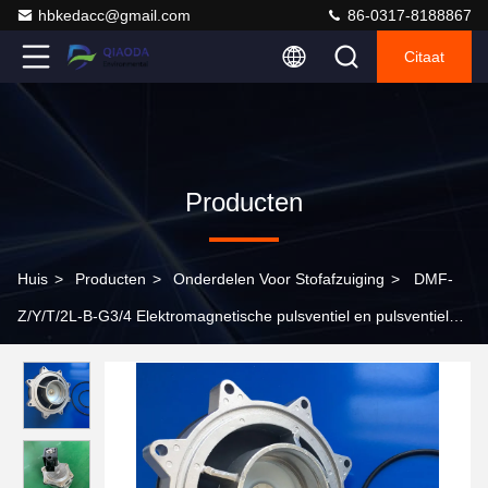
hbkedacc@gmail.com
86-0317-8188867
Citaat
Producten
Huis
>
Producten
>
Onderdelen Voor Stofafzuiging
>
DMF-
Z/Y/T/2L-B-G3/4 Elektromagnetische pulsventiel en pulsventiel
voor industriële stofverzamelaars