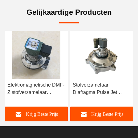
Gelijkaardige Producten
Elektromagnetische DMF-
Stofverzamelaar
Z stofverzamelaar
Diafragma Pulse Jet
Diafragma-pulsklep
Solenoïde Valve DMF-
handleiding
Z/Y/T/2L-B-G3/4
Krijg Beste Prijs
Krijg Beste Prijs