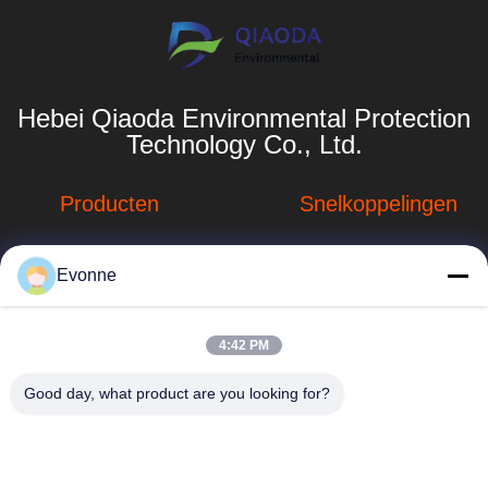
Hebei Qiaoda Environmental Protection
Technology Co., Ltd.
Producten
Snelkoppelingen
Stofverzamelsystemen
Bedrijfprofiel
Evonne
Stofopvangsystemen
Fabrieksreis
voor houtbewerking
hbkedacc@gmail.com
Kwaliteitscontrole
4:42 PM
Industriële
86-0317-
afdalingstabel
Nieuws
Good day, what product are you looking for?
8188867
de trekker van de
Sitemap
No. 89 Zuid,
lassendamp
Huangguantun
Privacybeleid