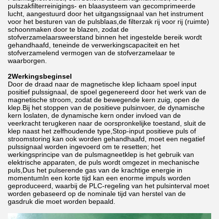
pulszakfilterreinigings- en blaasysteem van gecomprimeerde
lucht, aangestuurd door het uitgangssignaal van het instrument
voor het besturen van de pulsblaas,de filterzak rij voor rij (ruimte)
schoonmaken door te blazen, zodat de
stofverzamelaarsweerstand binnen het ingestelde bereik wordt
gehandhaafd, teneinde de verwerkingscapaciteit en het
stofverzamelend vermogen van de stofverzamelaar te
waarborgen.
2Werkingsbeginsel
Door de draad naar de magnetische klep lichaam spoel input
positief pulssignaal, de spoel gegenereerd door het werk van de
magnetische stroom, zodat de bewegende kern zuig, open de
klep.Bij het stoppen van de positieve pulsinvoer, de dynamische
kern loslaten, de dynamische kern onder invloed van de
veerkracht terugkeren naar de oorspronkelijke toestand, sluit de
klep naast het zelfhoudende type,Stop-input positieve puls of
stroomstoring kan ook worden gehandhaafd, moet een negatief
pulssignaal worden ingevoerd om te resetten; het
werkingsprincipe van de pulsmagneetklep is het gebruik van
elektrische apparaten, de puls wordt omgezet in mechanische
puls,Dus het pulserende gas van de krachtige energie in
momentumIn een korte tijd kan een enorme impuls worden
geproduceerd, waarbij de PLC-regeling van het pulsinterval moet
worden gebaseerd op de nominale tijd van herstel van de
gasdruk die moet worden bepaald.