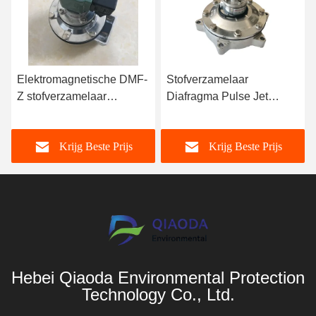
Elektromagnetische DMF-
Stofverzamelaar
Z stofverzamelaar
Diafragma Pulse Jet
Diafragma-pulsklep
Solenoïde Valve DMF-
handleiding
Z/Y/T/2L-B-G3/4
Krijg Beste Prijs
Krijg Beste Prijs
Hebei Qiaoda Environmental Protection
Technology Co., Ltd.