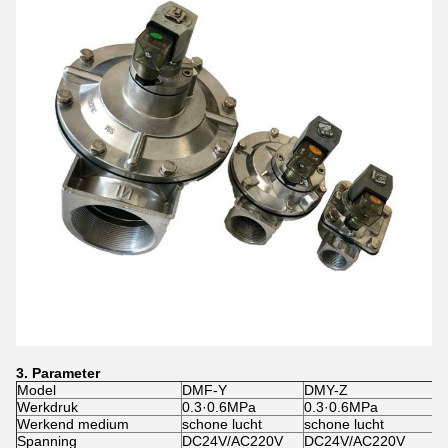
3. Parameter
Model
DMF-Y
DMY-Z
D
Werkdruk
0.3·0.6MPa
0.3·0.6MPa
0
Werkend medium
schone lucht
schone lucht
sc
Spanning
DC24V/AC220V
DC24V/AC220V
D