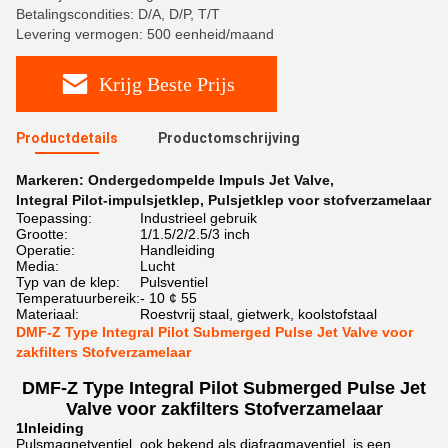
Betalingscondities: D/A, D/P, T/T
Levering vermogen: 500 eenheid/maand
Krijg Beste Prijs
Productdetails
Productomschrijving
Markeren:
Ondergedompelde Impuls Jet Valve
,
Integral Pilot-impulsjetklep
,
Pulsjetklep voor stofverzamelaar
Toepassing:
Industrieel gebruik
Grootte:
1/1.5/2/2.5/3 inch
Operatie:
Handleiding
Media:
Lucht
Typ van de klep:
Pulsventiel
Temperatuurbereik:
- 10 ¢ 55
Materiaal:
Roestvrij staal, gietwerk, koolstofstaal
DMF-Z Type Integral Pilot Submerged Pulse Jet Valve voor
zakfilters Stofverzamelaar
DMF-Z Type Integral Pilot Submerged Pulse Jet
Valve voor zakfilters Stofverzamelaar
1Inleiding
Pulsmagnetventiel, ook bekend als diafragmaventiel, is een