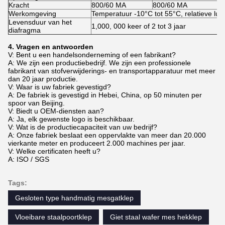
Kracht
800/60 MA
800/60 MA
8
Werkomgeving
Temperatuur -10°C tot 55°C, relatieve lu
Levensduur van het
1,000, 000 keer of 2 tot 3 jaar
diafragma
4. Vragen en antwoorden
V: Bent u een handelsonderneming of een fabrikant?
A: We zijn een productiebedrijf. We zijn een professionele
fabrikant van stofverwijderings- en transportapparatuur met meer
dan 20 jaar productie.
V: Waar is uw fabriek gevestigd?
A: De fabriek is gevestigd in Hebei, China, op 50 minuten per
spoor van Beijing.
V: Biedt u OEM-diensten aan?
A: Ja, elk gewenste logo is beschikbaar.
V: Wat is de productiecapaciteit van uw bedrijf?
A: Onze fabriek beslaat een oppervlakte van meer dan 20.000
vierkante meter en produceert 2.000 machines per jaar.
V: Welke certificaten heeft u?
A: ISO / SGS
Tags:
Gesloten type handmatig mesgatklep
Vloeibare staalpoortklep
Giet staal wafer mes hekklep