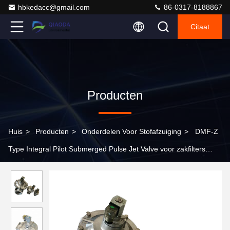
hbkedacc@gmail.com
86-0317-8188867
Citaat
Producten
Huis
>
Producten
>
Onderdelen Voor Stofafzuiging
>
DMF-Z
Type Integral Pilot Submerged Pulse Jet Valve voor zakfilters
Stofverzamelaar