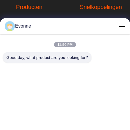
Producten
Snelkoppelingen
Stofverzamelsystemen
Bedrijfprofiel
Evonne
Stofopvangsystemen
Fabrieksreis
voor houtbewerking
hbkedacc@gmail.com
Kwaliteitscontrole
11:50 PM
Industriële
86-0317-
afdalingstabel
Nieuws
Good day, what product are you looking for?
8188867
de trekker van de
Sitemap
No. 89 Zuid,
lassendamp
Huangguantun
Privacybeleid
Village, Siying
Apparatuur voor de
Town, Botou City,
beheersing van
provincie Hebei
luchtverontreiniging
onderdelen voor
stofafzuiging
Industriële
kleppen