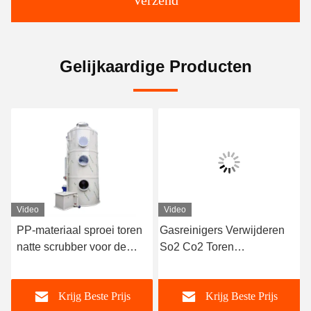
Verzend
Gelijkaardige Producten
Video
Video
PP-materiaal sproei toren
Gasreinigers Verwijderen
natte scrubber voor de
So2 Co2 Toren
extractie afvalgas
Afvoergasreinigingssysteem
absorptie toren
Verpakte bed natte reinigers
Krijg Beste Prijs
Krijg Beste Prijs
voor de rioolindustrie