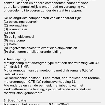
flenzen, kleppen en andere componenten.zodat het voor
gebruikers gemakkelijk is onderhoud en vervanging van
onderdelen uit te voeren zonder de staat te stoppen.
De belangrijkste componenten van dit apparaat zijn:
(1) oplossingsreservoir
(2) roermachine
(3) niveaumeter
(4) filter
(5) veiligheidsventiel
(6) meetpomp
(7) Buffer
(8) kogelventielen/controleventielen/stopventielen
(9) drukmeters en bijbehorende leiding
2Beschrijving.
Metingspomp met diafragma-type met een doorstroming van 30
L/h, druk 6,3 MP.
Motorvermogen van de meetpomp met diafragma is 0,55 W,
isolatieklasse F:.
De roermachine bestaat uit een motor, een reducer, een roerbalk,
motorvermogen 0,75 kW, reductieverhouding 11:
Alle onderdelen van de eenheid, met inbegrip van het
werkplatform en de leuning, zijn op hetzelfde onderstel van
roestvrij staal gemonteerd.
3. Specificatie
Volume van het oplosvat
0.1m3~20m3