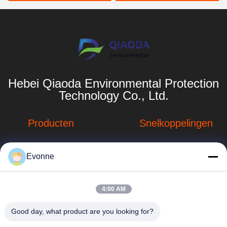
Hebei Qiaoda Environmental Protection
Technology Co., Ltd.
Producten
Snelkoppelingen
Stofverzamelsystemen
Bedrijfprofiel
Evonne
Stofopvangsystemen
Fabrieksreis
voor houtbewerking
hbkedacc@gmail.com
Kwaliteitscontrole
4:00 AM
Industriële
86-0317-
afdalingstabel
Nieuws
Good day, what product are you looking for?
8188867
de trekker van de
Sitemap