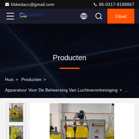
hbkedacc@gmail.com
86-0317-8188867
Citaat
Producten
Huis
>
Producten
>
Apparatuur Voor De Beheersing Van Luchtverontreiniging
>
Automatisch Chemisch Vloeibaar Zuur Alkaliph Chloor het
Doseren Systeem