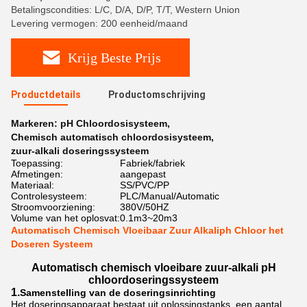
Betalingscondities: L/C, D/A, D/P, T/T, Western Union
Levering vermogen: 200 eenheid/maand
Krijg Beste Prijs
Productdetails
Productomschrijving
Markeren:
pH Chloordosisysteem
,
Chemisch automatisch chloordosisysteem
,
zuur-alkali doseringssysteem
Toepassing:
Fabriek/fabriek
Afmetingen:
aangepast
Materiaal:
SS/PVC/PP
Controlesysteem:
PLC/Manual/Automatic
Stroomvoorziening:
380V/50HZ
Volume van het oplosvat:
0.1m3~20m3
Automatisch Chemisch Vloeibaar Zuur Alkaliph Chloor het
Doseren Systeem
Automatisch chemisch vloeibare zuur-alkali pH
chloordoseringssysteem
1.
Samenstelling van de doseringsinrichting
Het doseringsapparaat bestaat uit oplossingstanks, een aantal