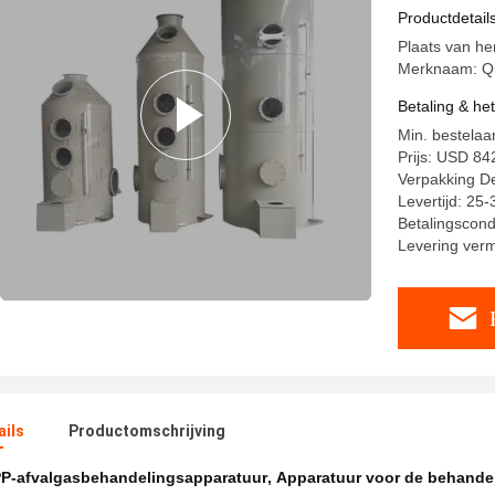
Productdetail
Plaats van he
Merknaam: Q
Betaling & he
Min. bestelaan
Prijs: USD 84
Verpakking Det
Levertijd: 25
Betalingscondi
Levering ver
ails
Productomschrijving
P-afvalgasbehandelingsapparatuur
,
Apparatuur voor de behandeli