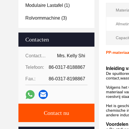
Modulaire Lastafel
(1)
Materia
Rolvormmachine
(3)
Afmeti
Capacit
Contacten
PP-materiaa
Contacten:
Mrs. Kelly Shi
Telefoon:
86-0317-8188867
Inleiding 
De spuittore
contact,wass
Fax.:
86-0317-8198867
Volgens het 
materiaal va
roestvrij st
Het is gesch
chemische in
Contact nu
andere indus
Voordelen