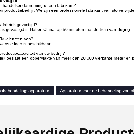
e vragen
en handelsonderneming of een fabrikant?
en productiebedrijf. We zijn een professionele fabrikant van stofverwij
w fabriek gevestigd?
k is gevestigd in Hebei, China, op 50 minuten met de trein van Beijing.
OEM-diensten aan?
ewenste logo is beschikbaar.
 productiecapaciteit van uw bedrijf?
iek beslaat een oppervlakte van meer dan 20.000 vierkante meter en p
asbehandelingsapparatuur
Apparatuur voor de behandeling van afv
lijkaardige Produc