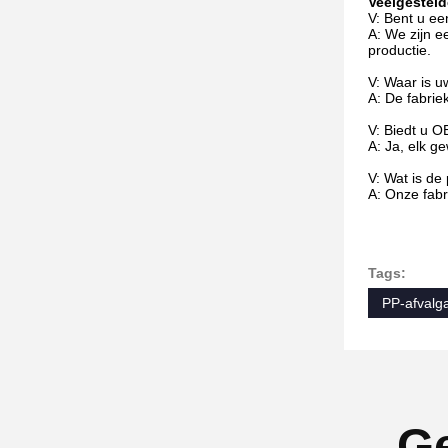
Veelgesteld
V: Bent u e
A: We zijn e
productie.
V: Waar is u
A: De fabrie
V: Biedt u 
A: Ja, elk g
V: Wat is de
A: Onze fabr
Tags:
PP-afvalg
Ge