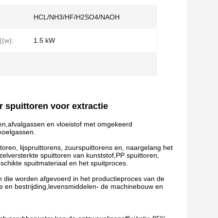
HCL/NH3/HF/H2SO4/NAOH
(w):
1.5 kW
 spuittoren voor extractie
ssen,afvalgassen en vloeistof met omgekeerd
 koelgassen.
toren, lijspruittorens, zuurspuittorens en, naargelang het
zelversterkte spuittoren van kunststof,PP spuittoren,
eschikte spuitmateriaal en het spuitproces.
en die worden afgevoerd in het productieproces van de
ntie en bestrijding,levensmiddelen- de machinebouw en