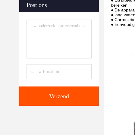
● De stofver
Post ons
bereiken;
● De apparat
● laag water
● Corrosiebe
● Eenvoudig
Verzend