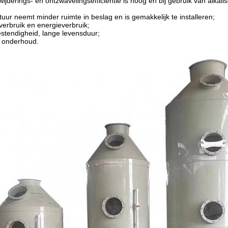
wijderings- en ontzwavelingsefficiëntie is hoog en bij gebruik van alka
uur neemt minder ruimte in beslag en is gemakkelijk te installeren;
verbruik en energieverbruik;
stendigheid, lange levensduur;
 onderhoud.