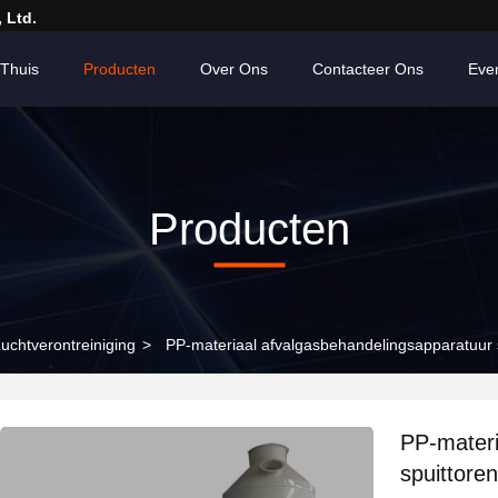
 Ltd.
Thuis
Producten
Over Ons
Contacteer Ons
Eve
Producten
uchtverontreiniging
>
PP-materiaal afvalgasbehandelingsapparatuur s
PP-materi
spuittoren