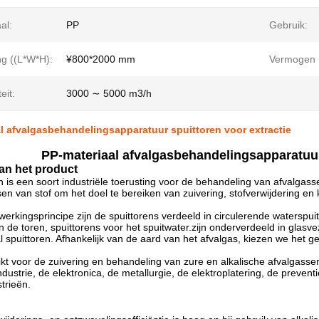
al:
PP
Gebruik:
ng ((L*W*H):
¥800*2000 mm
Vermogen (
eit:
3000 ∼ 5000 m3/h
l afvalgasbehandelingsapparatuur spuittoren voor extractie
PP-materiaal afvalgasbehandelingsapparatuur
van het product
n is een soort industriële toerusting voor de behandeling van afvalga
en van stof om het doel te bereiken van zuivering, stofverwijdering en
werkingsprincipe zijn de spuittorens verdeeld in circulerende waterspuit
n de toren, spuittorens voor het spuitwater.zijn onderverdeeld in glasve
aal spuittoren. Afhankelijk van de aard van het afvalgas, kiezen we het g
ikt voor de zuivering en behandeling van zure en alkalische afvalgass
dustrie, de elektronica, de metallurgie, de elektroplatering, de preve
trieën.