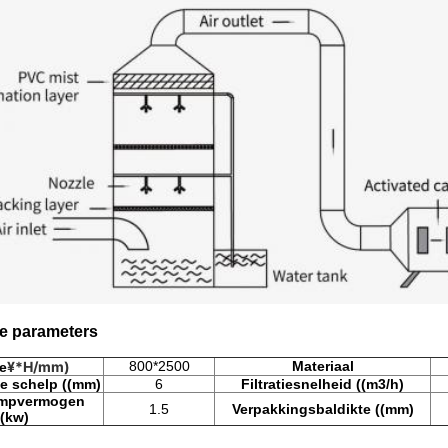
e parameters
¥*H/mm)
800*2500
Materiaal
e
de schelp ((mm)
6
Filtratiesnelheid ((m3/h)
mpvermogen
1.5
Verpakkingsbaldikte ((mm)
((kw)