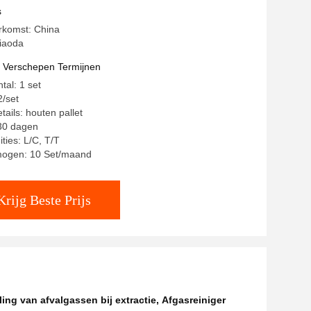
s
rkomst: China
iaoda
t Verschepen Termijnen
tal: 1 set
2/set
ails: houten pallet
-30 dagen
ties: L/C, T/T
mogen: 10 Set/maand
Krijg Beste Prijs
ng van afvalgassen bij extractie
,
Afgasreiniger