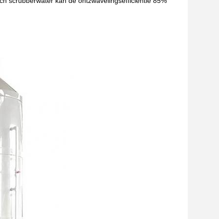
lisch scrubberwater kan de ontzwavelingsefficiëntie 85%