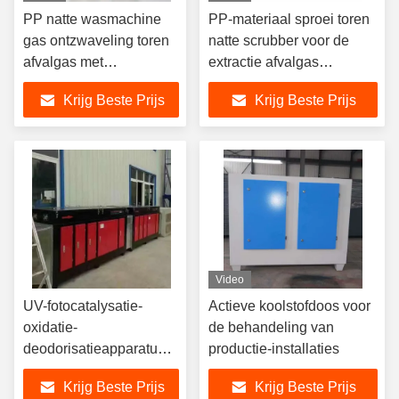
PP natte wasmachine
PP-materiaal sproei toren
gas ontzwaveling toren
natte scrubber voor de
afvalgas met
extractie afvalgas
pompblazer
absorptie toren
Krijg Beste Prijs
Krijg Beste Prijs
Video
UV-fotocatalysatie-
Actieve koolstofdoos voor
oxidatie-
de behandeling van
deodorisatieapparatuur
productie-installaties
Luchtzuur catalysatie-
Krijg Beste Prijs
Krijg Beste Prijs
uitlaatgasreiniger