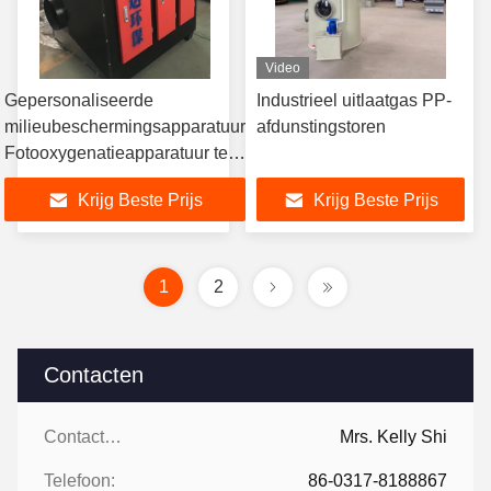
Video
Gepersonaliseerde
Industrieel uitlaatgas PP-
milieubeschermingsapparatuur
afdunstingstoren
Fotooxygenatieapparatuur te
koop UV-fotooxygenator
Krijg Beste Prijs
Krijg Beste Prijs
1
2
Contacten
Contacten:
Mrs. Kelly Shi
Telefoon:
86-0317-8188867