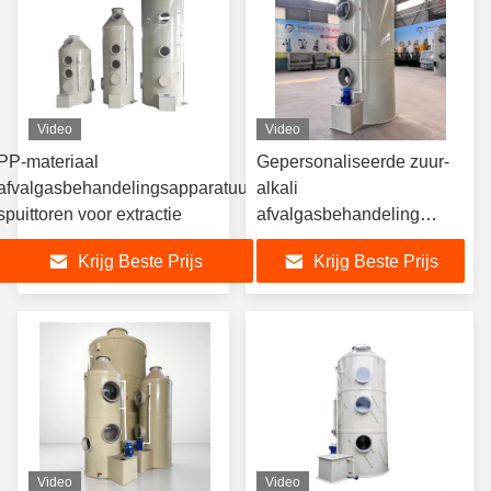
Video
Video
PP-materiaal
Gepersonaliseerde zuur-
afvalgasbehandelingsapparatuur
alkali
spuittoren voor extractie
afvalgasbehandeling
PP/SS materiaal natte
Krijg Beste Prijs
Krijg Beste Prijs
scrubber spray toren
Video
Video