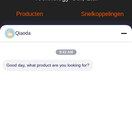
Producten
Snelkoppelingen
Stofverzamelsystemen
Bedrijfprofiel
Qiaoda
Stofopvangsystemen
Fabrieksreis
voor houtbewerking
hbkedacc@gmail.com
Kwaliteitscontrole
9:43 AM
Industriële
86-0317-
afdalingstabel
Nieuws
Good day, what product are you looking for?
8188867
de trekker van de
Sitemap
No. 89 Zuid,
lassendamp
Huangguantun
Privacybeleid
Village, Siying
Apparatuur voor de
Town, Botou City,
beheersing van
provincie Hebei
luchtverontreiniging
onderdelen voor
stofafzuiging