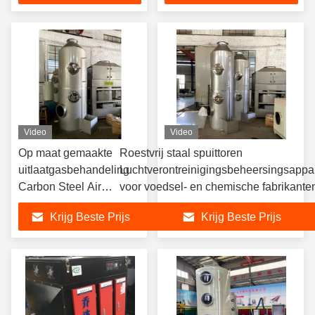
Video
Video
Op maat gemaakte
Roestvrij staal spuittoren
uitlaatgasbehandeling
Luchtverontreinigingsbeheersingsappa
Carbon Steel Air
voor voedsel- en chemische fabrikante
Cleaning Wet Scrubber
Krijg Beste Prijs
Krijg Beste Prijs
Spray Tower