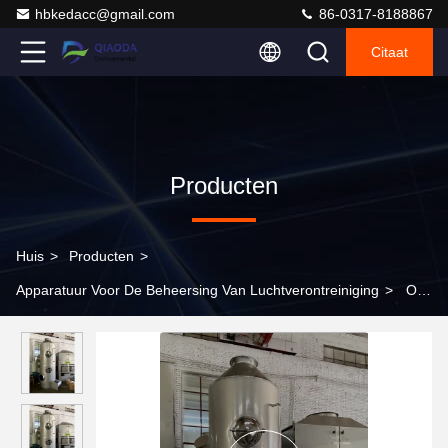
hbkedacc@gmail.com
86-0317-8188867
Citaat
Producten
Huis
>
Producten
>
Apparatuur Voor De Beheersing Van Luchtverontreiniging
>
Op
maat gemaakte uitlaatgasbehandeling Carbon Steel Air Cleaning
Wet Scrubber Spray Tower