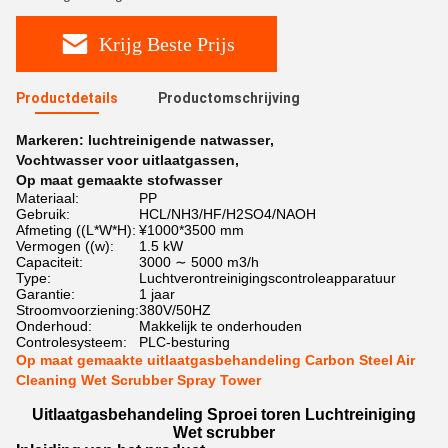
Krijg Beste Prijs
Productdetails
Productomschrijving
Markeren:
luchtreinigende natwasser
,
Vochtwasser voor uitlaatgassen
,
Op maat gemaakte stofwasser
Materiaal:
PP
Gebruik:
HCL/NH3/HF/H2SO4/NAOH
Afmeting ((L*W*H):
¥1000*3500 mm
Vermogen ((w):
1.5 kW
Capaciteit:
3000 ∼ 5000 m3/h
Type:
Luchtverontreinigingscontroleapparatuur
Garantie:
1 jaar
Stroomvoorziening:
380V/50HZ
Onderhoud:
Makkelijk te onderhouden
Controlesysteem:
PLC-besturing
Op maat gemaakte uitlaatgasbehandeling Carbon Steel Air
Cleaning Wet Scrubber Spray Tower
Uitlaatgasbehandeling Sproei toren Luchtreiniging
Wet scrubber