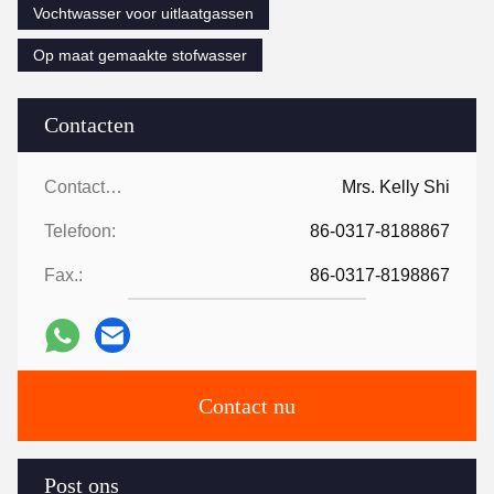
Vochtwasser voor uitlaatgassen
Op maat gemaakte stofwasser
Contacten
Contacten:
Mrs. Kelly Shi
Telefoon:
86-0317-8188867
Fax.:
86-0317-8198867
Contact nu
Post ons