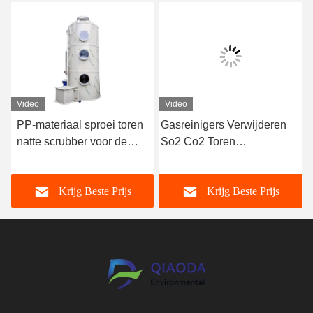
Video
Video
PP-materiaal sproei toren
Gasreinigers Verwijderen
Ind
natte scrubber voor de
So2 Co2 Toren
af
extractie afvalgas
Afvoergasreinigingssysteem
vo
absorptie toren
Verpakte bed natte reinigers
HC
Krijg Beste Prijs
Krijg Beste Prijs
voor de rioolindustrie