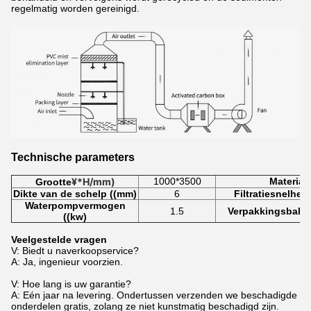
regelmatig worden gereinigd.
Technische parameters
¥*H/mm)
1000*3500
Materiaa
Grootte
Dikte van de schelp ((mm)
6
Filtratiesnelheid
Waterpompvermogen
1.5
Verpakkingsbaldi
((kw)
Veelgestelde vragen
V: Biedt u naverkoopservice?
A: Ja, ingenieur voorzien.
V: Hoe lang is uw garantie?
A: Eén jaar na levering. Ondertussen verzenden we beschadigde
onderdelen gratis, zolang ze niet kunstmatig beschadigd zijn.