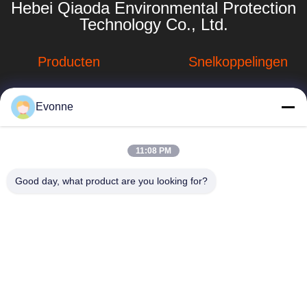
Hebei Qiaoda Environmental Protection
Technology Co., Ltd.
Producten
Snelkoppelingen
Stofverzamelsystemen
Bedrijfprofiel
Evonne
Stofopvangsystemen
Fabrieksreis
voor houtbewerking
hbkedacc@gmail.com
Kwaliteitscontrole
11:08 PM
Industriële
86-0317-
afdalingstabel
Nieuws
Good day, what product are you looking for?
8188867
de trekker van de
Sitemap
No. 89 Zuid,
lassendamp
Huangguantun
Privacybeleid
Village, Siying
Apparatuur voor de
Town, Botou City,
beheersing van
provincie Hebei
luchtverontreiniging
onderdelen voor