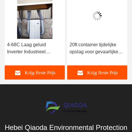
4-68C Laag geluid
20ft container tijdelijke
Inverter Industrieel
opslag voor gevaarlijke
geïnduceerde
stoffen voor gevaarlijke
trekventilator Fabrikanten
chemische stoffen
Krijg Beste Prijs
Krijg Beste Prijs
63000m3/h
Hebei Qiaoda Environmental Protection