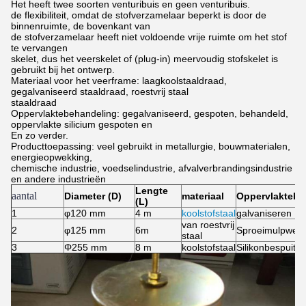
Het heeft twee soorten venturibuis en geen venturibuis.
de flexibiliteit, omdat de stofverzamelaar beperkt is door de
binnenruimte, de bovenkant van
de stofverzamelaar heeft niet voldoende vrije ruimte om het stof
te vervangen
skelet, dus het veerskelet of (plug-in) meervoudig stofskelet is
gebruikt bij het ontwerp.
Materiaal voor het veerframe: laagkoolstaaldraad,
gegalvaniseerd staaldraad, roestvrij staal
staaldraad
Oppervlaktebehandeling: gegalvaniseerd, gespoten, behandeld,
oppervlakte silicium gespoten en
En zo verder.
Producttoepassing: veel gebruikt in metallurgie, bouwmaterialen,
energieopwekking,
chemische industrie, voedselindustrie, afvalverbrandingsindustrie
en andere industrieën
Lengte
aantal
Diameter (D)
materiaal
Oppervlaktebe
(L)
1
φ120 mm
4 m
koolstofstaal
galvaniseren
van roestvrij
2
φ125 mm
6m
Sproeimulpwerk
staal
3
Φ255 mm
8 m
koolstofstaal
Silikonbespuitin