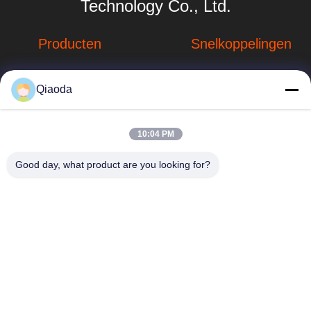
Technology Co., Ltd.
Producten
Snelkoppelingen
Stofverzamelsystemen
Bedrijfprofiel
Qiaoda
Stofopvangsystemen
Fabrieksreis
voor houtbewerking
hbkedacc@gmail.com
Kwaliteitscontrole
10:04 PM
Industriële
86-0317-
afdalingstabel
Nieuws
Good day, what product are you looking for?
8188867
de trekker van de
Sitemap
No. 89 Zuid,
lassendamp
Huangguantun
Privacybeleid
Village, Siying
Apparatuur voor de
Town, Botou City,
beheersing van
provincie Hebei
luchtverontreiniging
onderdelen voor
stofafzuiging