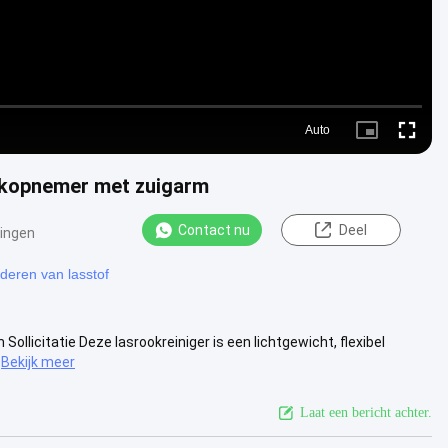
Auto
Picture-
Fullscre
in-
Picture
ookopnemer met zuigarm
Contact nu
Deel
ingen
jderen van lasstof
llicitatie Deze lasrookreiniger is een lichtgewicht, flexibel
Bekijk meer
Laat een bericht achter.