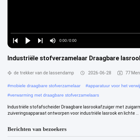
Loaded
:
0%
0:00
/
0:00
Play
Play
Play
Mute
Current
Duration
next
next
Industriële stofverzamelaar Draagbare lasr
Time
de trekker van de lassendamp
2026-06-28
77 Men
#
mobiele draagbare stofverzamelaar
#
apparatuur voor het verwi
#
verwarming met draagbare stofverzamelaars
Industriële stofafscheider Draagbare lasrookafzuiger met zuigarm So
zuiveringsapparaat ontworpen voor industriële lasrook en lichte ...
Berichten van bezoekers