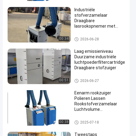
Industriële
stofverzamelaar
Draagbare
lasrookopnemer met
zuigarm
de trekker van de lassendamp
00:34
2026-06-28
en
Laag emissieniveau
Duurzame industriële
luchtpoederfiltercartridge
Draagbare stofzuiger
de trekker van de lassendamp
00:51
2026-06-27
Eenarm rookzuiger
Polieren Lassen
Rookstofverzamelaar
Luchtvolume
1500~3000m3/h
de trekker van de lassendamp
00:38
2025-07-18
Tweestaps