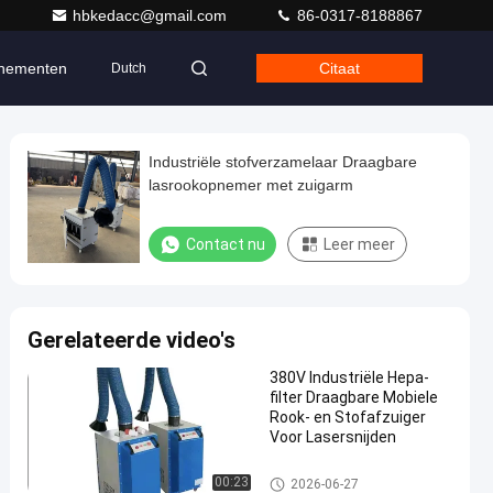
hbkedacc@gmail.com
86-0317-8188867
nementen
Citaat
Dutch
Industriële stofverzamelaar Draagbare
lasrookopnemer met zuigarm
Contact nu
Leer meer
Gerelateerde video's
380V Industriële Hepa-
filter Draagbare Mobiele
Rook- en Stofafzuiger
Voor Lasersnijden
de trekker van de lassendamp
00:23
2026-06-27