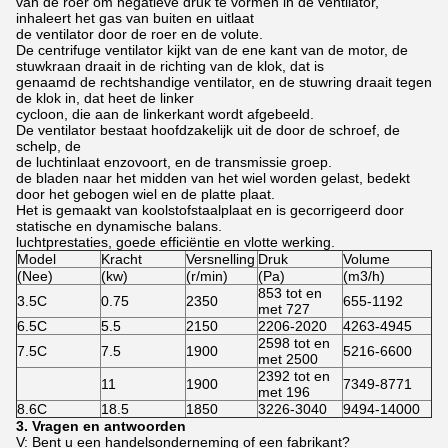
van de roer om negatieve druk te vormen in de ventilator,
inhaleert het gas van buiten en uitlaat
de ventilator door de roer en de volute.
De centrifuge ventilator kijkt van de ene kant van de motor, de
stuwkraan draait in de richting van de klok, dat is
genaamd de rechtshandige ventilator, en de stuwring draait tegen
de klok in, dat heet de linker
cycloon, die aan de linkerkant wordt afgebeeld.
De ventilator bestaat hoofdzakelijk uit de door de schroef, de
schelp, de
de luchtinlaat enzovoort, en de transmissie groep.
de bladen naar het midden van het wiel worden gelast, bedekt
door het gebogen wiel en de platte plaat.
Het is gemaakt van koolstofstaalplaat en is gecorrigeerd door
statische en dynamische balans.
luchtprestaties, goede efficiëntie en vlotte werking.
Model
Kracht
Versnelling
Druk
Volume
(Nee)
(kw)
(r/min)
(Pa)
(m3/h)
853 tot en
3.5C
0.75
2350
655-1192
met 727
6.5C
5.5
2150
2206-2020
4263-4945
2598 tot en
7.5C
7.5
1900
5216-6600
met 2500
2392 tot en
11
1900
7349-8771
met 196
8.6C
18.5
1850
3226-3040
9494-14000
3. Vragen en antwoorden
V: Bent u een handelsonderneming of een fabrikant?