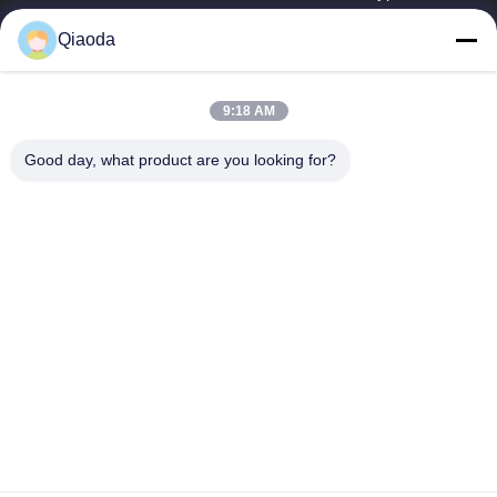
stofafscheider
Fabrieksreis
Qiaoda
de trekker van de
lassendamp
Kwaliteitscontrole
hbkedacc@gmail.com
9:18 AM
Industriële
Nieuws
86-0317-
afdalingstabel
8188867
Good day, what product are you looking for?
Sitemap
systeem voor het
No. 89 Zuid,
verzamelen van
Privacybeleid
Huangguantun
stof voor
Village, Siying
houtbewerking
Town, Botou City,
provincie Hebei
de collector van
het patroonstof
Cyclone
stofverzamelaar
Stofbestrijdingskanon
De Goede Kwaliteit van China Industriële stofafscheider Leverancier.