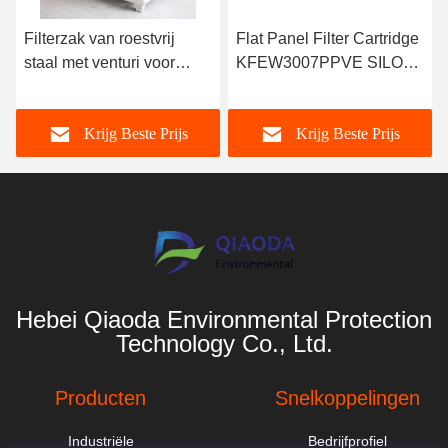
Filterzak van roestvrij
Flat Panel Filter Cartridge
staal met venturi voor
KFEW3007PPVE SILO
stofverzamelaar van
TOP R03 Industriële
elektriciteitscentrales
stofverzamelaar
Krijg Beste Prijs
Krijg Beste Prijs
Hebei Qiaoda Environmental Protection
Technology Co., Ltd.
Producten
Snelkoppelingen
Industriële
Bedrijfprofiel