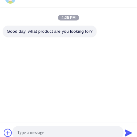
verzamelen van
Kwaliteitscontrole
hbkedacc@gmail.com
stof voor
houtbewerking
Nieuws
4:25 PM
86-0317-
8188867
Industriële
Sitemap
Good day, what product are you looking for?
afdalingstabel
No. 89 Zuid,
Privacybeleid
Huangguantun
de trekker van de
Village, Siying
lassendamp
Town, Botou City,
provincie Hebei
Air Pollution
Control
Equipment
industriële
stofafscheideronderdelen
Industrial Valves
De Goede Kwaliteit van China Dust Collection Systems Leverancier.
Copyright © 2024-2026 Hebei Qiaoda Environmental Protection
Technology Co., Ltd. . Alle rechten voorbehoudena.