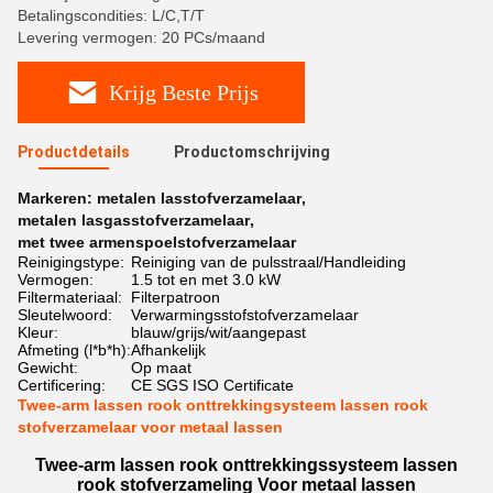
Betalingscondities: L/C,T/T
Levering vermogen: 20 PCs/maand
Krijg Beste Prijs
Productdetails
Productomschrijving
Markeren:
metalen lasstofverzamelaar
,
metalen lasgasstofverzamelaar
,
met twee armenspoelstofverzamelaar
Reinigingstype:
Reiniging van de pulsstraal/Handleiding
Vermogen:
1.5 tot en met 3.0 kW
Filtermateriaal:
Filterpatroon
Sleutelwoord:
Verwarmingsstofstofverzamelaar
Kleur:
blauw/grijs/wit/aangepast
Afmeting (l*b*h):
Afhankelijk
Gewicht:
Op maat
Certificering:
CE SGS ISO Certificate
Twee-arm lassen rook onttrekkingsysteem lassen rook
stofverzamelaar voor metaal lassen
Twee-arm lassen rook onttrekkingssysteem lassen
rook stofverzameling Voor metaal lassen