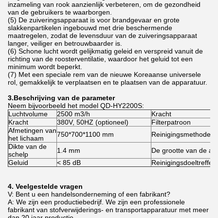
inzameling van rook aanzienlijk verbeteren, om de gezondheid
van de gebruikers te waarborgen.
(5) De zuiveringsapparaat is voor brandgevaar en grote
slakkenpartikelen ingebouwd met drie beschermende
maatregelen, zodat de levensduur van de zuiveringsapparaat
langer, veiliger en betrouwbaarder is.
(6) Schone lucht wordt gelijkmatig geleid en verspreid vanuit de
richting van de roosterventilatie, waardoor het geluid tot een
minimum wordt beperkt.
(7) Met een speciale rem van de nieuwe Koreaanse universele
rol, gemakkelijk te verplaatsen en te plaatsen van de apparatuur.
3.
Beschrijving van de parameter
Neem bijvoorbeeld het model QD-HY2200S:
Luchtvolume
2500 m3/h
Kracht
Kracht
380V, 50HZ (optioneel)
Filterpatroon
Afmetingen van
750*700*1100 mm
Reinigingsmethode
het lichaam
Dikte van de
1.4 mm
De grootte van de ar
schelp
Geluid
< 85 dB
Reinigingsdoeltreffen
4. Veelgestelde vragen
V: Bent u een handelsonderneming of een fabrikant?
A: We zijn een productiebedrijf. We zijn een professionele
fabrikant van stofverwijderings- en transportapparatuur met meer
dan 20 jaar productie.