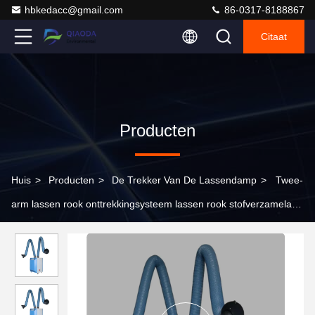
hbkedacc@gmail.com
86-0317-8188867
Citaat
Producten
Huis
>
Producten
>
De Trekker Van De Lassendamp
>
Twee-
arm lassen rook onttrekkingsysteem lassen rook stofverzamelaar
voor metaal lassen