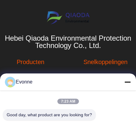
Hebei Qiaoda Environmental Protection
Technology Co., Ltd.
Producten
Snelkoppelingen
Stofverzamelsystemen
Bedrijfprofiel
Evonne
Stofopvangsystemen
Fabrieksreis
voor houtbewerking
hbkedacc@gmail.com
Kwaliteitscontrole
7:23 AM
Industriële
86-0317-
afdalingstabel
Nieuws
Good day, what product are you looking for?
8188867
de trekker van de
Sitemap
No. 89 Zuid,
lassendamp
Huangguantun
Privacybeleid