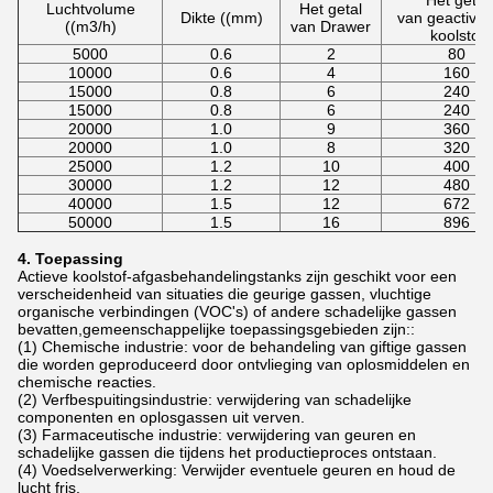
Luchtvolume
Het getal
Dikte ((mm)
van geactive
((m3/h)
van Drawer
koolstof
5000
0.6
2
80
10000
0.6
4
160
15000
0.8
6
240
15000
0.8
6
240
20000
1.0
9
360
20000
1.0
8
320
25000
1.2
10
400
30000
1.2
12
480
40000
1.5
12
672
50000
1.5
16
896
4. Toepassing
Actieve koolstof-afgasbehandelingstanks zijn geschikt voor een
verscheidenheid van situaties die geurige gassen, vluchtige
organische verbindingen (VOC's) of andere schadelijke gassen
bevatten,gemeenschappelijke toepassingsgebieden zijn::
(1) Chemische industrie: voor de behandeling van giftige gassen
die worden geproduceerd door ontvlieging van oplosmiddelen en
chemische reacties.
(2) Verfbespuitingsindustrie: verwijdering van schadelijke
componenten en oplosgassen uit verven.
(3) Farmaceutische industrie: verwijdering van geuren en
schadelijke gassen die tijdens het productieproces ontstaan.
(4) Voedselverwerking: Verwijder eventuele geuren en houd de
lucht fris.