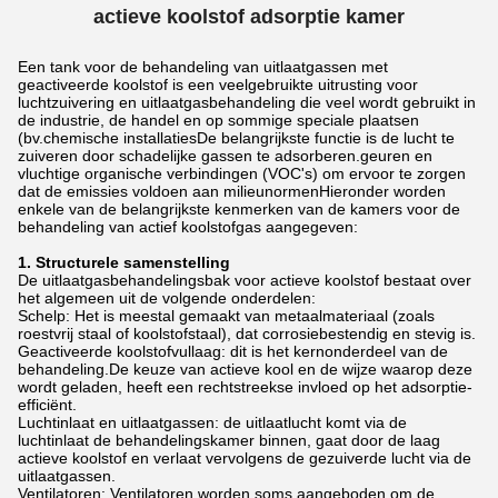
actieve koolstof adsorptie kamer
Een tank voor de behandeling van uitlaatgassen met
geactiveerde koolstof is een veelgebruikte uitrusting voor
luchtzuivering en uitlaatgasbehandeling die veel wordt gebruikt in
de industrie, de handel en op sommige speciale plaatsen
(bv.chemische installatiesDe belangrijkste functie is de lucht te
zuiveren door schadelijke gassen te adsorberen.geuren en
vluchtige organische verbindingen (VOC's) om ervoor te zorgen
dat de emissies voldoen aan milieunormenHieronder worden
enkele van de belangrijkste kenmerken van de kamers voor de
behandeling van actief koolstofgas aangegeven:
1. Structurele samenstelling
De uitlaatgasbehandelingsbak voor actieve koolstof bestaat over
het algemeen uit de volgende onderdelen:
Schelp: Het is meestal gemaakt van metaalmateriaal (zoals
roestvrij staal of koolstofstaal), dat corrosiebestendig en stevig is.
Geactiveerde koolstofvullaag: dit is het kernonderdeel van de
behandeling.De keuze van actieve kool en de wijze waarop deze
wordt geladen, heeft een rechtstreekse invloed op het adsorptie-
efficiënt.
Luchtinlaat en uitlaatgassen: de uitlaatlucht komt via de
luchtinlaat de behandelingskamer binnen, gaat door de laag
actieve koolstof en verlaat vervolgens de gezuiverde lucht via de
uitlaatgassen.
Ventilatoren: Ventilatoren worden soms aangeboden om de