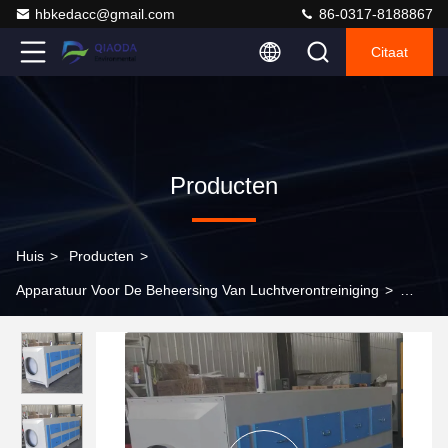
hbkedacc@gmail.com
86-0317-8188867
Citaat
Producten
Huis
>
Producten
>
Apparatuur Voor De Beheersing Van Luchtverontreiniging
>
Efficiënte industriële adsorptiebox voor geactiveerde koolstof voor
afvalgasbehandeling / kleine adsorptiekamer voor geactiveerde
koolstof