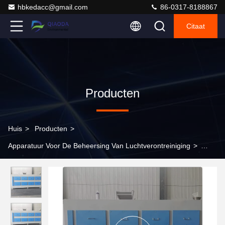
hbkedacc@gmail.com
86-0317-8188867
Citaat
Producten
Huis
>
Producten
>
Apparatuur Voor De Beheersing Van Luchtverontreiniging
>
Nieuwe kleine geactiveerde koolstof adsorptie doos met motor en
motor geest maken koolstoffilter voor het vegen van
luchtverontreinigende stoffen