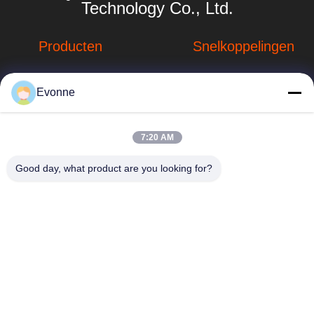
Technology Co., Ltd.
Producten
Snelkoppelingen
Stofverzamelsystemen
Bedrijfprofiel
Evonne
Stofopvangsystemen
Fabrieksreis
voor houtbewerking
hbkedacc@gmail.com
Kwaliteitscontrole
7:20 AM
Industriële
86-0317-
afdalingstabel
Nieuws
Good day, what product are you looking for?
8188867
de trekker van de
Sitemap
No. 89 Zuid,
lassendamp
Huangguantun
Privacybeleid
Village, Siying
Apparatuur voor de
Town, Botou City,
beheersing van
provincie Hebei
luchtverontreiniging
onderdelen voor
stofafzuiging