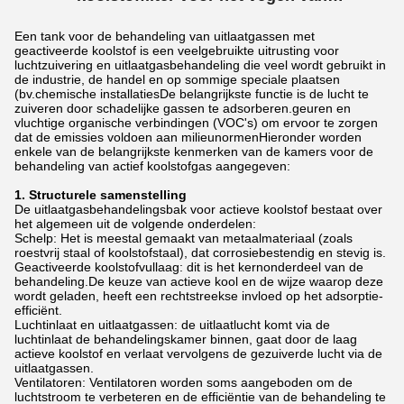
luchtverontreinigende stoffen
Een tank voor de behandeling van uitlaatgassen met
geactiveerde koolstof is een veelgebruikte uitrusting voor
luchtzuivering en uitlaatgasbehandeling die veel wordt gebruikt in
de industrie, de handel en op sommige speciale plaatsen
(bv.chemische installatiesDe belangrijkste functie is de lucht te
zuiveren door schadelijke gassen te adsorberen.geuren en
vluchtige organische verbindingen (VOC's) om ervoor te zorgen
dat de emissies voldoen aan milieunormenHieronder worden
enkele van de belangrijkste kenmerken van de kamers voor de
behandeling van actief koolstofgas aangegeven:
1. Structurele samenstelling
De uitlaatgasbehandelingsbak voor actieve koolstof bestaat over
het algemeen uit de volgende onderdelen:
Schelp: Het is meestal gemaakt van metaalmateriaal (zoals
roestvrij staal of koolstofstaal), dat corrosiebestendig en stevig is.
Geactiveerde koolstofvullaag: dit is het kernonderdeel van de
behandeling.De keuze van actieve kool en de wijze waarop deze
wordt geladen, heeft een rechtstreekse invloed op het adsorptie-
efficiënt.
Luchtinlaat en uitlaatgassen: de uitlaatlucht komt via de
luchtinlaat de behandelingskamer binnen, gaat door de laag
actieve koolstof en verlaat vervolgens de gezuiverde lucht via de
uitlaatgassen.
Ventilatoren: Ventilatoren worden soms aangeboden om de
luchtstroom te verbeteren en de efficiëntie van de behandeling te