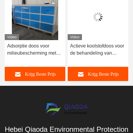
Video
Video
Adsorptie doos voor
Actieve koolstofdoos voor
milieubescherming met
de behandeling van
geactiveerd koolstof
productie-installaties
Krijg Beste Prijs
Krijg Beste Prijs
Hebei Qiaoda Environmental Protection