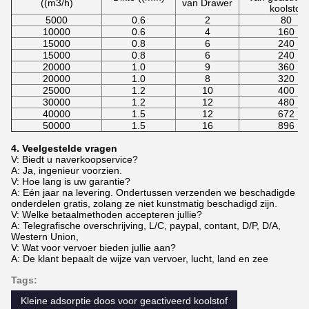
((m3/h)
van Drawer
koolstof
5000
0.6
2
80
10000
0.6
4
160
15000
0.8
6
240
15000
0.8
6
240
20000
1.0
9
360
20000
1.0
8
320
25000
1.2
10
400
30000
1.2
12
480
40000
1.5
12
672
50000
1.5
16
896
4. Veelgestelde vragen
V: Biedt u naverkoopservice?
A: Ja, ingenieur voorzien.
V: Hoe lang is uw garantie?
A: Eén jaar na levering. Ondertussen verzenden we beschadigde
onderdelen gratis, zolang ze niet kunstmatig beschadigd zijn.
V: Welke betaalmethoden accepteren jullie?
A: Telegrafische overschrijving, L/C, paypal, contant, D/P, D/A,
Western Union,
V: Wat voor vervoer bieden jullie aan?
A: De klant bepaalt de wijze van vervoer, lucht, land en zee
Tags:
Kleine adsorptie doos voor geactiveerd koolstof