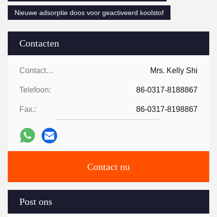
Nieuwe adsorptie doos voor geactiveerd koolstof
Contacten
Contacten:
Mrs. Kelly Shi
Telefoon:
86-0317-8188867
Fax.:
86-0317-8198867
Contact nu
Post ons