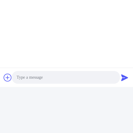
Hebei Qiaoda Environmental Protection
Technology Co., Ltd.
Producten
Snelkoppelingen
Dust Collection
Bedrijfprofiel
Systems
Fabrieksreis
systeem voor het
verzamelen van
Kwaliteitscontrole
hbkedacc@gmail.com
stof voor
houtbewerking
Nieuws
86-0317-
8188867
Industriële
Sitemap
Photo
afdalingstabel
No. 89 Zuid,
Privacybeleid
Video Call
Huangguantun
de trekker van de