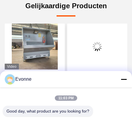
Gelijkaardige Producten
Video
Afdrijftafel industriële
Bewerkte
Evonne
slijpstofverzamelaar
gietijzerinspectie tafel T
slotplaat gietijzeren
platform
11:03 PM
Krijg Beste Prijs
Krijg Beste Prijs
Good day, what product are you looking for?