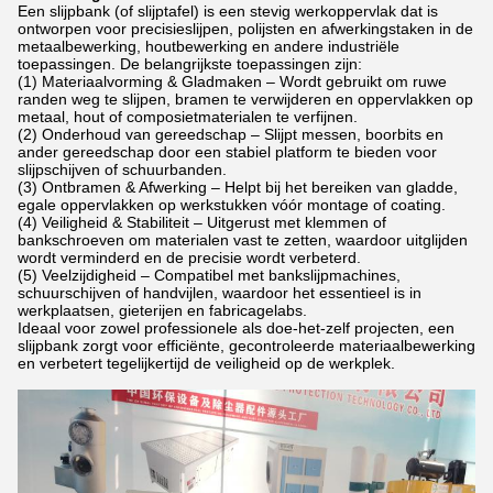
Een slijpbank (of slijptafel) is een stevig werkoppervlak dat is
ontworpen voor precisieslijpen, polijsten en afwerkingstaken in de
metaalbewerking, houtbewerking en andere industriële
toepassingen. De belangrijkste toepassingen zijn:
(1) Materiaalvorming & Gladmaken – Wordt gebruikt om ruwe
randen weg te slijpen, bramen te verwijderen en oppervlakken op
metaal, hout of composietmaterialen te verfijnen.
(2) Onderhoud van gereedschap – Slijpt messen, boorbits en
ander gereedschap door een stabiel platform te bieden voor
slijpschijven of schuurbanden.
(3) Ontbramen & Afwerking – Helpt bij het bereiken van gladde,
egale oppervlakken op werkstukken vóór montage of coating.
(4) Veiligheid & Stabiliteit – Uitgerust met klemmen of
bankschroeven om materialen vast te zetten, waardoor uitglijden
wordt verminderd en de precisie wordt verbeterd.
(5) Veelzijdigheid – Compatibel met bankslijpmachines,
schuurschijven of handvijlen, waardoor het essentieel is in
werkplaatsen, gieterijen en fabricagelabs.
Ideaal voor zowel professionele als doe-het-zelf projecten, een
slijpbank zorgt voor efficiënte, gecontroleerde materiaalbewerking
en verbetert tegelijkertijd de veiligheid op de werkplek.