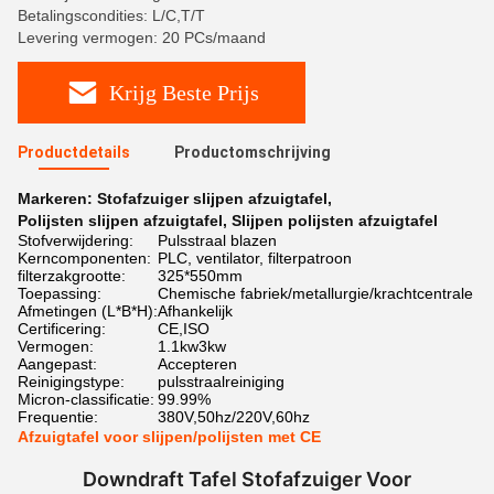
Betalingscondities: L/C,T/T
Levering vermogen: 20 PCs/maand
Krijg Beste Prijs
Productdetails
Productomschrijving
Markeren:
Stofafzuiger slijpen afzuigtafel
,
Polijsten slijpen afzuigtafel
,
Slijpen polijsten afzuigtafel
Stofverwijdering:
Pulsstraal blazen
Kerncomponenten:
PLC, ventilator, filterpatroon
filterzakgrootte:
325*550mm
Toepassing:
Chemische fabriek/metallurgie/krachtcentrale
Afmetingen (L*B*H):
Afhankelijk
Certificering:
CE,ISO
Vermogen:
1.1kw3kw
Aangepast:
Accepteren
Reinigingstype:
pulsstraalreiniging
Micron-classificatie:
99.99%
Frequentie:
380V,50hz/220V,60hz
Afzuigtafel voor slijpen/polijsten met CE
Downdraft Tafel Stofafzuiger Voor