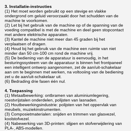
3. Installatie-instructies
(1) Het moet worden gebruikt op een stevige en vlakke
ondergrond om geluid veroorzaakt door het schudden van de
machine te voorkomen.
(2) Let bij het gebruik van de machine op of de spanning van de
voeding compatibel is met de machine en deel geen stopcontact
met andere elektrische apparaten.
(3) Kantel de machine niet meer dan 45 graden bij het
verplaatsen of dragen.
(4) Houd bij het gebruik van de machine een ruimte van niet
minder dan 50 cm-100 cm rond de machine vrij.
(5) De bediening van de apparatuur is eenvoudig, in het
besturingssysteem van de apparatuur is binnen het frontpaneel
een intelligent ontwerp aangenomen, zet de aan/uit-schakelaar
aan om te beginnen met werken, na voltooiing van de bediening
zet u de aan/uit-schakelaar uit.
(6) Bedrading drie fasen één nul.
4. Toepassing
(1) Metaalbewerking: ontbramen van aluminiumlegering,
roestvrijstalen onderdelen, polijsten van lasnaden.
(2) Houtbewerkingsindustrie: polijsten van het oppervlak van
meubels, muziekinstrumenten.
(3) Composietmaterialen: snijden en trimmen van glasvezel,
koolstofvezel.
(4) Nabewerking van 3D-printen: slijpen en stofverwijdering van
PLA-, ABS-modellen.