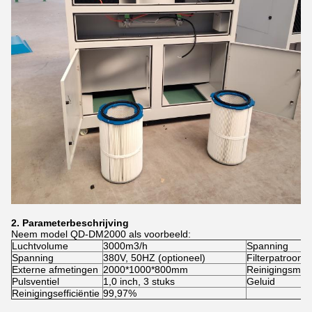
2.
Parameterbeschrijving
Neem model QD-DM2000 als voorbeeld:
Luchtvolume
3000m3/h
Spanning
Spanning
380V, 50HZ (optioneel)
Filterpatroon
Externe afmetingen
2000*1000*800mm
Reinigingsmet
Pulsventiel
1,0 inch, 3 stuks
Geluid
Reinigingsefficiëntie
99,97%