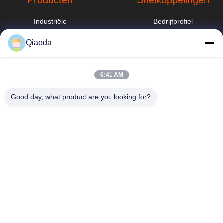
Producten
Snelkoppelingen
Industriële
Bedrijfprofiel
stofafscheider
Fabrieksreis
Qiaoda
de trekker van de
lassendamp
Kwaliteitscontrole
hbkedacc@gmail.com
6:41 AM
Industriële
Nieuws
86-0317-
afdalingstabel
8188867
Good day, what product are you looking for?
Sitemap
systeem voor het
No. 89 Zuid,
verzamelen van
Privacybeleid
Huangguantun
stof voor
Village, Siying
houtbewerking
Town, Botou City,
provincie Hebei
de collector van
het patroonstof
Cyclone
stofverzamelaar
Stofbestrijdingskanon