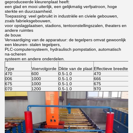
geproduceerde kleurenplaat heeft:
een glad en mooi uiterlijk, een gelijkmatig verfpatroon, hoge
sterkte en duurzaamheid.
Toepassing: veel gebruikt in industriële en civiele gebouwen,
zoals fabrieksgebouwen,
voor opslagplaatsen, stadions, tentoonstellingszalen, theaters en
andere ruimtes
de bouw.
Vervaardiging van de apparatuur: de tegelpers omvat gewoonlijk
een kleuren- stalen tegelpers,
PLC-computersysteem, hydraulisch pompstation, automatisch
na-scheren
systeem en andere onderdelen.
Type
Voervolgorde
Dikte van de plaat
Effectieve breedte
470
600
0.5-1.0
470
006
1000
0.5-1.0
666
675
1000
0.5-1.0
675
070
1200
0.5-1.0
970