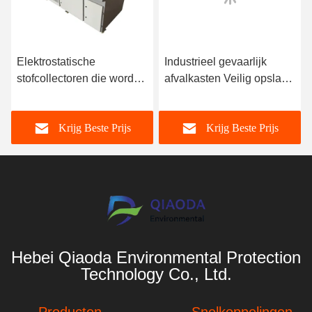
Elektrostatische
Industrieel gevaarlijk
stofcollectoren die worden
afvalkasten Veilig opslaan
gebruikt in ijzer- en
Op maat 165 lbs
staalfabrieken
Krijg Beste Prijs
Krijg Beste Prijs
Hebei Qiaoda Environmental Protection
Technology Co., Ltd.