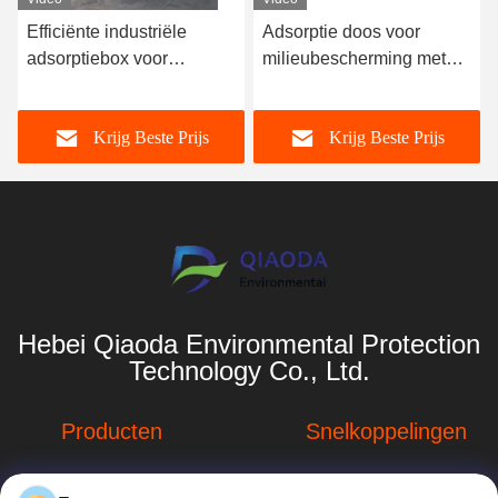
Efficiënte industriële
Adsorptie doos voor
adsorptiebox voor
milieubescherming met
geactiveerde koolstof voor
geactiveerd koolstof
afvalgasbehandeling /
Krijg Beste Prijs
Krijg Beste Prijs
kleine adsorptiekamer
voor geactiveerde koolstof
Hebei Qiaoda Environmental Protection
Technology Co., Ltd.
Producten
Snelkoppelingen
Stofverzamelsystemen
Bedrijfprofiel