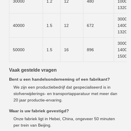
30000
1.2
12
480
1000 m
1320.
3000 m
40000
1.5
12
672
1400 m
1320.
3000 m
50000
1.5
16
896
1400 m
1500.
Vaak gestelde vragen
Bent u een handelsonderneming of een fabrikant?
We zijn een productiebedrijf dat gespecialiseerd is in
stofverwijderings- en transportapparatuur met meer dan
20 jaar productie-ervaring.
Waar is uw fabriek gevestigd?
Onze fabriek ligt in Hebei, China, ongeveer 50 minuten
per trein van Beijing.