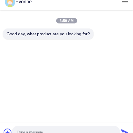
Evonne
Stofopvangsystemen
Fabrieksreis
voor houtbewerking
hbkedacc@gmail.com
Kwaliteitscontrole
3:59 AM
Industriële
86-0317-
afdalingstabel
Nieuws
Good day, what product are you looking for?
8188867
de trekker van de
Sitemap
No. 89 Zuid,
lassendamp
Huangguantun
Privacybeleid
Village, Siying
Apparatuur voor de
Town, Botou City,
beheersing van
provincie Hebei
luchtverontreiniging
onderdelen voor
stofafzuiging
Industriële
kleppen
De Goede Kwaliteit van China Stofverzamelsystemen Leverancier.
Copyright © 2024-2026 Hebei Qiaoda Environmental Protection