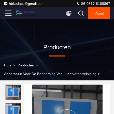
hbkedacc@gmail.com
86-0317-8188867
Citaat
Producten
Huis
>
Producten
>
Apparatuur Voor De Beheersing Van Luchtverontreiniging
>
Actieve koolstofdoos voor de behandeling van productie-
installaties