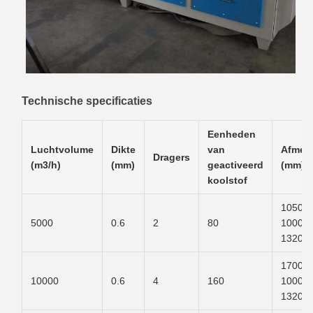
Technische specificaties
Eenheden
Luchtvolume
Dikte
van
Afmet
Dragers
(m3/h)
(mm)
geactiveerd
(mm)
koolstof
1050 m
5000
0.6
2
80
1000 m
1320.
1700 m
10000
0.6
4
160
1000 m
1320.