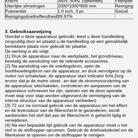
Kracht
380V, 50HZ (optioneel)
Filterpatro
Uiterlijke afmetingen
2000*1000*800 mm
Reinigings
Pulsventiel
1.0 inch, 3 pc
Geluid
Reinigingsdoeltreffendheid
99.97%
3. Gebruiksaanwijzing
Voordat u deze apparatuur gebruikt, leest u deze handleiding
zorgvuldig door en plaatst u de handleiding op een gemakkelijk
bereikbare plaats voor gebruik ter plaatse.
De werking is als volgt:
(1) Druk de apparatuur naar de werkplaats, het grondniveau,
bevestig de aansluiting van de relevante accessoires.
(2) Na aansluiting van de voedingsbron, open de
hoofdvoedingsbron van de apparatuur, en druk vervolgens op de
motor run schakelaar, de apparatuur start indicator licht.Zorg
ervoor dat je de motor uitzet., en dan de stroomvoorziening van
de apparatuur uitschakelen, controleren en aanpassen van de
apparatuur schroeven los zijn, openen van de doos operatie
moet stap voor stap worden uitgevoerd,de vernietiging van de
interne structuur van de apparatuur verbieden)
(3) 72 uur na normaal gebruik van de apparatuur,om het effect
en de levensduur van de filterscherm te garanderen, wordt
aanbevolen het stof dat aan de filterscherm is gehecht tijdig te
verwijderen..
(4) Na een bepaalde tijd gebruik van de apparatuur moet u het
stof in de stofhopper opruimen. Gebruik de driehoeksleutel om de
filterkamer te openen om de stofhopper te reinigen.