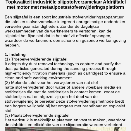
Topkwaliteit industriële slijpstofverzamelaar Afdrijftafel
met motor met metaalpoetsstofverwijderingsplatform
Een slijptafel is een soort industriële stofverwijderingsapparatuur
die tafel en stofverzamelaar integreert.onregelmatige onderdelen
verwerkingsomstandigheden. Zonder de dagelijkse
werkzaamheden van de werknemers te verstoren, kan de
slijptafel het fijne stof dat in het stof zit effectief opvangen,
waardoor de werknemers een schone en gezonde werkomgeving
hebben.
1. Indeling
(1) Troebelverwijderende slijptafel
It adopts dry dust removal technology to capture and purify the
dust particles generated during the sanding process through
high-efficiency filtration materials (such as cartridges) to ensure a
clean and safe working environment.
(2) Molende tafel voor het verwijderen van nat stof
natte stof verwijderen door water of andere vloeibare media en
stofdeeltjes die met de stofdeeltjes in contact komen, zodat de
stofdeeltjes nat en afgezet zijn,om het doel van de
stofverwijdering te bereikenDeze stofverwijderingsmethode biedt
een hogere veiligheid bij het omgaan met brandbaar en explosief
stof.
(3) Plaatstofverwijderende slijptafel
Het werkstuk is makkelijk te plaatsen en vast te maken, waardoor
de stabiliteit en efficiëntie van de slijpoperatie worden verbeterd.