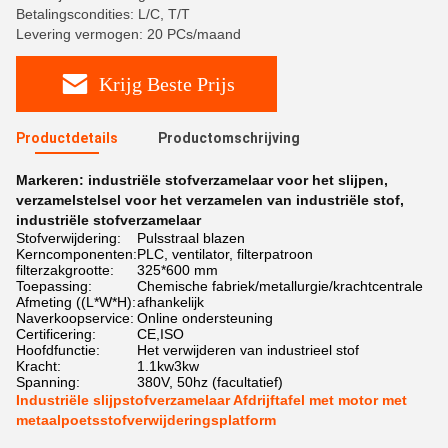
Betalingscondities: L/C, T/T
Levering vermogen: 20 PCs/maand
Krijg Beste Prijs
Productdetails
Productomschrijving
Markeren:
industriële stofverzamelaar voor het slijpen
,
verzamelstelsel voor het verzamelen van industriële stof
,
industriële stofverzamelaar
Stofverwijdering:
Pulsstraal blazen
Kerncomponenten:
PLC, ventilator, filterpatroon
filterzakgrootte:
325*600 mm
Toepassing:
Chemische fabriek/metallurgie/krachtcentrale
Afmeting ((L*W*H):
afhankelijk
Naverkoopservice:
Online ondersteuning
Certificering:
CE,ISO
Hoofdfunctie:
Het verwijderen van industrieel stof
Kracht:
1.1kw3kw
Spanning:
380V, 50hz (facultatief)
Industriële slijpstofverzamelaar Afdrijftafel met motor met
metaalpoetsstofverwijderingsplatform