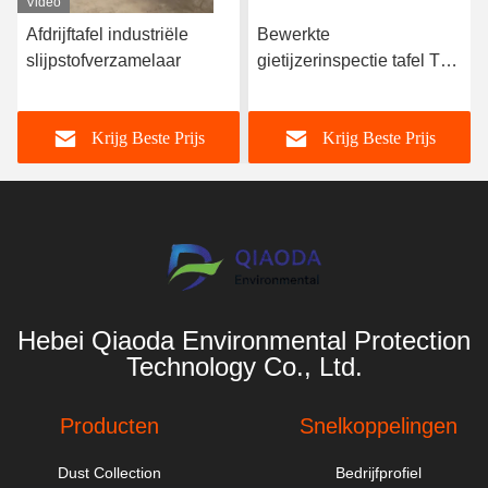
Video
Afdrijftafel industriële
Bewerkte
slijpstofverzamelaar
gietijzerinspectie tafel T
slotplaat gietijzeren
platform
Krijg Beste Prijs
Krijg Beste Prijs
Hebei Qiaoda Environmental Protection
Technology Co., Ltd.
Producten
Snelkoppelingen
Dust Collection
Bedrijfprofiel