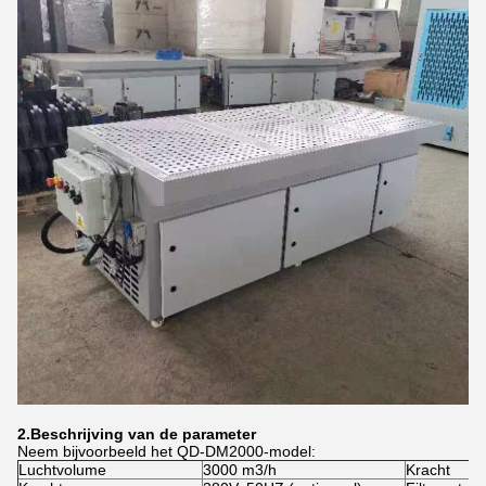
2.
Beschrijving van de parameter
Neem bijvoorbeeld het QD-DM2000-model:
Luchtvolume
3000 m3/h
Kracht