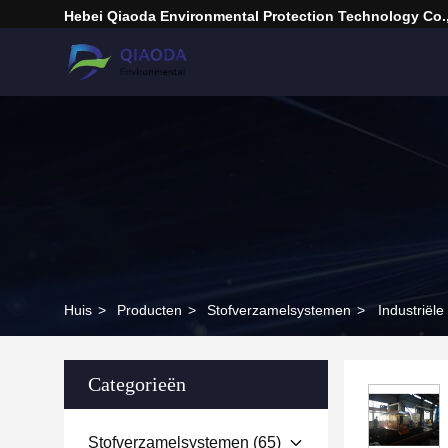
Hebei Qiaoda Environmental Protection Technology Co.,
Huis
>
Producten
>
Stofverzamelsystemen
>
Industriël
Categorieën
Stofverzamelsystemen
(65)