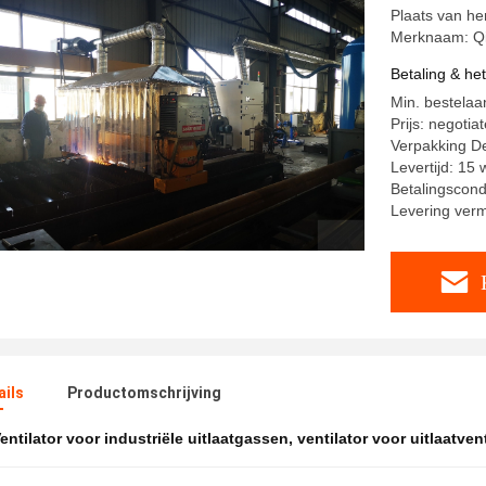
Plaats van he
Merknaam: Q
Betaling & he
Min. bestelaan
Prijs: negotia
Verpakking De
Levertijd: 15
Betalingscondit
Levering ver
ails
Productomschrijving
entilator voor industriële uitlaatgassen
,
ventilator voor uitlaatvent