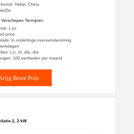
rkomst: Hebei, China
iaoDa
t Verschepen Termijnen
tal: 1 pc
ted price
tails: In onderlinge overeenstemming
 werkdagen
ies: L/c, t/t, d/p, d/a
mogen: 100 eenheden per maand
Krijg Beste Prijs
ilatie 2
,
2 kW