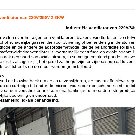
 ventilator van 220V/380V 2.2KW
Industriële ventilator van 220V/3
r vallen over het algemeen ventilatoren, blazers, windturbines.De stofv
f of schadelijke gassen die voor zuivering of behandeling in de stof
hode en de andere de adsorptiemethode, die de belangrijkste rol is van 
tofverwijderingsventilator is voornamelijk centrifuge en axiale stroom.H
r is ook een soort van axiale stroom, in sommige omstandigheden in ov
e druk zal lager zijn, het geluid zal hoger zijn; er zijn ook bepaalde voord
k rechtstreeks op de muur worden geïnstalleerd.
en
ed air blowing back om de as te verwijderen, de meest effectieve rege
e van de cartridge tot onder de micron, waardoor een schone ruimte ontst
 voor een verscheidenheid aan onafhankelijke of meerdere stofproduce
lijke bediening en onderhoud;
erzameling, lokale behandeling.