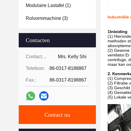
Modulaire Lastafel
(1)
Industriële
Rolvormmachine
(3)
1Inleiding
(1) Hieronde
Contacten
methoden sto
absorptiemet
(2) Gewone s
ventilator.E
Contacten:
Mrs. Kelly Shi
centrifuge, d
maar kan oo
Telefoon:
86-0317-8188867
2. Kenmerk
(1) Compress
Fax.:
86-0317-8198867
(2) Filtrati
(3) Geschikt
(4) Gemakke
(5) Lokale v
Contact nu