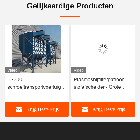
Gelijkaardige Producten
Video
Video
LS300
Plasmasnijfilterpatroon
schroeftransportvoertuig
stofafscheider - Grote
van roestvrij staal met
industriële stofafscheider
dekselplaat voor
Krijg Beste Prijs
Krijg Beste Prijs
energiebesparende
motorcementfabriek