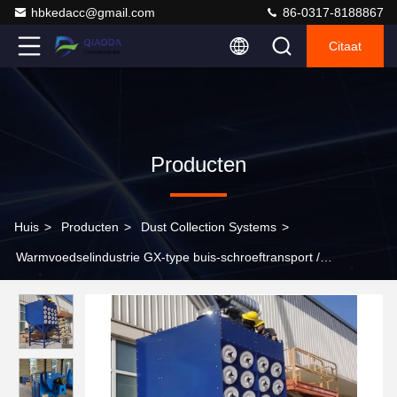
hbkedacc@gmail.com
86-0317-8188867
Citaat
Producten
Huis
>
Producten
>
Dust Collection Systems
>
Warmvoedselindustrie GX-type buis-schroeftransport /
buisvormige schroeftransport