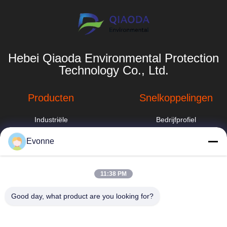
Hebei Qiaoda Environmental Protection
Technology Co., Ltd.
Producten
Snelkoppelingen
Industriële
Bedrijfprofiel
stofafzuigsysteem
Fabrieksreis
Evonne
industriële
cycloonstofverzamelaar
Kwaliteitscontrole
hbkedacc@gmail.com
11:38 PM
Sproeitorenwasser
Nieuws
86-0317-
8188867
Good day, what product are you looking for?
Industriële
Sitemap
stofafzuigsystemen
No. 89 Zuid,
voor
Privacybeleid
Huangguantun