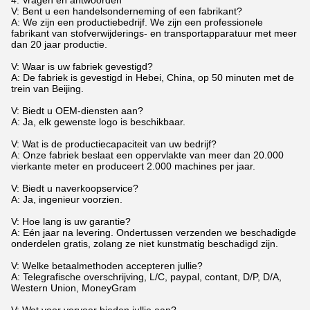
4. Vragen en antwoorden
V: Bent u een handelsonderneming of een fabrikant?
A: We zijn een productiebedrijf. We zijn een professionele
fabrikant van stofverwijderings- en transportapparatuur met meer
dan 20 jaar productie.
V: Waar is uw fabriek gevestigd?
A: De fabriek is gevestigd in Hebei, China, op 50 minuten met de
trein van Beijing.
V: Biedt u OEM-diensten aan?
A: Ja, elk gewenste logo is beschikbaar.
V: Wat is de productiecapaciteit van uw bedrijf?
A: Onze fabriek beslaat een oppervlakte van meer dan 20.000
vierkante meter en produceert 2.000 machines per jaar.
V: Biedt u naverkoopservice?
A: Ja, ingenieur voorzien.
V: Hoe lang is uw garantie?
A: Eén jaar na levering. Ondertussen verzenden we beschadigde
onderdelen gratis, zolang ze niet kunstmatig beschadigd zijn.
V: Welke betaalmethoden accepteren jullie?
A: Telegrafische overschrijving, L/C, paypal, contant, D/P, D/A,
Western Union, MoneyGram