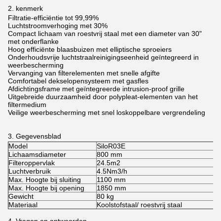
2. kenmerk
Filtratie-efficiëntie tot 99,99%
Luchtstroomverhoging met 30%
Compact lichaam van roestvrij staal met een diameter van 30"
met onderflanke
Hoog efficiënte blaasbuizen met elliptische sproeiers
Onderhoudsvrije luchtstraalreinigingseenheid geïntegreerd in
weerbescherming
Vervanging van filterelementen met snelle afgifte
Comfortabel dekselopensysteem met gasfles
Afdichtingsframe met geïntegreerde intrusion-proof grille
Uitgebreide duurzaamheid door polypleat-elementen van het
filtermedium
Veilige weerbescherming met snel loskoppelbare vergrendeling
3. Gegevensblad
Model
SiloR03E
Lichaamsdiameter
800 mm
Filteroppervlak
24.5m2
Luchtverbruik
4.5Nm3/h
Max. Hoogte bij sluiting
1100 mm
Max. Hoogte bij opening
1850 mm
Gewicht
80 kg
Materiaal
Koolstofstaal/ roestvrij staal