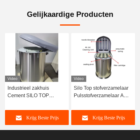
Gelijkaardige Producten
Video
Video
Industrieel zakhuis
Silo Top stofverzamelaar
Cement SILO TOP
Pulsstofverzamelaar A
Industrieel luchtstraalfilter
Duster Industriële cycloon
stofverzamelaar
stofverzamelaar
Krijg Beste Prijs
Krijg Beste Prijs
Automatisch reinigen