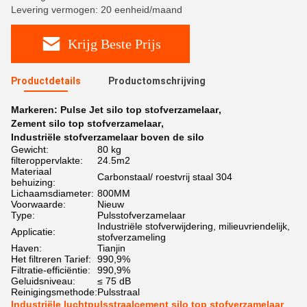
Levering vermogen: 20 eenheid/maand
Krijg Beste Prijs
Productdetails
Productomschrijving
Markeren:
Pulse Jet silo top stofverzamelaar
,
Zement silo top stofverzamelaar
,
Industriële stofverzamelaar boven de silo
Gewicht:
80 kg
filteroppervlakte:
24.5m2
Materiaal
Carbonstaal/ roestvrij staal 304
behuizing:
Lichaamsdiameter:
800MM
Voorwaarde:
Nieuw
Type:
Pulsstofverzamelaar
Industriële stofverwijdering, milieuvriendelijk,
Applicatie:
stofverzameling
Haven:
Tianjin
Het filtreren Tarief:
990,9%
Filtratie-efficiëntie:
990,9%
Geluidsniveau:
≤ 75 dB
Reinigingsmethode:
Pulsstraal
Industriële luchtpulsstraalcement silo top stofverzamelaar