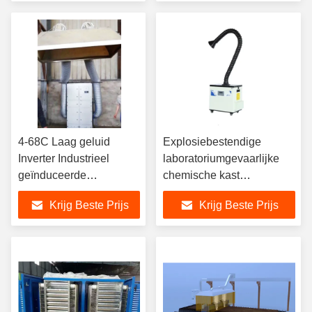
4-68C Laag geluid
Explosiebestendige
Inverter Industrieel
laboratoriumgevaarlijke
geïnduceerde
chemische kast
trekventilator
biologische veiligheid
Krijg Beste Prijs
Krijg Beste Prijs
Fabrikanten 63000m3/h
ontvlambare opslagkast