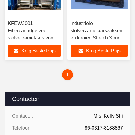
KFEW3001
Industriële
Filtercartridge voor
stofverzamelaarszakken
stofverzamelaars voor
en kooien Stretch Spring
Silo Top R03 Stoffilter /
Bag Cage Round
Krijg Beste Prijs
Krijg Beste Prijs
stofverzamelaars
1
Contacten
Contacten:
Mrs. Kelly Shi
Telefoon:
86-0317-8188867