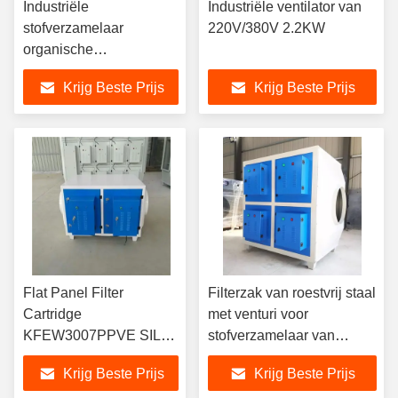
Industriële
Industriële ventilator van
stofverzamelaar
220V/380V 2.2KW
organische
siliciumcoating filterzak
Krijg Beste Prijs
Krijg Beste Prijs
kooi skelet kooi
Flat Panel Filter
Filterzak van roestvrij staal
Cartridge
met venturi voor
KFEW3007PPVE SILO
stofverzamelaar van
TOP R03 Industriële
elektriciteitscentrales
Krijg Beste Prijs
Krijg Beste Prijs
stofverzamelaar