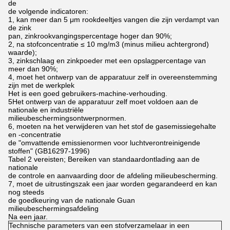
de
de volgende indicatoren:
1, kan meer dan 5 μm rookdeeltjes vangen die zijn verdampt van
de zink
pan, zinkrookvangingspercentage hoger dan 90%;
2, na stofconcentratie ≤ 10 mg/m3 (minus milieu achtergrond)
waarde);
3, zinkschlaag en zinkpoeder met een opslagpercentage van
meer dan 90%;
4, moet het ontwerp van de apparatuur zelf in overeenstemming
zijn met de werkplek
Het is een goed gebruikers-machine-verhouding.
5Het ontwerp van de apparatuur zelf moet voldoen aan de
nationale en industriële
milieubeschermingsontwerpnormen.
6, moeten na het verwijderen van het stof de gasemissiegehalte
en -concentratie
de "omvattende emissienormen voor luchtverontreinigende
stoffen" (GB16297-1996)
Tabel 2 vereisten; Bereiken van standaardontlading aan de
nationale
de controle en aanvaarding door de afdeling milieubescherming.
7, moet de uitrustingszak een jaar worden gegarandeerd en kan
nog steeds
de goedkeuring van de nationale Guan
milieubeschermingsafdeling
Na een jaar.
Technische parameters van een stofverzamelaar in een