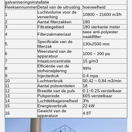
galvaniseringsinstallatie
Reeksennummer
Detail van de uitrusting
hoeveelheid
Luchtvolume voor de
1
10800 ~ 21600 m3/h
verwerking
2
Aantal filterzakken
180
3
Filtratiegebied
180 vierkante meter
twee anti-polyester
4
Filterzakmateriaal
naaldfilter
Specificatie van de
5
130x2500 mm
filterzak
Weerstand van de
6
1000 ~ 200 pa
apparatuur
7
Inlaatconcentratie
15 g/m3
Efficiëntie van de
8
99%
stofverwijdering
9
Injectiedruk
0.4 mpa
10
Luchtverbruik
00,42 ~ 0,84 m3/min
11
Aantal pulsventielen
18
12
Breedte van de puls
0.1~0.2S verstelbaar
13
Pulsperiode
60S verstelbaar
14
Luchtlekkagesnelheid
3%
15
Energieverbruik
22 kW
Gewicht van de
16
4.8T
apparatuur