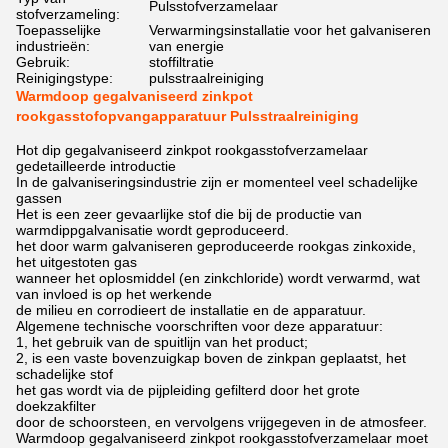
Pulsstofverzamelaar
stofverzameling:
Toepasselijke
Verwarmingsinstallatie voor het galvaniseren
industrieën:
van energie
Gebruik:
stoffiltratie
Reinigingstype:
pulsstraalreiniging
Warmdoop gegalvaniseerd zinkpot
rookgasstofopvangapparatuur Pulsstraalreiniging
Hot dip gegalvaniseerd zinkpot rookgasstofverzamelaar
gedetailleerde introductie
In de galvaniseringsindustrie zijn er momenteel veel schadelijke
gassen
Het is een zeer gevaarlijke stof die bij de productie van
warmdippgalvanisatie wordt geproduceerd.
het door warm galvaniseren geproduceerde rookgas zinkoxide,
het uitgestoten gas
wanneer het oplosmiddel (en zinkchloride) wordt verwarmd, wat
van invloed is op het werkende
de milieu en corrodieert de installatie en de apparatuur.
Algemene technische voorschriften voor deze apparatuur:
1, het gebruik van de spuitlijn van het product;
2, is een vaste bovenzuigkap boven de zinkpan geplaatst, het
schadelijke stof
het gas wordt via de pijpleiding gefilterd door het grote
doekzakfilter
door de schoorsteen, en vervolgens vrijgegeven in de atmosfeer.
Warmdoop gegalvaniseerd zinkpot rookgasstofverzamelaar moet