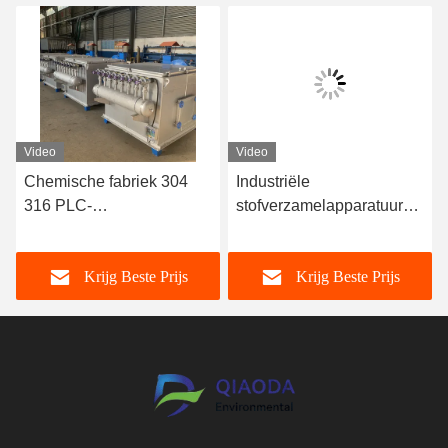
Video
Video
Chemische fabriek 304
Industriële
316 PLC-
stofverzamelapparatuur
besturingssysteem voor
voor gecentraliseerde
stofverzamelaar van
behandeling en
Krijg Beste Prijs
Krijg Beste Prijs
roestvrij staal
emissiebeheersing