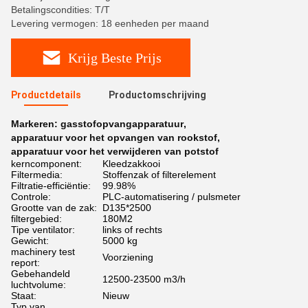
Betalingscondities: T/T
Levering vermogen: 18 eenheden per maand
Krijg Beste Prijs
Productdetails
Productomschrijving
Markeren:
gasstofopvangapparatuur
,
apparatuur voor het opvangen van rookstof
,
apparatuur voor het verwijderen van potstof
kerncomponent:
Kleedzakkooi
Filtermedia:
Stoffenzak of filterelement
Filtratie-efficiëntie:
99.98%
Controle:
PLC-automatisering / pulsmeter
Grootte van de zak:
D135*2500
filtergebied:
180M2
Tipe ventilator:
links of rechts
Gewicht:
5000 kg
machinery test
Voorziening
report:
Gebehandeld
12500-23500 m3/h
luchtvolume:
Staat:
Nieuw
Typ van