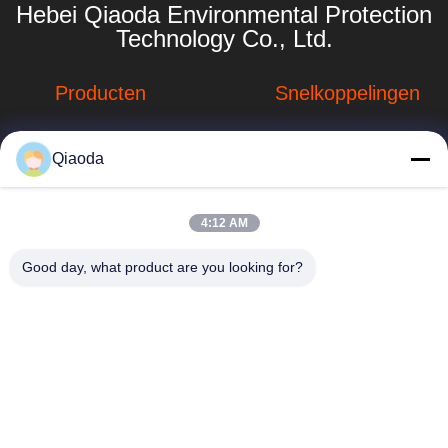
Hebei Qiaoda Environmental Protection
Technology Co., Ltd.
Producten
Snelkoppelingen
Stofverzamelsystemen
Bedrijfprofiel
Qiaoda
Stofopvangsystemen
Fabrieksreis
voor houtbewerking
hbkedacc@gmail.com
Kwaliteitscontrole
4:12 AM
Industriële
86-0317-
afdalingstabel
Nieuws
Good day, what product are you looking for?
8188867
de trekker van de
Sitemap
No. 89 Zuid,
lassendamp
Huangguantun
Privacybeleid
Village, Siying
Apparatuur voor de
Town, Botou City,
beheersing van
provincie Hebei
luchtverontreiniging
onderdelen voor