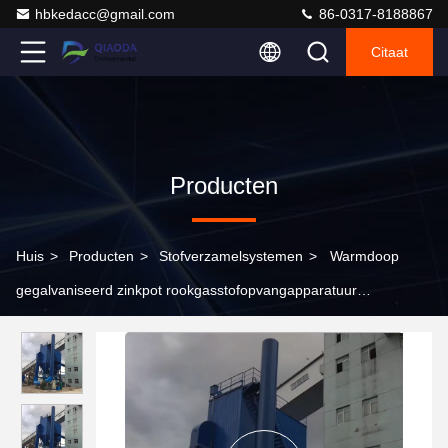
hbkedacc@gmail.com
86-0317-8188867
Citaat
Producten
Huis
>
Producten
>
Stofverzamelsystemen
>
Warmdoop
gegalvaniseerd zinkpot rookgasstofopvangapparatuur
Pulsstraalreiniging