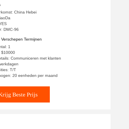
s
rkomst: China Hebei
iaoDa
 YES
r: DMC-96
t Verschepen Termijnen
tal: 1
 - $10000
etails: Communiceren met klanten
 werkdagen
ties: T/T
mogen: 20 eenheden per maand
Krijg Beste Prijs