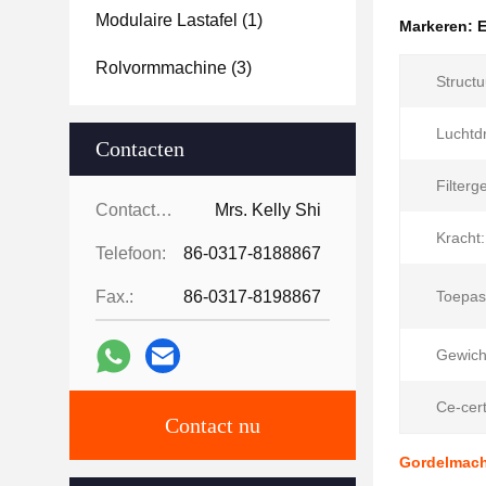
Modulaire Lastafel
(1)
Markeren:
E
Rolvormmachine
(3)
Structu
Luchtd
Contacten
Filterg
Contacten:
Mrs. Kelly Shi
Kracht:
Telefoon:
86-0317-8188867
Fax.:
86-0317-8198867
Toepas
Gewich
Ce-certi
Contact nu
Gordelmach