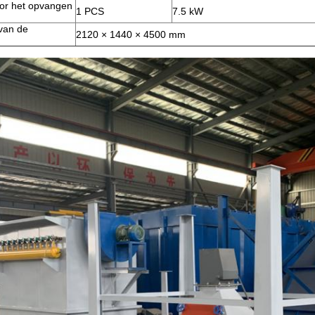
oor het opvangen
1 PCS
7.5 kW
van de
2120 × 1440 × 4500 mm