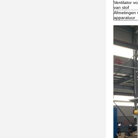
Ventilator v
van stof
Afmetingen 
apparatuur