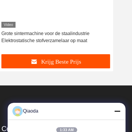
Video
Vid
Grote sintermachine voor de staalindustrie
20T 
Elektrostatische stofverzamelaar op maat
m2 F
Krijg Beste Prijs
Qiaoda
Co., Ltd.
1:33 AM