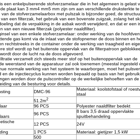
 een enkelpulserende stofverzamelaar die in het algemeen is gelast va
n de plaat kan 3 mm4 mm5 mm zijn om aan verschillende druksterkte t
g van de stofverzamelaarbox met pulszak is bijzonder goed, de structuu
ie van een filterzak, het gebruik van een bovenste zuigzak, zolang het sk
doeling dat de verpakking in de asbak wordt verwijderd, en dat er een
en van een nieuwe filterzak (polyester naaldfilter).
nsel van een enkele stofverzamelaar: onder werking van de hoofdvent
ttende gas komt via de inlaat van de stofopnemer de doos binnen en he
len rechtstreeks in de container onder de werking van traagheid en eige
ere stof wordt op het buitenste oppervlak van de filterpatroon geblokke
s wordt door de lucht na de doos afgevoerd.
 filtratie verzamelt zich steeds meer stof op het buitenoppervlak van de
n de weerstand van de apparatuur zal ook toenemen (meestal ingesteld
nue normale werking van het systeem te waarborgen, moet het pulsven
ijd en de injectiecyclus kunnen worden bepaald op basis van het gebru
gen worden door de pulscontroller op de werkelijke behoeften van de 
eiding van de besturing voor details.
Materiaal: koolstofstaal of roestv
usting
DMC-96
staal
2
51.2m
laar
96 PCS
Polyester naaldfilter bedekt
8 bars 3,5 draad oppervlakte
96 PCS
laars
spuitbehandeling
etische
12 PCS
24V
ding
1 PCS
Materiaal: gietijzer 1,5 kW
e
500