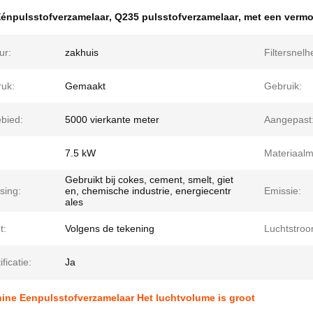
énpulsstofverzamelaar
,
Q235 pulsstofverzamelaar
,
met een vermo
ur:
zakhuis
Filtersnelh
ruk:
Gemaakt
Gebruik:
ebied:
5000 vierkante meter
Aangepast
7.5 kW
Materiaalm
Gebruikt bij cokes, cement, smelt, giet
sing:
en, chemische industrie, energiecentr
Emissie:
ales
t:
Volgens de tekening
Luchtstroo
ficatie:
Ja
ine Eenpulsstofverzamelaar Het luchtvolume is groot