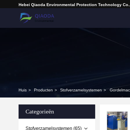
Hebei Qiaoda Environmental Protection Technology Co.,
Huis
>
Producten
>
Stofverzamelsystemen
>
Gordelmach
Categorieën
Stofverzamelsystemen
(65)