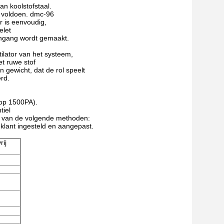
n koolstofstaal.
e voldoen. dmc-96
r is eenvoudig,
elet
 ingang wordt gemaakt.
ilator van het systeem,
t ruwe stof
n gewicht, dat de rol speelt
erd.
 op 1500PA).
tiel
ik van de volgende methoden:
klant ingesteld en aangepast.
rij