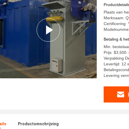
Productdetail
Plaats van he
Merknaam: Q
Certificering:
Modelnumme
Betaling & he
Min. bestelaan
Prijs: $3,500
Verpakking D
Levertijd: 12
Betalingscondi
Levering ver
ails
Productomschrijving