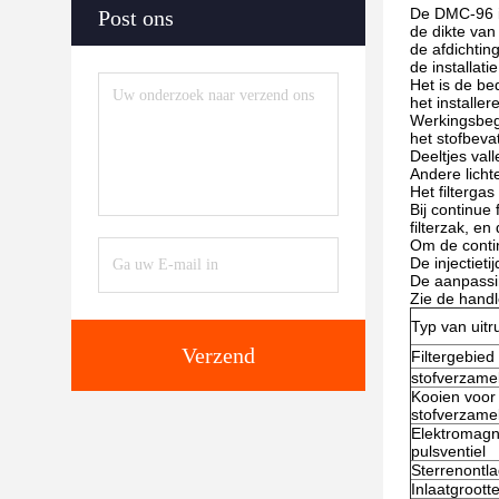
De DMC-96 is
Post ons
de dikte va
de afdichtin
de installat
Het is de be
het installer
Werkingsbegi
het stofbeva
Deeltjes val
Andere licht
Het filterga
Bij continue
filterzak, e
Om de conti
De injectiet
De aanpassin
Zie de handl
Typ van uitr
Verzend
Filtergebied
stofverzame
Kooien voor
stofverzame
Elektromagn
pulsventiel
Sterrenontla
Inlaatgroott