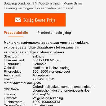
Betalingscondities: T/T, Western Union, MoneyGram
Levering vermogen: 1-5 eenheden per maand
Krijg Beste Prijs
Productdetails
Productomschrijving
Markeren:
stofverzamelapparatuur voor doekzakken
,
explosiebestendige draagbare stofverzamelaar
,
explosiebestendige stofverzamelaars
Structuur:
zakhuis
Filtersnelheid:
00,90-1,80 M/min
Luchtdruk:
Gemaakt
Gebruik:
stoffiltratie,luchtzuivering
Filtergebied:
100 -5000 vierkante voet
Aangepast:
Accepteren
Kracht:
22KW-160KW
Materiaalmateriaal:
Q235
Gebruikt bij cokes, cement, smelt, gieten,
Applicatie:
chemische industrie, energiecentrales
Emissie:
< 50 mg/ M3
Gewicht:
Volgens de tekening
Luchtstroom:
1000-100000CFM
Ce-certificatie:
- Ja, dat klopt.