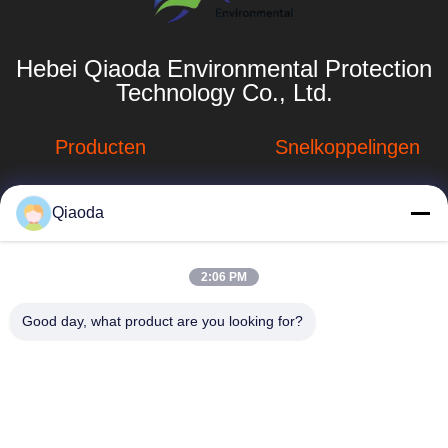
Hebei Qiaoda Environmental Protection
Technology Co., Ltd.
Producten
Snelkoppelingen
Stofverzamelsystemen
Bedrijfprofiel
Qiaoda
Stofopvangsystemen
Fabrieksreis
voor houtbewerking
hbkedacc@gmail.com
Kwaliteitscontrole
2:06 PM
Industriële
86-0317-
afdalingstabel
Nieuws
Good day, what product are you looking for?
8188867
de trekker van de
Sitemap
No. 89 Zuid,
lassendamp
Huangguantun
Privacybeleid
Village, Siying
Apparatuur voor de
Town, Botou City,
beheersing van