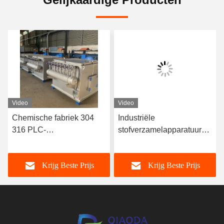
Video
Video
Chemische fabriek 304
Industriële
316 PLC-
stofverzamelapparatuur
besturingssysteem voor
voor gecentraliseerde
stofverzamelaar van
behandeling en
Krijg Beste Prijs
Krijg Beste Prijs
roestvrij staal
emissiebeheersing