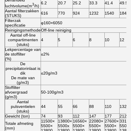
Behandeld
6.2
20.7
25.2
33.3
41.4
49.5
3
luchtvolume(m
/h)
Aantal filterzakken
616
770
924
1232
1540
1848
(STUKS)
Filterzak
φ160×6050
specificatie
Reinigingsmethode
Off-line reiniging
Aantal off-line
compartimenten
4
5
6
8
10
12
(stuks)
Lekpercentage van
de stoffilter
≤2%
(%)
De
precipitatorinlaat is
dik
≤20g/m3
De mate van
(g/m3)
Stoffilter
afvoergraad
50-100g/m3
(g/m3)
Aantal
pulsventielen
44
55
66
88
110
132
(stuks)
Gewicht (ton)
74
93
112
147
177
212
11500×
13800×
16560×
22080×
27600×
3312
Totale afmeting
5500×
5500x
5500×
5500×
5500×
5500
(mm)
13800
13800
13800
13800
13800
1380