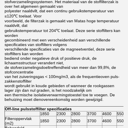
stofverzamelingssystemen. Het materiaal van de stoffilterzak is
over het algemeen gemaakt van
polyester naaldvilt, dat een continu gebruikstemperatuur van
≤120℃ toelaat. Voor
voorbeeld, de filterzak is gemaakt van Matas hoge temperatuur
naaldvilt, dat
gebruikstemperatuur tot 204℃ toelaat. Deze serie stoffilters kan
worden
gecombineerd met een verscheidenheid aan verschillende
specificaties van stoffilters volgens
verschillende specificaties van de magneetventiel, deze serie
stoffilters kan worden
bediend onder negatieve druk of positieve druk, de
lichaamsstructuur verandert niet,
de stofverzamelingsdoeltreffendheid van meer dan 99,8%, de
stofconcentratie
van het zuiveringsgas < 100mg/m3, als de frequentieoven puls-
zakkenstoffilter
wordt gebruikt in koude gebieden of wanneer de rookgassen
lager zijn dan nul graden, is het noodzakelijk om
een thermische isolatieverwarmingstoestel toe te voegen. De
behuizing moet dienovereenkomstig worden gewijzigd.
Off-line pulsstoffilter specificaties
1850
2300
2800
3700
4600
5500
Filteroppervlak
1850
2300
2800
3700
4600
5500
(m2)