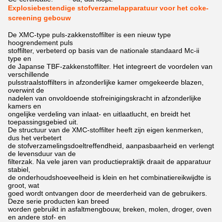
Explosiebestendige stofverzamelapparatuur voor het coke-
screening gebouw
De XMC-type puls-zakkenstoffilter is een nieuw type
hoogrendement puls
stoffilter, verbeterd op basis van de nationale standaard Mc-ii
type en
de Japanse TBF-zakkenstoffilter. Het integreert de voordelen van
verschillende
pulsstraalstoffilters in afzonderlijke kamer omgekeerde blazen,
overwint de
nadelen van onvoldoende stofreinigingskracht in afzonderlijke
kamers en
ongelijke verdeling van inlaat- en uitlaatlucht, en breidt het
toepassingsgebied uit.
De structuur van de XMC-stoffilter heeft zijn eigen kenmerken,
dus het verbetert
de stofverzamelingsdoeltreffendheid, aanpasbaarheid en verlengt
de levensduur van de
filterzak. Na vele jaren van productiepraktijk draait de apparatuur
stabiel,
de onderhoudshoeveelheid is klein en het combinatiereikwijdte is
groot, wat
goed wordt ontvangen door de meerderheid van de gebruikers.
Deze serie producten kan breed
worden gebruikt in asfaltmengbouw, breken, molen, droger, oven
en andere stof- en