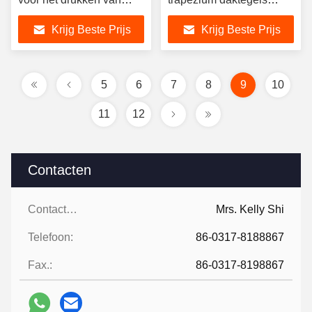
stalen platen
Cr12 koolstofstaal
Krijg Beste Prijs
Krijg Beste Prijs
5
6
7
8
9
10
11
12
Contacten
Contacten:
Mrs. Kelly Shi
Telefoon:
86-0317-8188867
Fax.:
86-0317-8198867