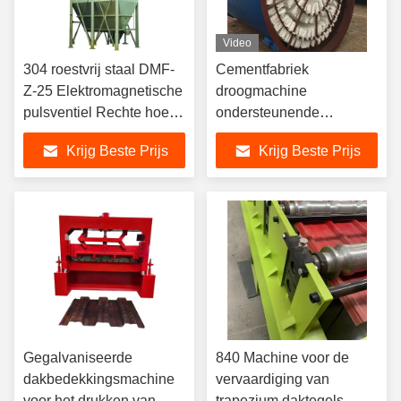
Video
304 roestvrij staal DMF-
Cementfabriek
Z-25 Elektromagnetische
droogmachine
pulsventiel Rechte hoek
ondersteunende
zak stofverzamelaar
omgekeerde airbag
Krijg Beste Prijs
Krijg Beste Prijs
Solenoïde klep
industriële
stofverzamelaar te koop
Gegalvaniseerde
840 Machine voor de
dakbedekkingsmachine
vervaardiging van
voor het drukken van
trapezium daktegels