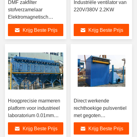
DMF zakfilter
Industriële ventilator van
stofverzamelaar
220V/380V 2.2KW
Elektromagnetisch
diafragma
Krijg Beste Prijs
Krijg Beste Prijs
Luchtpomppulsklep
Stroomklep Solenoïde
klep DMF-Z/Y/T/2L-B-
G3/4
Hoogprecisie marmeren
Direct werkende
platform voor industrieel
rechthoekige pulsventiel
laboratorium 0.01mm
met gegoten
nauwkeurigheid
aluminiumbodem DMF-
Krijg Beste Prijs
Krijg Beste Prijs
Z-20 AC220V/DC24V