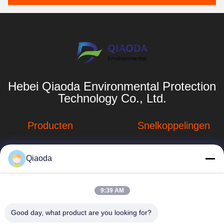
Hebei Qiaoda Environmental Protection
Technology Co., Ltd.
Producten
Snelkoppelingen
Stofverzamelsystemen
Bedrijfprofiel
Qiaoda
Stofopvangsystemen
Fabrieksreis
voor houtbewerking
hbkedacc@gmail.com
Kwaliteitscontrole
9:39 AM
Industriële
86-0317-
afdalingstabel
Nieuws
Good day, what product are you looking for?
8188867