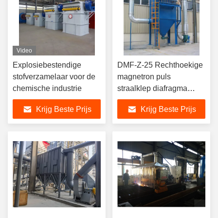
Video
Explosiebestendige
DMF-Z-25 Rechthoekige
stofverzamelaar voor de
magnetron puls
chemische industrie
straalklep diafragma
stofverzamelaar
Krijg Beste Prijs
Krijg Beste Prijs