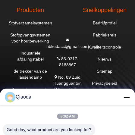
Producten
Snelkoppelingen
Stofverzamelsystemen
Bedrijfprofiel
Stofopvangsystemen
Fabrieksreis
voor houtbewerking
hbkedacc@gmail.com
Kwaliteitscontrole
Industriële
86-0317-
afdalingstabel
Nieuws
8188867
de trekker van de
Sitemap
No. 89 Zuid,
lassendamp
Huangguantun
Privacybeleid
Village, Siying
Apparatuur voor de
Town, Botou City,
beheersing van
Qiaoda
provincie Hebei
luchtverontreiniging
onderdelen voor
8:02 AM
stofafzuiging
Good day, what product are you looking for?
Industriële