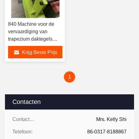
840 Machine voor de
vervaardiging van
trapezium daktegels
Cr12 koolstofstaal
Krijg Beste Prijs
1
Contacten
Contacten:
Mrs. Kelly Shi
Telefoon:
86-0317-8188867