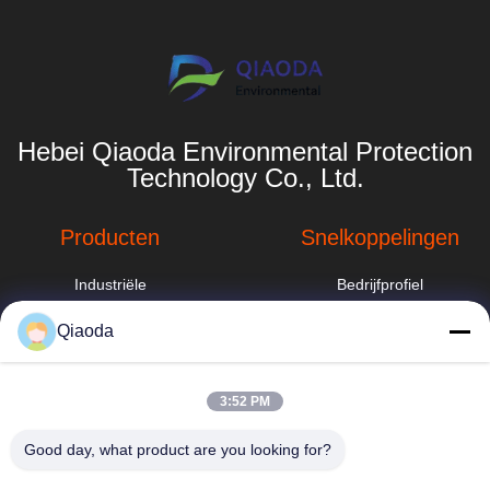
Hebei Qiaoda Environmental Protection
Technology Co., Ltd.
Producten
Snelkoppelingen
Industriële
Bedrijfprofiel
stofafzuigsysteem
Fabrieksreis
Qiaoda
industriële
cycloonstofverzamelaar
Kwaliteitscontrole
hbkedacc@gmail.com
3:52 PM
Sproeitorenwasser
Nieuws
86-0317-
8188867
Good day, what product are you looking for?
Industriële
Sitemap
stofafzuigsystemen