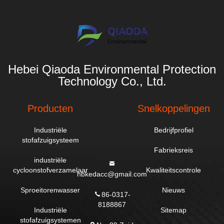
Hebei Qiaoda Environmental Protection
Technology Co., Ltd.
Producten
Snelkoppelingen
Industriële
Bedrijfprofiel
stofafzuigsysteem
Fabrieksreis
industriële
cycloonstofverzamelaar
Kwaliteitscontrole
hbkedacc@gmail.com
Sproeitorenwasser
Nieuws
86-0317-
8188867
Industriële
Sitemap
stofafzuigsystemen