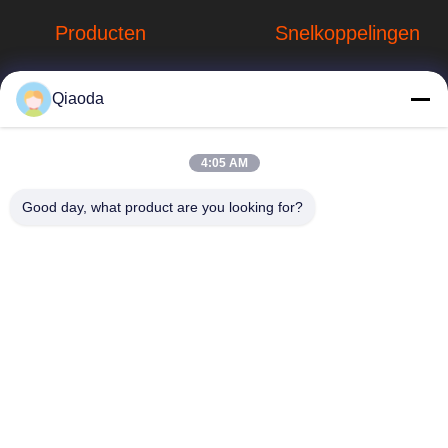
Producten
Snelkoppelingen
Stofverzamelsystemen
Bedrijfprofiel
Qiaoda
Stofopvangsystemen
Fabrieksreis
voor houtbewerking
hbkedacc@gmail.com
Kwaliteitscontrole
4:05 AM
Industriële
86-0317-
afdalingstabel
Nieuws
Good day, what product are you looking for?
8188867
de trekker van de
Sitemap
No. 89 Zuid,
lassendamp
Huangguantun
Privacybeleid
Village, Siying
Apparatuur voor de
Town, Botou City,
beheersing van
provincie Hebei
luchtverontreiniging
onderdelen voor
stofafzuiging
Industriële