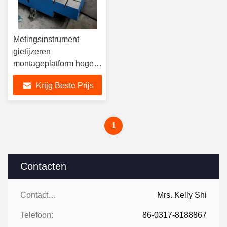
Metingsinstrument
gietijzeren
montageplatform hoge
stabiliteit duurzaamheid
Krijg Beste Prijs
1
Contacten
Contacten:
Mrs. Kelly Shi
Telefoon:
86-0317-8188867