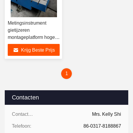
Metingsinstrument
gietijzeren
montageplatform hoge
stabiliteit duurzaamheid
Krijg Beste Prijs
1
Contacten
Contacten:
Mrs. Kelly Shi
Telefoon:
86-0317-8188867