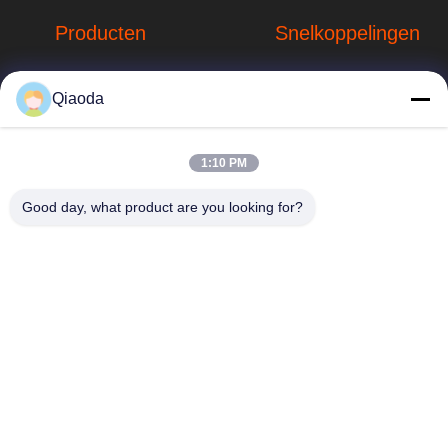
Producten
Snelkoppelingen
Stofverzamelsystemen
Bedrijfprofiel
Qiaoda
Stofopvangsystemen
Fabrieksreis
voor houtbewerking
hbkedacc@gmail.com
Kwaliteitscontrole
1:10 PM
Industriële
86-0317-
afdalingstabel
Nieuws
Good day, what product are you looking for?
8188867
de trekker van de
Sitemap
No. 89 Zuid,
lassendamp
Huangguantun
Privacybeleid
Village, Siying
Apparatuur voor de
Town, Botou City,
beheersing van
provincie Hebei
luchtverontreiniging
onderdelen voor
stofafzuiging
Industriële