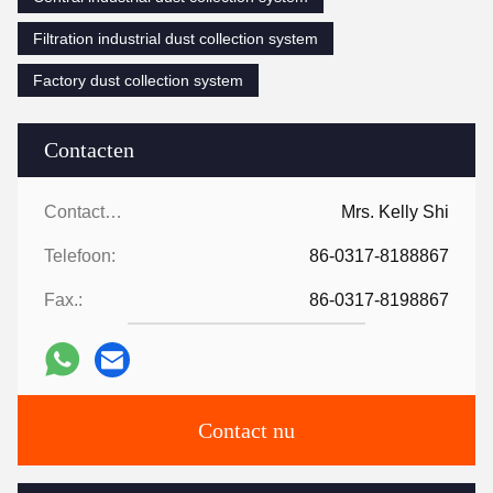
Filtration industrial dust collection system
Factory dust collection system
Contacten
Contacten:
Mrs. Kelly Shi
Telefoon:
86-0317-8188867
Fax.:
86-0317-8198867
Contact nu