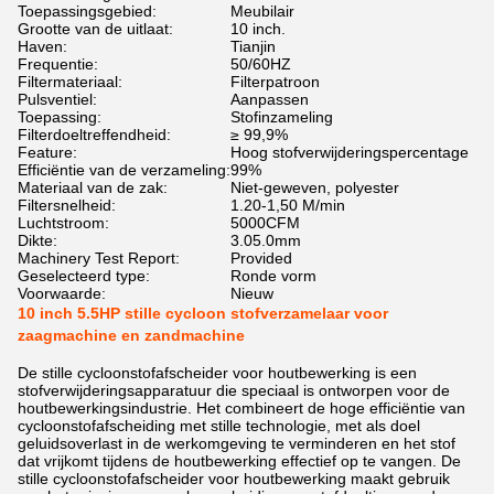
Toepassingsgebied:
Meubilair
Grootte van de uitlaat:
10 inch.
Haven:
Tianjin
Frequentie:
50/60HZ
Filtermateriaal:
Filterpatroon
Pulsventiel:
Aanpassen
Toepassing:
Stofinzameling
Filterdoeltreffendheid:
≥ 99,9%
Feature:
Hoog stofverwijderingspercentage
Efficiëntie van de verzameling:
99%
Materiaal van de zak:
Niet-geweven, polyester
Filtersnelheid:
1.20-1,50 M/min
Luchtstroom:
5000CFM
Dikte:
3.05.0mm
Machinery Test Report:
Provided
Geselecteerd type:
Ronde vorm
Voorwaarde:
Nieuw
10 inch 5.5HP stille cycloon stofverzamelaar voor
zaagmachine en zandmachine
De stille cycloonstofafscheider voor houtbewerking is een
stofverwijderingsapparatuur die speciaal is ontworpen voor de
houtbewerkingsindustrie. Het combineert de hoge efficiëntie van
cycloonstofafscheiding met stille technologie, met als doel
geluidsoverlast in de werkomgeving te verminderen en het stof
dat vrijkomt tijdens de houtbewerking effectief op te vangen. De
stille cycloonstofafscheider voor houtbewerking maakt gebruik