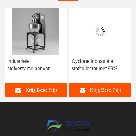
Industriële
Cyclone industriële
stofverzamelaar van
stofcollector met 99%
roestvrij staal voor de
verzameleffectiviteit,
meubelindustrie met
aanpasbaar voor de
Krijg Beste Prijs
Krijg Beste Prijs
spanningsbereik 110V-
meubelindustrie, 110V-
480V
480V spanning