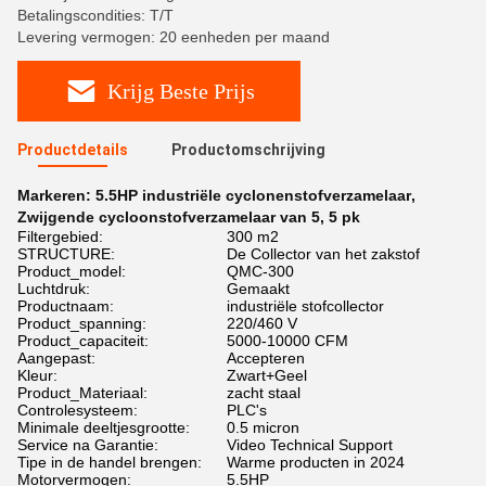
Betalingscondities: T/T
Levering vermogen: 20 eenheden per maand
Krijg Beste Prijs
Productdetails
Productomschrijving
Markeren:
5.5HP industriële cyclonenstofverzamelaar
,
Zwijgende cycloonstofverzamelaar van 5
,
5 pk
Filtergebied:
300 m2
STRUCTURE:
De Collector van het zakstof
Product_model:
QMC-300
Luchtdruk:
Gemaakt
Productnaam:
industriële stofcollector
Product_spanning:
220/460 V
Product_capaciteit:
5000-10000 CFM
Aangepast:
Accepteren
Kleur:
Zwart+Geel
Product_Materiaal:
zacht staal
Controlesysteem:
PLC's
Minimale deeltjesgrootte:
0.5 micron
Service na Garantie:
Video Technical Support
Tipe in de handel brengen:
Warme producten in 2024
Motorvermogen:
5.5HP