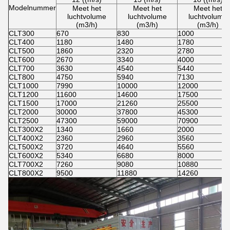
Modelnummer
Meet het
Meet het
Meet het
luchtvolume
luchtvolume
luchtvolume
(m3/h)
(m3/h)
(m3/h)
CLT300
670
830
1000
CLT400
1180
1480
1780
CLT500
1860
2320
2780
CLT600
2670
3340
4000
CLT700
3630
4540
5440
CLT800
4750
5940
7130
CLT1000
7990
10000
12000
CLT1200
11600
14600
17500
CLT1500
17000
21260
25500
CLT2000
30000
37800
45300
CLT2500
47300
59000
70900
CLT300X2
1340
1660
2000
CLT400X2
2360
2960
3560
CLT500X2
3720
4640
5560
CLT600X2
5340
6680
8000
CLT700X2
7260
9080
10880
CLT800X2
9500
11880
14260