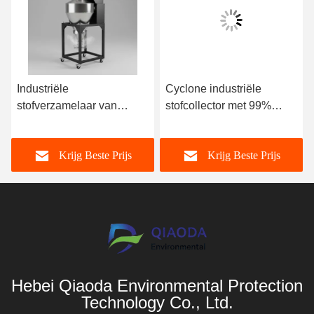
Industriële
Cyclone industriële
stofverzamelaar van
stofcollector met 99%
roestvrij staal voor de
verzameleffectiviteit,
meubelindustrie met
aanpasbaar voor de
Krijg Beste Prijs
Krijg Beste Prijs
spanningsbereik 110V-
meubelindustrie, 110V-
480V
480V spanning
Hebei Qiaoda Environmental Protection
Technology Co., Ltd.