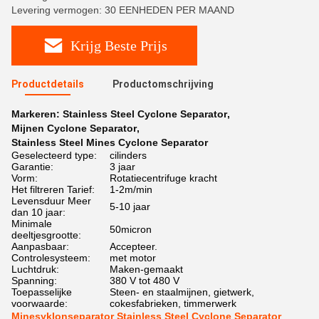
Levering vermogen: 30 EENHEDEN PER MAAND
Krijg Beste Prijs
Productdetails
Productomschrijving
Markeren:
Stainless Steel Cyclone Separator
,
Mijnen Cyclone Separator
,
Stainless Steel Mines Cyclone Separator
Geselecteerd type:
cilinders
Garantie:
3 jaar
Vorm:
Rotatiecentrifuge kracht
Het filtreren Tarief:
1-2m/min
Levensduur Meer
5-10 jaar
dan 10 jaar:
Minimale
50micron
deeltjesgrootte:
Aanpasbaar:
Accepteer.
Controlesysteem:
met motor
Luchtdruk:
Maken-gemaakt
Spanning:
380 V tot 480 V
Toepasselijke
Steen- en staalmijnen, gietwerk,
voorwaarde:
cokesfabrieken, timmerwerk
Minesyklonseparator Stainless Steel Cyclone Separator