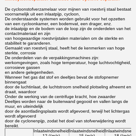
De cycloonstofverzamelaar voor mijnen van roestvrij staal bestaat
voornamelijk uit een inlaatpijp, cycloon,
De onderstaande systemen worden gebruikt voor het opzetten
van een cycloonkamer, een bodemvat, een drager, enz.
de inlaatpijp en de bodem van de loop zijn de onderdelen van het
contactmateriaal en zijn
van hoogwaardige roestvrijstalen materialen om de sterkte en
stabiliteit te garanderen.
Gemaakt van roestvrij staal, heeft het de kenmerken van hoge
sterkte, corrosie
De onderdelen van de verpakkingsmachines zijn:
werkomgevingen, zoals hoge temperatuur, hoge luchtvochtigheid,
corrosieve gassen
en andere gelegenheden.
Wanneer het gas dat stof en deeltjes bevat de stofopnemer
binnengaat
door de luchtinlaat, de luchtstroom snelheid plotseling afneemt en
draait, waardoor
Onder de werking van de centrifuge kracht, hoe zwaarder
Deeltjes worden naar de buitenwand gegooid en vallen langs de
muur, en uiteindelijk
door de asontladingsplaats wordt afgevoerd, terwijl het lichtergas
wordt afgevoerd
door de cyclonenpijp, zodat het doel van stofverwijdering wordt
bereikt.
Inlaatwindsnelheid
Inlaatwindsnelheid
Inlaatwindsnelh
12 ((m/s)
15 (m/s)
18 ((m/s)