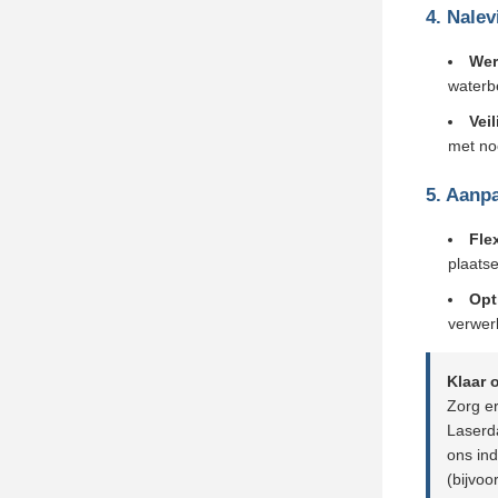
4. Nalev
Wer
waterb
Vei
met no
5. Aanpa
Fle
plaats
Opt
verwer
Klaar 
Zorg e
Laserda
ons in
(bijvoo