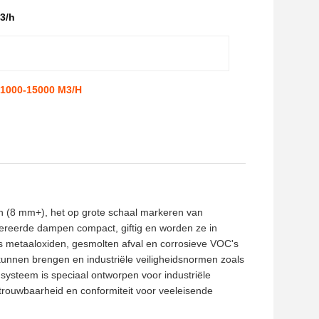
3/h
r 1000-15000 M3/H
ten (8 mm+), het op grote schaal markeren van
nereerde dampen compact, giftig en worden ze in
metaaloxiden, gesmolten afval en corrosieve VOC's
nnen brengen en industriële veiligheidsnormen zoals
steem is speciaal ontworpen voor industriële
trouwbaarheid en conformiteit voor veeleisende