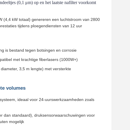
eltjes (0,1 μm) op en het laatste nafilter voorkomt 
W (4,4 kW totaal) genereren een luchtstroom van 2800
 prestaties tijdens ploegendiensten van 12 uur
g is bestand tegen botsingen en corrosie
atibel met krachtige fiberlasers (1000W+)
h diameter, 3,5 m lengte) met versterkte
ote volumes
oelsysteem, ideaal voor 24-uurswerkzaamheden zoals
er dan standaard), druksensorwaarschuwingen voor
nuten mogelijk