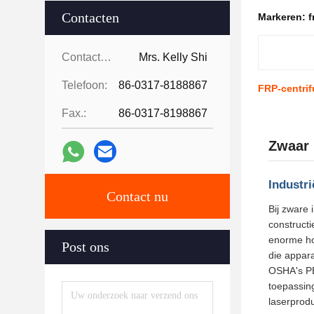
Contacten
Markeren:
f
Contacten:
Mrs. Kelly Shi
Telefoon:
86-0317-8188867
FRP-centrif
Fax.:
86-0317-8198867
Zwaar 
Industr
Contact nu
Bij zware 
constructi
enorme ho
Post ons
die appar
OSHA's PE
toepassin
laserprodu