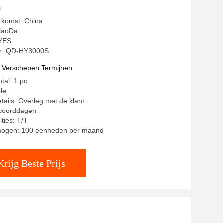
s
rkomst: China
iaoDa
 YES
r: QD-HY3000S
t Verschepen Termijnen
tal: 1 pc
ble
tails: Overleg met de klant
 woorddagen
ties: T/T
mogen: 100 eenheden per maand
Krijg Beste Prijs