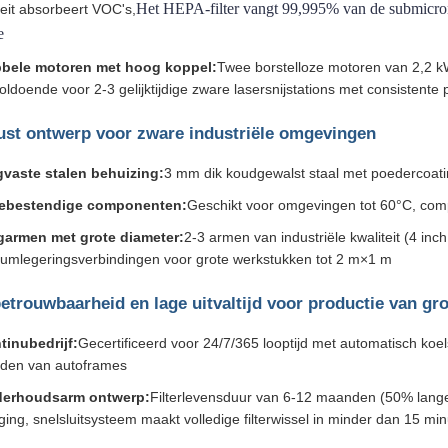
Het HEPA-filter vangt 99,995% van de submicronde
teit absorbeert VOC's,
e
bele motoren met hoog koppel:
Twee borstelloze motoren van 2,2 k
oldoende voor 2-3 gelijktijdige zware lasersnijstations met consistente
ust ontwerp voor zware industriële omgevingen
gvaste stalen behuizing:
3 mm dik koudgewalst staal met poedercoatin
tebestendige componenten:
Geschikt voor omgevingen tot 60°C, comp
garmen met grote diameter:
2-3 armen van industriële kwaliteit (4 inc
iumlegeringsverbindingen voor grote werkstukken tot 2 m×1 m
betrouwbaarheid en lage uitvaltijd voor productie van gr
tinubedrijf:
Gecertificeerd voor 24/7/365 looptijd met automatisch k
ijden van autoframes
erhoudsarm ontwerp:
Filterlevensduur van 6-12 maanden (50% lang
ing, snelsluitsysteem maakt volledige filterwissel in minder dan 15 mi