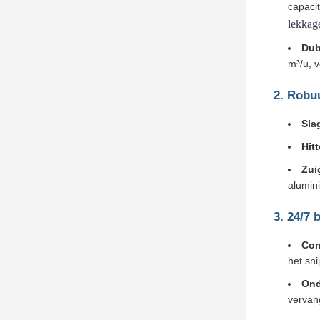
capaci
lekkag
Dub
m³/u, v
2. Robu
Sla
Hit
Zui
alumin
3. 24/7 
Con
het sn
Ond
vervang