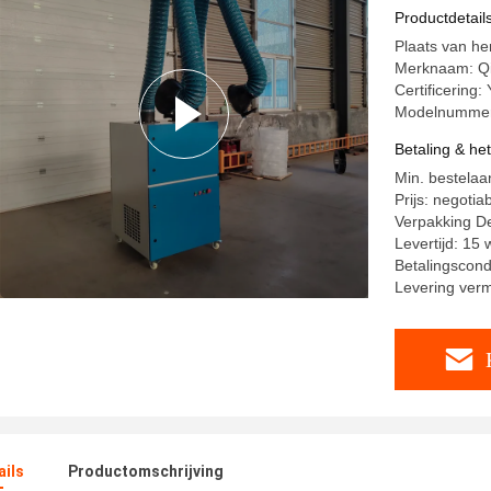
Productdetail
Plaats van he
Merknaam: Q
Certificering:
Modelnumme
Betaling & he
Min. bestelaan
Prijs: negotia
Verpakking De
Levertijd: 15
Betalingscondi
Levering ver
ails
Productomschrijving