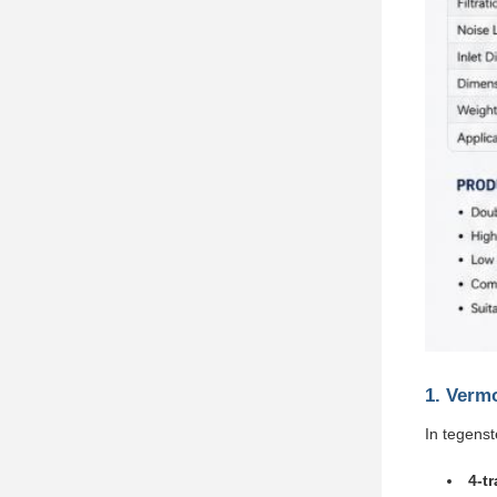
1. Verm
In tegens
4-tr