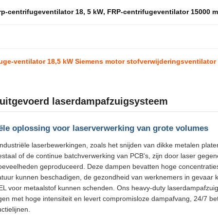
rp-centrifugeventilator 18
,
5 kW
,
FRP-centrifugeventilator 15000 m
uge-ventilator 18,5 kW Siemens motor stofverwijderingsventilato
uitgevoerd laserdampafzuigsysteem
iële oplossing voor laserverwerking van grote volumes
industriële laserbewerkingen, zoals het snijden van dikke metalen pla
estaal of de continue batchverwerking van PCB's, zijn door laser gege
eveelheden geproduceerd. Deze dampen bevatten hoge concentraties 
atuur kunnen beschadigen, de gezondheid van werknemers in gevaar ku
L voor metaalstof kunnen schenden. Ons heavy-duty laserdampafzuigsy
gen met hoge intensiteit en levert compromisloze dampafvang, 24/7 be
ctielijnen.