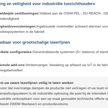
ing en veiligheid voor industriële toezichthouders
eldwijde certificeringen:
Voldoet aan de OSHA PEL-, EU REACH-, ISO
estendigheid
ligheidsvoorzieningen:
Ingebouwde rookmelder activeert alarmen voor
odstopsystemen in de fabriek
sbaar voor grootschalige laserlijnen
xibele configuraties:
Gecentraliseerde systemen (5+ stations) of stand-
e
ionele add-ons:
Vonkenvanger, bewaking op afstand via IoT in de fabr
kingsbehoeften
om uw zware laserlijnen veilig te laten werken
rvoor dat overmatige dampen de productie niet vertragen of uw team 
mpafzuigsysteem is de industriële oplossing die past bij de intensite
dustriële verkoopteam voor een op maat gemaakte technische offerte o
rbeeld 2000W fiberlaser) en productievolume.