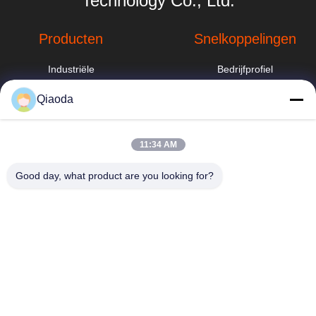
Technology Co., Ltd.
Producten
Snelkoppelingen
Industriële
Bedrijfprofiel
stofafzuigsysteem
Fabrieksreis
Qiaoda
industriële
cycloonstofverzamelaar
Kwaliteitscontrole
hbkedacc@gmail.com
11:34 AM
Sproeitorenwasser
Nieuws
86-0317-
8188867
Good day, what product are you looking for?
Industriële
Sitemap
stofafzuigsystemen
No. 89 Zuid,
voor
Privacybeleid
Huangguantun
houtbewerking
Village, Siying
Town, Botou City,
Zakkenfilterstofafscheiders
provincie Hebei
Het stofcollector
van de
patroonfilter