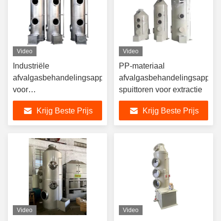
Video
Video
Industriële
PP-materiaal
afvalgasbehandelingsapparatuur
afvalgasbehandelingsappara
voor
spuittoren voor extractie
HCL/NH3/HF/H2SO4/NAOH
Krijg Beste Prijs
Krijg Beste Prijs
Video
Video