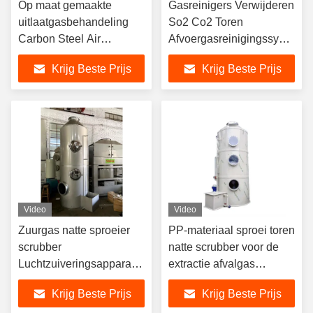
Op maat gemaakte
Gasreinigers Verwijderen
uitlaatgasbehandeling
So2 Co2 Toren
Carbon Steel Air
Afvoergasreinigingssysteem
Cleaning Wet Scrubber
Verpakte bed natte
Krijg Beste Prijs
Krijg Beste Prijs
Spray Tower
reinigers voor de
rioolindustrie
Video
Video
Zuurgas natte sproeier
PP-materiaal sproei toren
scrubber
natte scrubber voor de
Luchtzuiveringsapparatuur
extractie afvalgas
Gebruik voor het
absorptie toren
Krijg Beste Prijs
Krijg Beste Prijs
verwijderen van