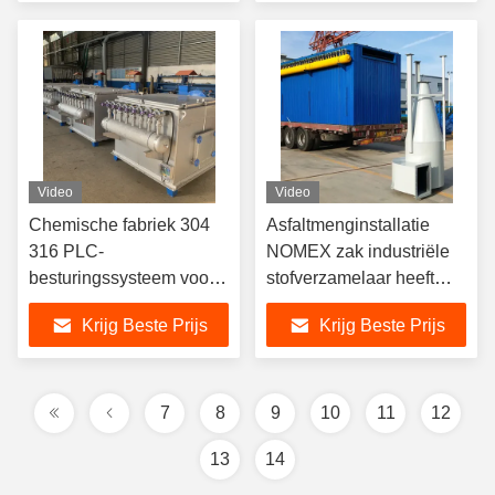
schadelijke gassen
Chemische installatie
Video
Video
Chemische fabriek 304
Asfaltmenginstallatie
316 PLC-
NOMEX zak industriële
besturingssysteem voor
stofverzamelaar heeft
stofverzamelaar van
een groot luchtvolume en
Krijg Beste Prijs
Krijg Beste Prijs
roestvrij staal
een goed effect
7
8
9
10
11
12
13
14