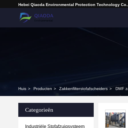
Hebei Qiaoda Environmental Protection Technology Co.,
Huis
>
Producten
>
Zakkenfilterstofafscheiders
>
DMF za
Categorieën
Industriële Stofafzuigsysteem