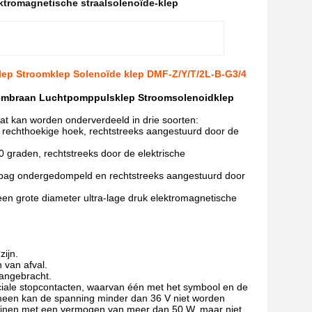
ktromagnetische straalsolenoïde-klep
lep Stroomklep Solenoïde klep DMF-Z/Y/T/2L-B-G3/4
 membraan Luchtpomppulsklep Stroomsolenoidklep
aat kan worden onderverdeeld in drie soorten:
in rechthoekige hoek, rechtstreeks aangestuurd door de
80 graden, rechtstreeks door de elektrische
airbag ondergedompeld en rechtstreeks aangestuurd door
een grote diameter ultra-lage druk elektromagnetische
zijn.
 van afval.
aangebracht.
eciale stopcontacten, waarvan één met het symbool en de
gemeen kan de spanning minder dan 36 V niet worden
ijnen,met een vermogen van meer dan 50 W, maar niet