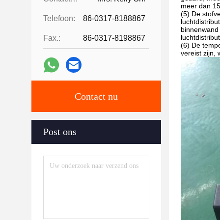
meer dan 150
(5) De stofv
Telefoon:
86-0317-8188867
luchtdistrib
binnenwand v
luchtdistribu
Fax.:
86-0317-8198867
(6) De tempe
vereist zijn,
Contact nu
Post ons