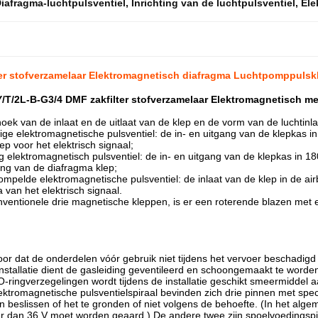
iafragma-luchtpulsventiel
,
Inrichting van de luchtpulsventiel
,
Ele
ter stofverzamelaar Elektromagnetisch diafragma Luchtpomppulsk
/T/2L-B-G3/4 DMF zakfilter stofverzamelaar Elektromagnetisch
oek van de inlaat en de uitlaat van de klep en de vorm van de luchtinl
ige elektromagnetische pulsventiel: de in- en uitgang van de klepkas 
ep voor het elektrisch signaal;
ig elektromagnetisch pulsventiel: de in- en uitgang van de klepkas in 1
ing van de diafragma klep;
mpelde elektromagnetische pulsventiel: de inlaat van de klep in de 
 van het elektrisch signaal.
ventionele drie magnetische kleppen, is er een roterende blazen met 
oor dat de onderdelen vóór gebruik niet tijdens het vervoer beschadigd 
installatie dient de gasleiding geventileerd en schoongemaakt te worden
 O-ringverzegelingen wordt tijdens de installatie geschikt smeermiddel 
ektromagnetische pulsventielspiraal bevinden zich drie pinnen met sp
n beslissen of het te gronden of niet volgens de behoefte. (In het al
r dan 36 V moet worden geaard.) De andere twee zijn spoelvoedingsp