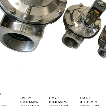
r
DMF-Y
DMY-Z
DMY-T
0.3·0.6MPa
0.3·0.6MPa
0.3·0.6MPa