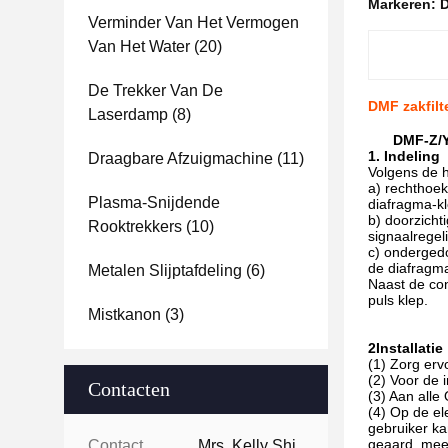
Markeren:
D
Verminder Van Het Vermogen
Van Het Water
(20)
De Trekker Van De
DMF zakfil
Laserdamp
(8)
DMF-Z/Y
1. Indeling
Draagbare Afzuigmachine
(11)
Volgens de h
a) rechthoek
Plasma-Snijdende
diafragma-kl
b) doorzicht
Rooktrekkers
(10)
signaalregel
c) ondergedo
de diafragma
Metalen Slijptafdeling
(6)
Naast de con
puls klep.
Mistkanon
(3)
2Installatie
(1) Zorg erv
(2) Voor de 
Contacten
(3) Aan alle
(4) Op de el
gebruiker ka
geaard, mee
Contacten:
Mrs. Kelly Shi