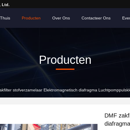
 Ltd.
Thuis
Producten
Over Ons
Contacteer Ons
Eve
Producten
kfilter stofverzamelaar Elektromagnetisch diafragma Luchtpomppulsk
DMF zakfi
diafragm