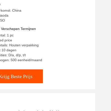
e klep DMF-Z/Y/T/2L-B-G3/4
s
rkomst: China
iaoda
 ISO
t Verschepen Termijnen
tal: 1 pc
ted price
tails: Houten verpakking
ot 10 dagen
ies: D/a, d/p, t/t
mogen: 500 eenheid/maand
Krijg Beste Prijs