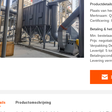
Solenoïd
Productdetail
Plaats van he
Merknaam: Q
Certificering:
Betaling & he
Min. bestelaan
Prijs: negotia
Verpakking De
Levertijd: 5 t
Betalingscondit
Levering ver
ails
Productomschrijving