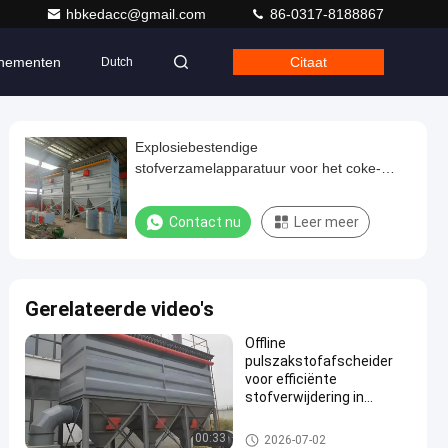
hbkedacc@gmail.com
86-0317-8188867
nementen
Citaat
Dutch
Explosiebestendige
stofverzamelapparatuur voor het coke-
screening gebouw
Contact nu
Leer meer
Gerelateerde video's
Offline
pulszakstofafscheider
voor efficiënte
stofverwijdering in
cementfabrieken
Zakkenfilterstofafscheiders
00:33
2026-07-02