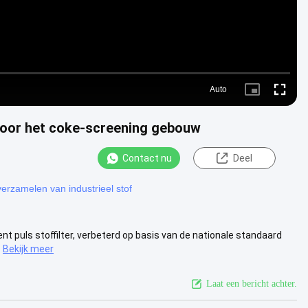
Auto
Picture-
Fullscre
in-
Picture
voor het coke-screening gebouw
Contact nu
Deel
verzamelen van industrieel stof
 puls stoffilter, verbeterd op basis van de nationale standaard
Bekijk meer
Laat een bericht achter.