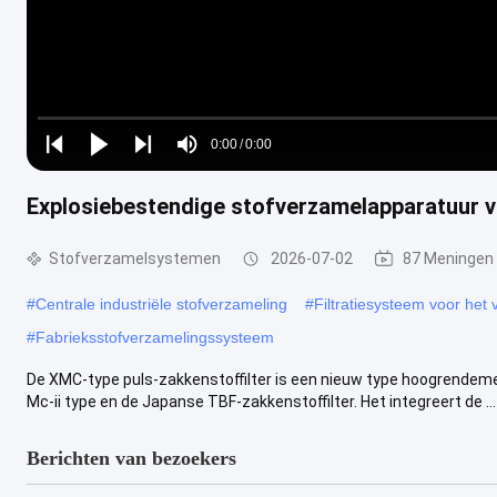
Loaded
:
0%
0:00
/
0:00
Play
Play
Play
Mute
Current
Duration
next
next
Explosiebestendige stofverzamelapparatuur 
Time
Stofverzamelsystemen
2026-07-02
87 Meningen
#
Centrale industriële stofverzameling
#
Filtratiesysteem voor het 
#
Fabrieksstofverzamelingssysteem
De XMC-type puls-zakkenstoffilter is een nieuw type hoogrendement
Mc-ii type en de Japanse TBF-zakkenstoffilter. Het integreert de ...
Berichten van bezoekers