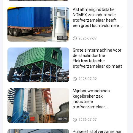
Asfaltmenginstallatie
NOMEX zak industriële
stofverzamelaar heeft
een groot luchtvolume en
een goed effect
Zakkenfilterstofafscheiders
00:50
2026-07-07
en
Grote sintermachine voor
de staalindustrie
Elektrostatische
stofverzamelaar op maat
Zakkenfilterstofafscheiders
00:42
2026-07-02
Mijnbouwmachines
kegelbreker zak
industriële
stofverzamelaar
ontladingsnorm
Zakkenfilterstofafscheiders
00:29
2026-07-07
Pulsejet stofverzamelaar