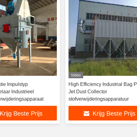
Video
tie Impulstyp
High Efficiency Industrial Bag 
laar Industrieel
Jet Dust Collector
erwijderingsapparaat
stofverwijderingsapparatuur
Krijg Beste Prijs
Krijg Beste Prijs