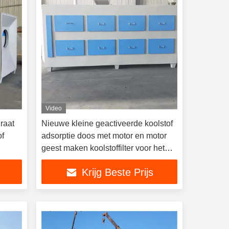
Video
graat
Nieuwe kleine geactiveerde koolstof
of
adsorptie doos met motor en motor
geest maken koolstoffilter voor het
vegen van luchtverontreinigende
Krijg Beste Prijs
stoffen