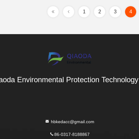
1
2
3
4
aoda Environmental Protection Technology 
hbkedacc@gmail.com
86-0317-8188867