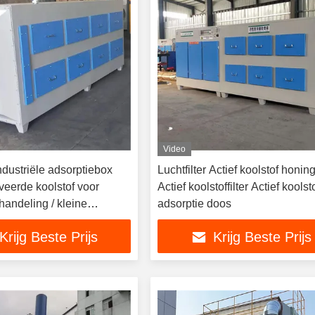
Video
industriële adsorptiebox
Luchtfilter Actief koolstof honin
veerde koolstof voor
Actief koolstoffilter Actief koolst
handeling / kleine
adsorptie doos
amer voor geactiveerde
Krijg Beste Prijs
Krijg Beste Prijs