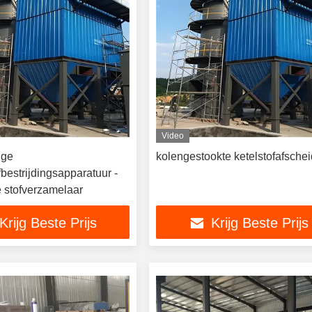
Video
ige
kolengestookte ketelstofafschei
fbestrijdingsapparatuur -
 stofverzamelaar
Krijg Beste Prijs
Krijg Beste Prijs