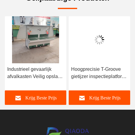
Industrieel gevaarlijk
Hoogprecisie T-Groove
afvalkasten Veilig opslaan
gietijzer inspectieplatform
Op maat 165 lbs
voor de
automobielindustrie
Krijg Beste Prijs
Krijg Beste Prijs