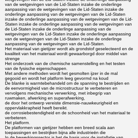
van de wetgevingen van de Lid-Staten inzake de onderlinge
aanpassing van de wetgevingen van de Lid-Staten inzake de
onderlinge aanpassing van de wetgevingen van de Lid-Staten
inzake de onderlinge aanpassing van de wetgevingen van de Lid-
Staten inzake de onderlinge aanpassing van de wetgevingen van
de Lid-Staten inzake de onderlinge aanpassing van de
wetgevingen van de Lid-Staten inzake de onderlinge aanpassing
van de wetgevingen van de Lid-Staten inzake de onderlinge
aanpassing van de wetgevingen van de Lid-Staten.
Het materiaal van gietijzer wordt als grondstof geselecteerd en de
kwaliteit van het materiaal wordt gewaarborgd door middel van
strenge
Het onderzoek van de chemische samenstelling en het testen
van de fysische eigenschappen.
Met andere methoden wordt het gesmolten ijzer in de mal
gegooid en wordt het platform leeg gevormd na koud
De blanke is warmtebehandeld om de spanning te bestrijden en
de eenvormigheid van de microstructuur te verbeteren en
vervolgens mechanische verwerking, met inbegrip van
ruwmaken, afwerking en superafwerking,
de door het ontwerp vereiste dimensie-nauwkeurigheid en
oppervlakkrapheid heeft bereikt.
de corrosiebestendigheid en de schoonheid van het materiaal te
verbeteren.
Het platform.
De platformen van gietijzer hebben een breed scala aan
toepassingen en bestrijken bijna alle industrieën die
In de bewerkingssector is het de basis voor de installatie van