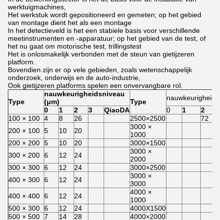
werktuigmachines,
Het werkstuk wordt gepositioneerd en gemeten; op het gebied
van montage dient het als een montage
In het detectieveld is het een stabiele basis voor verschillende
meetinstrumenten en -apparatuur; op het gebied van de test, of
het nu gaat om motorische test, trillingstest
Het is onlosmakelijk verbonden met de steun van gietijzeren
platform.
Bovendien zijn er op vele gebieden, zoals wetenschappelijk
onderzoek, onderwijs en de auto-industrie,
Ook gietijzeren platforms spelen een onvervangbare rol.
nauwkeurigheidsniveau
nauwkeurigheids
Type
(
μm
)
Type
0
1
2
3
QiaoDA
0
1
2
100 × 100
4
8
26
2500×2500
72
3000 ×
200 × 100
5
10
20
1000
200 × 200
5
10
20
3000×1500
3000 ×
300 × 200
6
12
24
2000
300 × 300
6
12
24
3000×2500
3000 ×
400 × 300
6
12
24
3000
4000 ×
400 × 400
6
12
24
1000
500 × 300
6
12
24
4000X1500
500 × 500
7
14
28
4000×2000