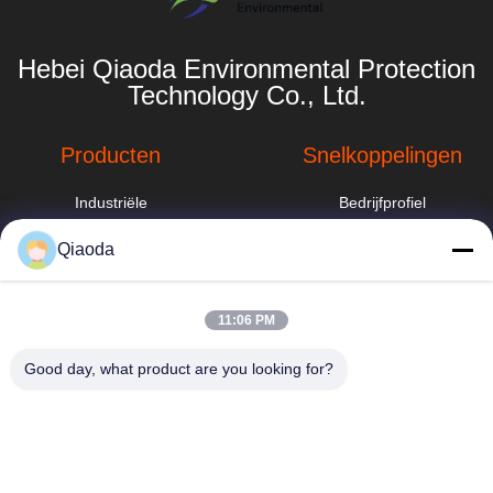
Hebei Qiaoda Environmental Protection
Technology Co., Ltd.
Producten
Snelkoppelingen
Industriële
Bedrijfprofiel
stofafscheider
Fabrieksreis
Qiaoda
de trekker van de
lassendamp
Kwaliteitscontrole
hbkedacc@gmail.com
11:06 PM
Industriële
Nieuws
86-0317-
afdalingstabel
8188867
Good day, what product are you looking for?
Sitemap
systeem voor het
No. 89 Zuid,
verzamelen van
Privacybeleid
Huangguantun
stof voor
Village, Siying
houtbewerking
Town, Botou City,