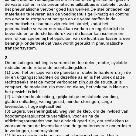
de vaste stoffen in de pneumatische uitlaatbuis is stabieler, zodat
het pneumatische vervoer goed kan werken.De ster ontladen kan
materialen te leveren aan de voedingsbuis gelijkmatig en continu
om ervoor te zorgen dat het gas en de vaste stoffen in de
pneumatische uitlaatbuis zijn relatief stabiel, zodat het
pneumatische vervoer normaal kan werken en tegelijkertijd de
bovenste en onderste luchtdruk van de losser kan isoleren en
een rol kan spelen bij het opsluiten van de lucht.ster losser is een
belangrijk onderdeel dat vaak wordt gebruikt in pneumatische
transportsystem.
2.
De ontladingsinrichting is verdeeld in drie delen, motor, cycloïde
reductie en de roterende asontladingsklep.
(1) Door het principe van de planetaire rotatie te hanteren, zijn de
in- en uitgangsschachten op dezelfde as en is het uniek dat ze
rechtstreeks met de motor verbonden zijn.dus de structuur is
compact, de modellen zijn mooi en nieuw, het volume is klein en
het gewicht is licht.
(2) Uitstekende afdichting, gelijkmatige en stabiele voeding,
gladde ontlading, weinig geluid, minder storingen, lange
levensduur, hoge slijtvastheid.
(3) Lagers, versnellingsbak, weg van de klep, om de invloed van
hoogtemperatuurstof te vermijden, voor en na de
afdichtingsprestaties van het einddek goed zijn, om stoflekken te
voorkomen,om de levensduur van de gemotoriseerde onderdelen
te verlengen, smeersysteem.
(4) Sterke overbelastingcapaciteit, slagweerstand en kleine