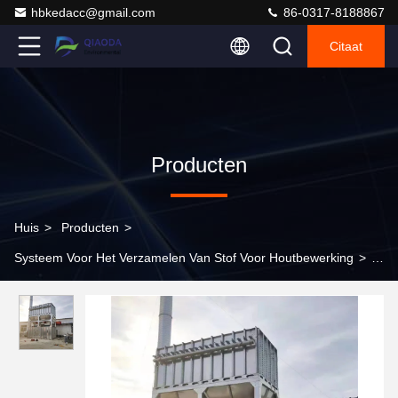
hbkedacc@gmail.com
86-0317-8188867
Citaat
Producten
Huis
>
Producten
>
Systeem Voor Het Verzamelen Van Stof Voor Houtbewerking
>
Star Discharge Feeder Stofverzamelaar Onladen Rotary Airlock
Valve