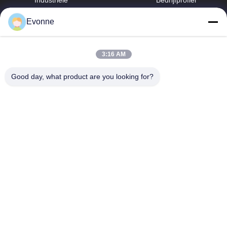
stofafscheider
Fabrieksreis
Evonne
de trekker van de
lassendamp
Kwaliteitscontrole
hbkedacc@gmail.com
3:16 AM
Industriële
Nieuws
86-0317-
afdalingstabel
8188867
Good day, what product are you looking for?
Sitemap
systeem voor het
No. 89 Zuid,
verzamelen van
Privacybeleid
Huangguantun
stof voor
Village, Siying
houtbewerking
Town, Botou City,
provincie Hebei
de collector van
het patroonstof
Cyclone
stofverzamelaar
Stofbestrijdingskanon