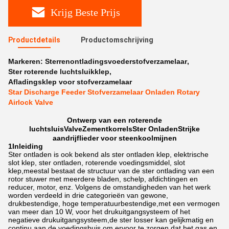
Krijg Beste Prijs
Productdetails
Productomschrijving
Markeren:
Sterrenontladingsvoederstofverzamelaar
,
Ster roterende luchtsluikklep
,
Afladingsklep voor stofverzamelaar
Star Discharge Feeder Stofverzamelaar Onladen Rotary
Airlock Valve
Ontwerp van een roterende
luchtsluis
Valve
Zementkorrels
Ster
Onladen
Strijke
aandrijflieder voor steenkoolmijnen
1Inleiding
Ster ontladen is ook bekend als ster ontladen klep, elektrische
slot klep, ster ontladen, roterende voedingsmiddel, slot
klep,meestal bestaat de structuur van de ster ontlading van een
rotor stuwer met meerdere bladen, schelp, afdichtingen en
reducer, motor, enz. Volgens de omstandigheden van het werk
worden verdeeld in drie categorieën van gewone,
drukbestendige, hoge temperatuurbestendige,met een vermogen
van meer dan 10 W, voor het drukuitgangsysteem of het
negatieve drukuitgangsysteem,de ster losser kan gelijkmatig en
continu aan de voedingsbuis om ervoor te zorgen dat het gas en