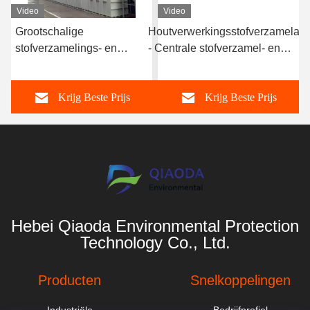
Video
Video
Grootschalige
Houtverwerkingsstofverzamelaar
stofverzamelings- en
- Centrale stofverzamel- en
filtratiesysteem van
filtratiesolutie voor grote
houtverwerkingsinstallaties
meubelfabrieken
Krijg Beste Prijs
Krijg Beste Prijs
Hebei Qiaoda Environmental Protection
Technology Co., Ltd.
Producten
Snelkoppelingen
Industriële
Bedrijfprofiel