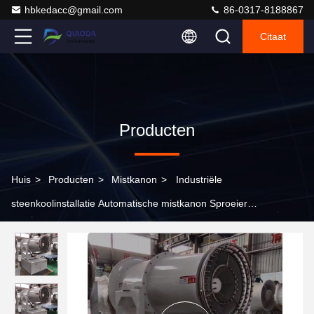
hbkedacc@gmail.com
86-0317-8188867
Citaat
Producten
Huis
>
Producten
>
Mistkanon
>
Industriële
steenkoolinstallatie Automatische mistkanon Sproeier
stofverwijderingsapparatuur Stofbestrijdingsmachine mistkanon