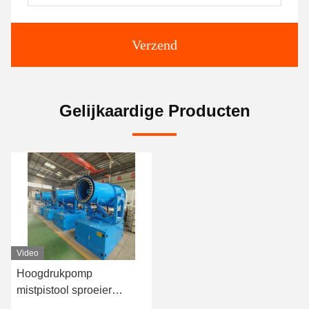
Verzend
Gelijkaardige Producten
Video
Hoogdrukpomp
mistpistool sproeier
mistkanon voor de bouw