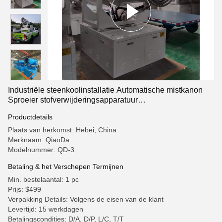
Industriële steenkoolinstallatie Automatische mistkanon
Sproeier stofverwijderingsapparatuur
Stofbestrijdingsmachine mistkanon
Productdetails
Plaats van herkomst: Hebei, China
Merknaam: QiaoDa
Modelnummer: QD-3
Betaling & het Verschepen Termijnen
Min. bestelaantal: 1 pc
Prijs: $499
Verpakking Details: Volgens de eisen van de klant
Levertijd: 15 werkdagen
Betalingscondities: D/A, D/P, L/C, T/T