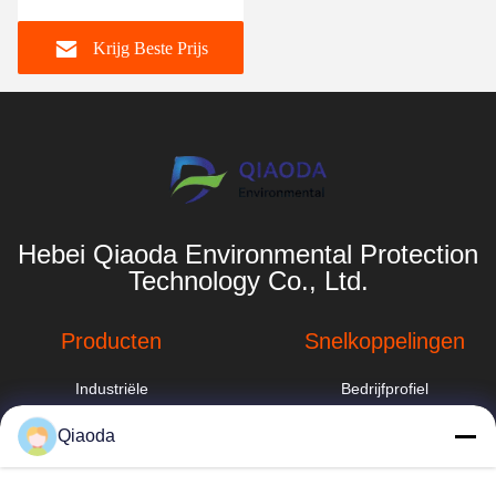
Krijg Beste Prijs
Hebei Qiaoda Environmental Protection
Technology Co., Ltd.
Producten
Snelkoppelingen
Industriële
Bedrijfprofiel
stofafzuigsysteem
Fabrieksreis
Qiaoda
industriële
cycloonstofverzamelaar
Kwaliteitscontrole
hbkedacc@gmail.com