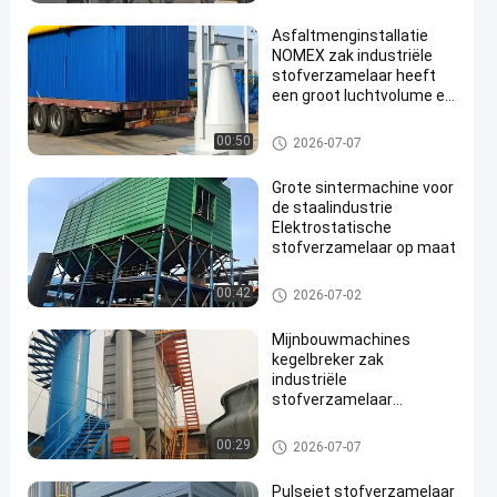
Asfaltmenginstallatie
NOMEX zak industriële
stofverzamelaar heeft
een groot luchtvolume en
een goed effect
Zakkenfilterstofafscheiders
00:50
2026-07-07
en
Grote sintermachine voor
de staalindustrie
Elektrostatische
stofverzamelaar op maat
Zakkenfilterstofafscheiders
00:42
2026-07-02
Mijnbouwmachines
kegelbreker zak
industriële
stofverzamelaar
ontladingsnorm
Zakkenfilterstofafscheiders
00:29
2026-07-07
Pulsejet stofverzamelaar