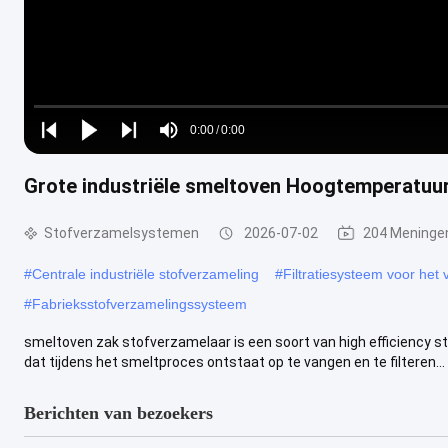
Loaded
:
0%
0:00
/
0:00
Play
Play
Play
Mute
Current
Duration
next
next
Grote industriële smeltoven Hoogtemperatuu
Time
Stofverzamelsystemen
2026-07-02
204 Meninge
#
Centrale industriële stofverzameling
#
Filtratiesysteem voor het 
#
Fabrieksstofverzamelingssysteem
smeltoven zak stofverzamelaar is een soort van high efficiency st
dat tijdens het smeltproces ontstaat op te vangen en te filteren...
Berichten van bezoekers