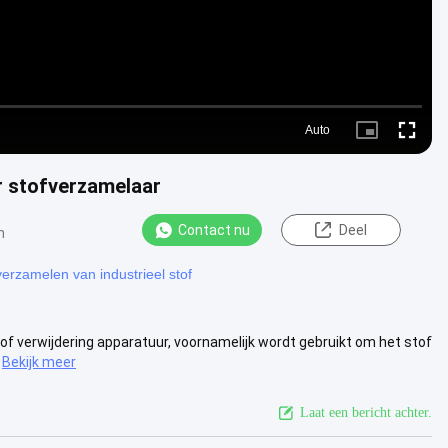
Auto
Picture-
Fullscre
in-
Picture
r stofverzamelaar
Contact nu
Deel
n
verzamelen van industrieel stof
of verwijdering apparatuur, voornamelijk wordt gebruikt om het stof
Bekijk meer
Laat een bericht achter.