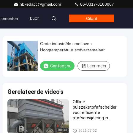
hbkedacc@gmail.com
86-0317-8188867
nementen
Citaat
Dutch
Grote industriële smeltoven
Hoogtemperatuur stofverzamelaar
Contact nu
Leer meer
Gerelateerde video's
Offline
pulszakstofafscheider
voor efficiënte
stofverwijdering in
cementfabrieken
Zakkenfilterstofafscheiders
00:33
2026-07-02